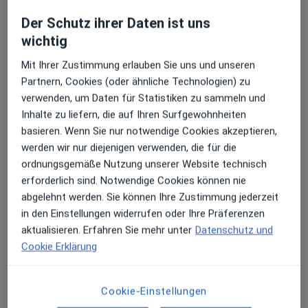
Der Schutz ihrer Daten ist uns
wichtig
Mit Ihrer Zustimmung erlauben Sie uns und unseren
Partnern, Cookies (oder ähnliche Technologien) zu
verwenden, um Daten für Statistiken zu sammeln und
Dr. med. dent. Ina Krieter
Inhalte zu liefern, die auf Ihren Surfgewohnheiten
·
Mehr
Zahnärztin
basieren. Wenn Sie nur notwendige Cookies akzeptieren,
139 Bewertungen
werden wir nur diejenigen verwenden, die für die
ordnungsgemäße Nutzung unserer Website technisch
Zu Google
erforderlich sind. Notwendige Cookies können nie
Kumpfmühler Str. 30, Regensburg
•
Maps
abgelehnt werden. Sie können Ihre Zustimmung jederzeit
Dres. Ina Krieter und Gerhard Krieter
in den Einstellungen widerrufen oder Ihre Präferenzen
aktualisieren. Erfahren Sie mehr unter
Datenschutz und
Dieser Arzt bzw. diese Ärztin bietet keine Online-Terminbuchung an diesem Standort an.
Cookie Erklärung
Terminanfrage senden
Cookie-Einstellungen