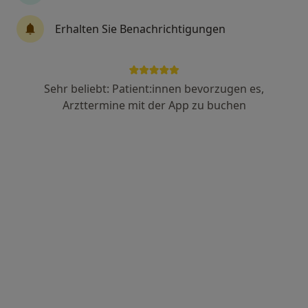
Erhalten Sie Benachrichtigungen
Johannes Rahe
·
Mehr
Heilpraktiker für Psychotherapie
23 Bewertungen
Sehr beliebt: Patient:innen bevorzugen es,
Arzttermine mit der App zu buchen
Adresse
Videosprechstunde
Pfarrergasse 2, Regensburg
•
Zu Google Maps
Praxis für Psychotherapie und Achtsamkeit
Privatpraxis
Dieser Arzt bzw. diese Ärztin bietet keine Online-Terminbuchung an diesem Standort an.
Terminanfrage senden