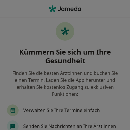
Ha
Onlinesprechstunde • Regensburg, Bayern
Filter & Sortierung
• 1
Zu Google Map
Onlinesprechstunde, Regensburg
Kümmern Sie sich um Ihre
Wie wir die Suchergebnisse sortieren
Gesundheit
Finden Sie die besten Ärzt:innen und buchen Sie
Nach welchem Fachgebiet suchen Sie?
einen Termin. Laden Sie die App herunter und
Heilpraktiker für Psychotherapie
Zahnarzt
erhalten Sie kostenlos Zugang zu exklusiven
Funktionen:
Verwalten Sie Ihre Termine einfach
Senden Sie Nachrichten an Ihre Ärzt:innen