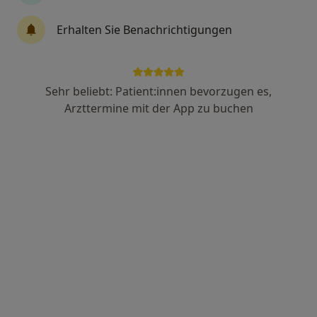
Erhalten Sie Benachrichtigungen
Dr. med. Arcan Demircioglu
·
Mehr
Kinder- und Jugendarzt
236 Bewertungen
Sehr beliebt: Patient:innen bevorzugen es,
Arzttermine mit der App zu buchen
Adresse
Videosprechstunde
Zu Google
Charles-de-Gaulle-Str. 2a, München
•
Maps
Praxis Dr. A.Demircioglu
Dieser Arzt bzw. diese Ärztin bietet keine Online-Terminbuchung an diesem Standort an.
Terminanfrage senden