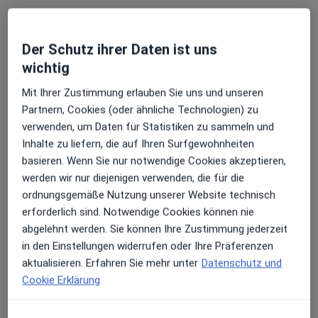
Onlinesprechstunde
Kein Preis angegeben
Weitere Leistungen anzeigen
Der Schutz ihrer Daten ist uns
wichtig
Dr. med. Daniela
Dr. med. Karoline
Mit Ihrer Zustimmung erlauben Sie uns und unseren
Galatis
Stetter
Partnern, Cookies (oder ähnliche Technologien) zu
Keine Online-Terminbuchung über jameda verfügbar
verwenden, um Daten für Statistiken zu sammeln und
Inhalte zu liefern, die auf Ihren Surfgewohnheiten
Profil anzeigen
basieren. Wenn Sie nur notwendige Cookies akzeptieren,
werden wir nur diejenigen verwenden, die für die
ordnungsgemäße Nutzung unserer Website technisch
erforderlich sind. Notwendige Cookies können nie
abgelehnt werden. Sie können Ihre Zustimmung jederzeit
in den Einstellungen widerrufen oder Ihre Präferenzen
aktualisieren. Erfahren Sie mehr unter
Datenschutz und
Cookie Erklärung