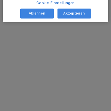
Natascha Schütz
Cookie-Einstellungen
·
Mehr
Heilpraktikerin für Psychotherapie
45 Bewertungen
Ablehnen
Akzeptieren
Adresse
Videosprechstunde
Zu Google
Wasserburger Landstraße 283, München
•
Maps
Coaching & Therapie Natascha Schütz Heilprakt. für Psychotherapie
Privatpraxis
Dieser Arzt bzw. diese Ärztin bietet keine Online-Terminbuchung an diesem Standort an.
Terminanfrage senden