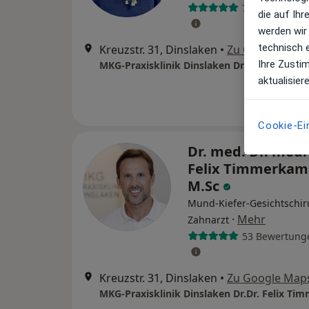
7 Bewertunge
die auf Ih
werden wir
technisch 
Kreuzstr. 31, Dinslaken
•
Zu Google Map
Ihre Zusti
aktualisier
Cookie-Ei
Dr. med. Dr. med.
Felix Timmerkam
M.Sc
Mund-Kiefer-Gesichtschir
·
Mehr
Zahnarzt
53 Bewertung
Kreuzstr. 31, Dinslaken
•
Zu Google Map