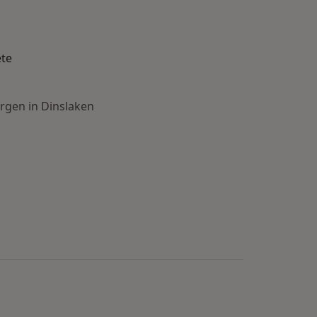
ete
rgen in Dinslaken
n