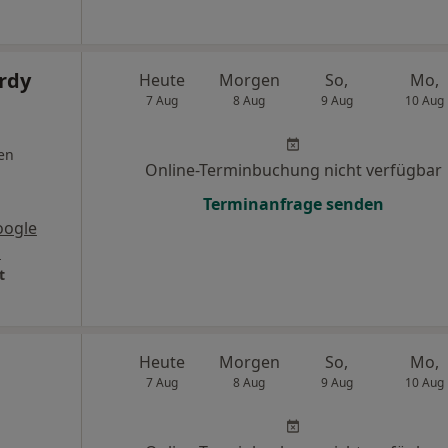
rdy
Heute
Morgen
So,
Mo,
7 Aug
8 Aug
9 Aug
10 Aug
en
Online-Terminbuchung nicht verfügbar
Terminanfrage senden
oogle
s
t
Heute
Morgen
So,
Mo,
7 Aug
8 Aug
9 Aug
10 Aug