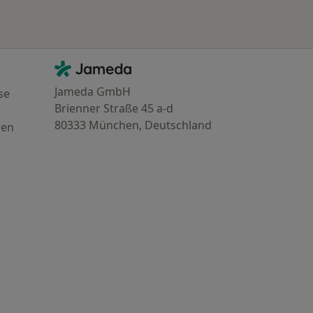
Kontakt
Jameda - Startseite
Jameda GmbH
se
Brienner Straße 45 a-d
80333 München, Deutschland
gen