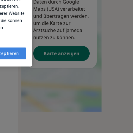
Daten durch Google
zeptieren,
Maps (USA) verarbeitet
erer Website
und übertragen werden,
 Sie können
um die Karte zur
en
Arztsuche auf jameda
nutzen zu können.
Karte anzeigen
zeptieren
Di,
Mi,
Do,
11 Aug
12 Aug
13 Aug