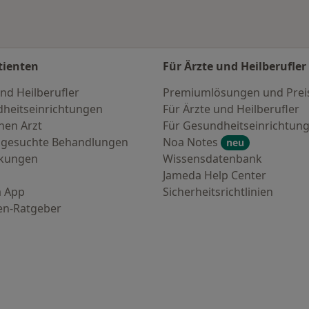
tienten
Für Ärzte und Heilberufler
nd Heilberufler
Premiumlösungen und Prei
heitseinrichtungen
Für Ärzte und Heilberufler
nen Arzt
Für Gesundheitseinrichtun
 gesuchte Behandlungen
Noa Notes
neu
nkungen
Wissensdatenbank
Jameda Help Center
 App
Sicherheitsrichtlinien
en-Ratgeber