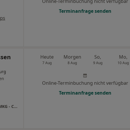
Online-Terminbuchung nicht verfügbar
Terminanfrage senden
aps
ssen
Heute
Morgen
So,
Mo,
7 Aug
8 Aug
9 Aug
10 Aug
urg
en
Online-Terminbuchung nicht verfügbar
Terminanfrage senden
Praxis Dr.med. Alfons Jorissen Facharzt für MKG - Chirurgie