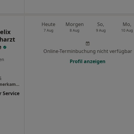
Heute
Morgen
So,
Mo,
elix
7 Aug
8 Aug
9 Aug
10 Aug
harzt
e
Online-Terminbuchung nicht verfügbar
en
Profil anzeigen
s
MKG-Praxisklinik Dinslaken Dr.Dr. Felix Timmerkamp Facharzt für MKG-Chirurgie
 Service