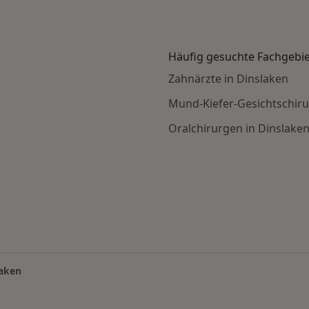
Häufig gesuchte Fachgebi
Zahnärzte in Dinslaken
Mund-Kiefer-Gesichtschiru
Oralchirurgen in Dinslake
sche Behandlung nach Stadt
laken