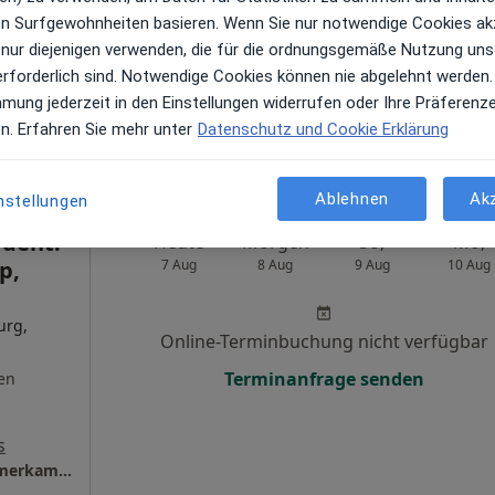
n
ren Surfgewohnheiten basieren. Wenn Sie nur notwendige Cookies ak
Terminanfrage senden
 nur diejenigen verwenden, die für die ordnungsgemäße Nutzung uns
erforderlich sind. Notwendige Cookies können nie abgelehnt werden.
s
mmung jederzeit in den Einstellungen widerrufen oder Ihre Präferenz
MKG-Praxisklinik Dinslaken Dr.Dr. Felix Timmerkamp Facharzt für MKG-Chirurgie
en. Erfahren Sie mehr unter
Datenschutz und Cookie Erklärung
Ablehnen
Ak
nstellungen
 dent.
Heute
Morgen
So,
Mo,
p,
7 Aug
8 Aug
9 Aug
10 Aug
urg,
Online-Terminbuchung nicht verfügbar
Terminanfrage senden
en
s
MKG-Praxisklinik Dinslaken Dr.Dr. Felix Timmerkamp Facharzt für MKG-Chirurgie