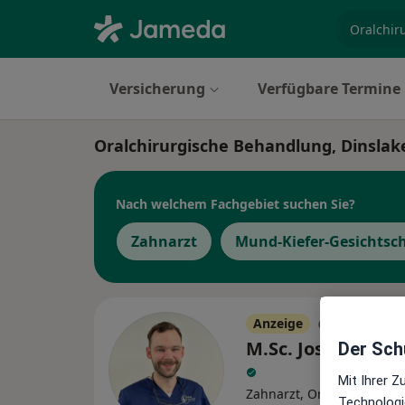
Fachgebi
Versicherung
Verfügbare Termine
Oralchirurgische Behandlung, Dinslak
Nach welchem Fachgebiet suchen Sie?
Zahnarzt
Mund-Kiefer-Gesichtsc
Anzeige
M.Sc. Jost F. Rod
Der Schu
Mit Ihrer 
·
M
Zahnarzt, Oralchirurg
Technologi