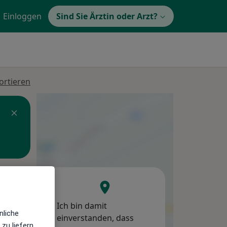
Einloggen
Sind Sie Ärztin oder Arzt?
ortieren
Di,
Mi,
Do,
11 Aug
12 Aug
13 Aug
Ich bin damit
nliche
einverstanden, dass
zu liefern,