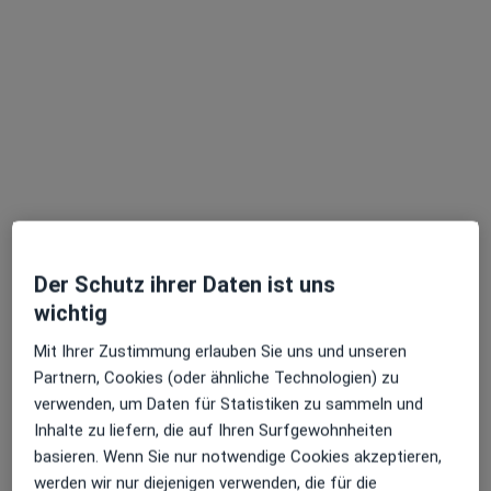
Profil anzeigen
Der Schutz ihrer Daten ist uns
Dr. med. dent. Barbara Luther
wichtig
·
Mehr
Zahnärztin
107 Bewertungen
Mit Ihrer Zustimmung erlauben Sie uns und unseren
Partnern, Cookies (oder ähnliche Technologien) zu
verwenden, um Daten für Statistiken zu sammeln und
Adresse
Videosprechstunde
Inhalte zu liefern, die auf Ihren Surfgewohnheiten
basieren. Wenn Sie nur notwendige Cookies akzeptieren,
Kurfürstendamm 132a, Berlin
•
Zu Google Maps
werden wir nur diejenigen verwenden, die für die