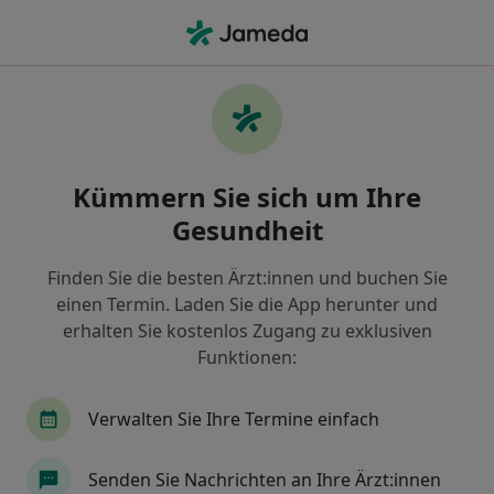
Ha
Oralchirurgische Behandlung • Berlin, Berlin
Filter & Sortierung
• 1
Zu Google Map
Oralchirurgische Behandlung, Berlin
Kümmern Sie sich um Ihre
Wie wir die Suchergebnisse sortieren
Gesundheit
Finden Sie die besten Ärzt:innen und buchen Sie
Nach welchem Fachgebiet suchen Sie?
einen Termin. Laden Sie die App herunter und
Zahnarzt
Mund-Kiefer-Gesichtschirurg
Or
erhalten Sie kostenlos Zugang zu exklusiven
Funktionen:
Verwalten Sie Ihre Termine einfach
Senden Sie Nachrichten an Ihre Ärzt:innen