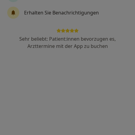
Erhalten Sie Benachrichtigungen
Dr. med. dent. Sam Blum
·
Mehr
Zahnarzt
30 Bewertungen
Sehr beliebt: Patient:innen bevorzugen es,
Arzttermine mit der App zu buchen
Chausseestr. 22, Berlin
•
Zu Google Maps
Zahnarzt Berlin-Mitte Dr. Sam Blum und Catia Santos
Dieser Arzt bzw. diese Ärztin bietet keine Online-Terminbuchung an diesem Standort an.
Terminanfrage senden