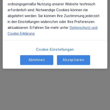
Praxis Dr. Barbara Luther Zahnärztin
ordnungsgemäße Nutzung unserer Website technisch
erforderlich sind. Notwendige Cookies können nie
Dieser Arzt bzw. diese Ärztin bietet keine Online-Terminbuchung an diesem Standort an.
abgelehnt werden. Sie können Ihre Zustimmung jederzeit
in den Einstellungen widerrufen oder Ihre Präferenzen
Terminanfrage senden
aktualisieren. Erfahren Sie mehr unter
Datenschutz und
Cookie Erklärung
Cookie-Einstellungen
Ablehnen
Akzeptieren
Dr. med. Dr. med. dent. Anette Strunz
Mund-Kiefer-Gesichtschirurgin, Akupunkteurin
234 Bewertungen
Bundesallee 56, Berlin
•
Zu Google Maps