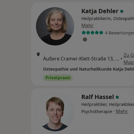
Katja Dehler
Heilpraktikerin, Osteopat
Mehr
4 Bewertunge
Zu G
Äußere Cramer-Klett-Straße 13, Nürnberg
•
Map
Osteopathie und Naturheilkunde Katja Dehl
Privatpraxis
Ralf Hassel
Heilpraktiker, Heilpraktike
·
Mehr
Psychotherapie