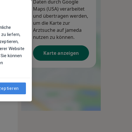
Daten durch Google
Maps (USA) verarbeitet
und übertragen werden,
um die Karte zur
nliche
Arztsuche auf jameda
zu liefern,
nutzen zu können.
zeptieren,
erer Website
Karte anzeigen
 Sie können
en
Di,
Mi,
Do,
11 Aug
12 Aug
13 Aug
zeptieren