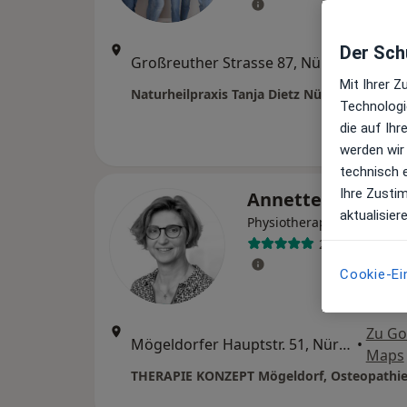
Der Schu
Zu Go
Großreuther Strasse 87, Nürnberg
•
Maps
Mit Ihrer 
Naturheilpraxis Tanja Dietz Nürnberg
Technologi
die auf Ih
werden wir
technisch 
Ihre Zusti
Annette Sommer
aktualisier
Physiotherapeutin, Osteo
29 Bewertung
Cookie-Ei
Zu Go
Mögeldorfer Hauptstr. 51, Nürnberg
•
Maps