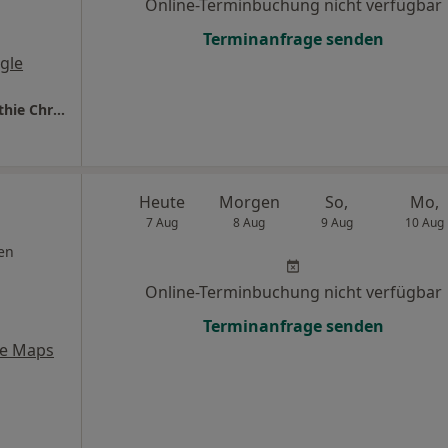
Online-Terminbuchung nicht verfügbar
Terminanfrage senden
gle
Praxis für Chinesische Medizin und Osteopathie Christel Heidinger
Heute
Morgen
So,
Mo,
7 Aug
8 Aug
9 Aug
10 Aug
en
Online-Terminbuchung nicht verfügbar
Terminanfrage senden
le Maps