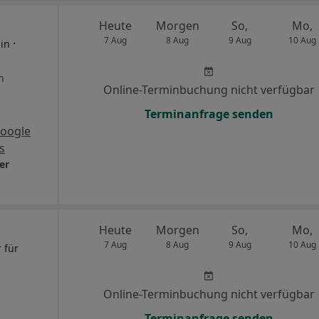
Heute
Morgen
So,
Mo,
7 Aug
8 Aug
9 Aug
10 Aug
·
hin
n
Online-Terminbuchung nicht verfügbar
Terminanfrage senden
oogle
s
er
Heute
Morgen
So,
Mo,
7 Aug
8 Aug
9 Aug
10 Aug
r für
Online-Terminbuchung nicht verfügbar
Terminanfrage senden