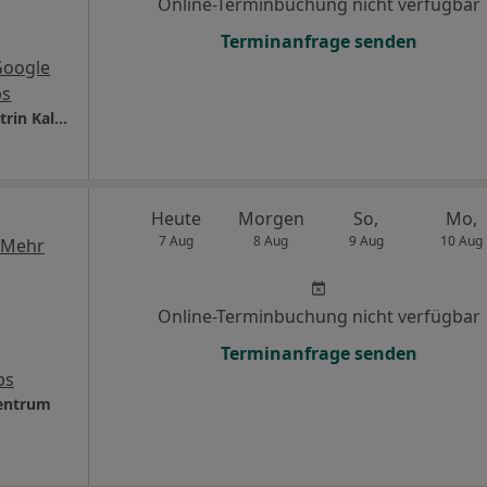
Online-Terminbuchung nicht verfügbar
Terminanfrage senden
Google
s
Praxis für Osteopathie & Naturheilkunde Katrin Kaltwang Heilpraktikerin
Heute
Morgen
So,
Mo,
7 Aug
8 Aug
9 Aug
10 Aug
Mehr
Online-Terminbuchung nicht verfügbar
Terminanfrage senden
ps
Zentrum