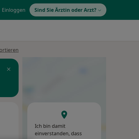
Einloggen
Sind Sie Ärztin oder Arzt?
ortieren
Di,
Mi,
Do,
11 Aug
12 Aug
13 Aug
Ich bin damit
einverstanden, dass