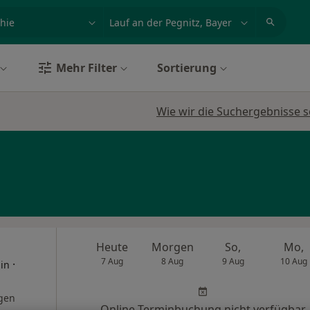
et, Erkrankung, Name
z.B. Berlin
Mehr Filter
Sortierung
Wie wir die Suchergebnisse s
Heute
Morgen
So,
Mo,
7 Aug
8 Aug
9 Aug
10 Aug
·
hin
gen
Online-Terminbuchung nicht verfügbar