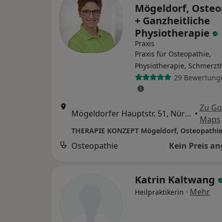
Mögeldorf, Osteo
+ Ganzheitliche
Physiotherapie
Praxis
Praxis für Osteopathie,
Physiotherapie, Schmerzt
29 Bewertung
Zu Go
Mögeldorfer Hauptstr. 51, Nürnberg
•
Maps
Osteopathie
Kein Preis a
Katrin Kaltwang
·
Mehr
Heilpraktikerin