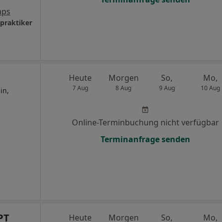
aps
lpraktiker
Heute
Morgen
So,
Mo,
7 Aug
8 Aug
9 Aug
10 Aug
in,
Online-Terminbuchung nicht verfügbar
Terminanfrage senden
PT
Heute
Morgen
So,
Mo,