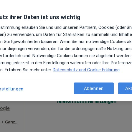
Terminanfrage senden
tz ihrer Daten ist uns wichtig
ogle
Zustimmung erlauben Sie uns und unseren Partnern, Cookies (oder äh
en) zu verwenden, um Daten für Statistiken zu sammeln und Inhalte 
ren Surfgewohnheiten basieren. Wenn Sie nur notwendige Cookies ak
 nur diejenigen verwenden, die für die ordnungsgemäße Nutzung uns
erforderlich sind. Notwendige Cookies können nie abgelehnt werden.
mmung jederzeit in den Einstellungen widerrufen oder Ihre Präferenz
Heute
Morgen
So,
Mo,
en. Erfahren Sie mehr unter
Datenschutz und Cookie Erklärung
7 Aug
8 Aug
9 Aug
10 Aug
pathin
en
Ablehnen
Ak
nstellungen
Online-Terminbuchung nicht verfügbar
Telefonnummer anzeigen
ogle
THERAPIE KONZEPT Mögeldorf, Osteopathie + Ganzheitliche Physiotherapie