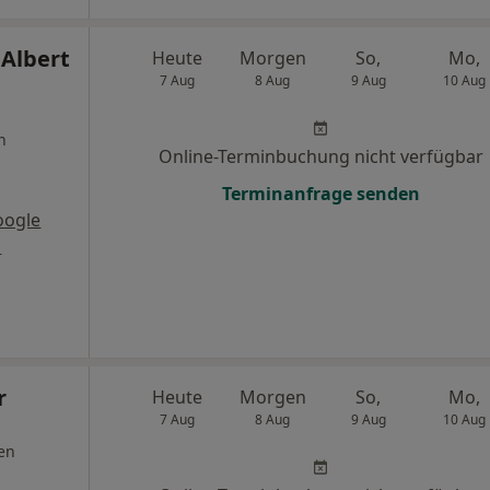
 Albert
Heute
Morgen
So,
Mo,
7 Aug
8 Aug
9 Aug
10 Aug
n
Online-Terminbuchung nicht verfügbar
Terminanfrage senden
oogle
s
r
Heute
Morgen
So,
Mo,
7 Aug
8 Aug
9 Aug
10 Aug
en