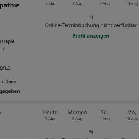
pathie
7 Aug
8 Aug
9 Aug
10 Aug
Online-Terminbuchung nicht verfügbar
Profil anzeigen
herapie
en
ogle
THERAPIE KONZEPT Mögeldorf, Osteopathie + Ganzheitliche Physiotherapie
ngegeben
Heute
Morgen
So,
Mo,
7 Aug
8 Aug
9 Aug
10 Aug