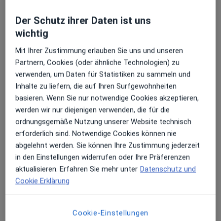
Der Schutz ihrer Daten ist uns
wichtig
Mit Ihrer Zustimmung erlauben Sie uns und unseren
Partnern, Cookies (oder ähnliche Technologien) zu
verwenden, um Daten für Statistiken zu sammeln und
Inhalte zu liefern, die auf Ihren Surfgewohnheiten
Dr. med. Susanne Brinkmann
basieren. Wenn Sie nur notwendige Cookies akzeptieren,
·
Mehr
Praktische Ärztin, Akupunkteurin
werden wir nur diejenigen verwenden, die für die
31 Bewertungen
ordnungsgemäße Nutzung unserer Website technisch
erforderlich sind. Notwendige Cookies können nie
abgelehnt werden. Sie können Ihre Zustimmung jederzeit
Adresse
Videosprechstunde
in den Einstellungen widerrufen oder Ihre Präferenzen
aktualisieren. Erfahren Sie mehr unter
Datenschutz und
Cookie Erklärung
Mittelstr. 19, Hilden
•
Zu Google Maps
Mesotherapie Hilden - Dr.med. Ute-Susanne Brinkmann, Ärztin
Privatpraxis
Cookie-Einstellungen