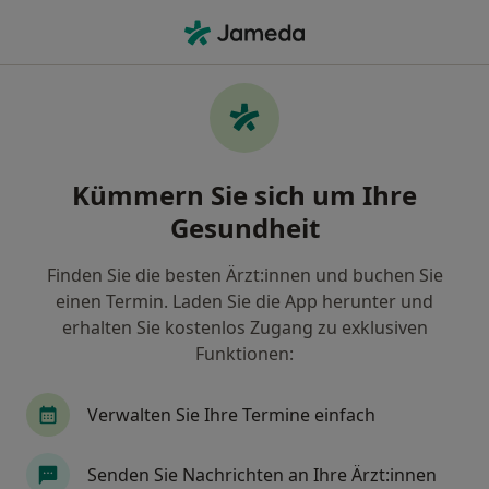
Ha
Paartherapie • Solingen, Nordrhein-Westfalen
Filter & Sortierung
• 1
Zu Google Map
Paartherapie, Solingen
Kümmern Sie sich um Ihre
Wie wir die Suchergebnisse sortieren
Gesundheit
Finden Sie die besten Ärzt:innen und buchen Sie
Welche Terminart möchten Sie buchen?
einen Termin. Laden Sie die App herunter und
Paartherapie
Paarberatung
erhalten Sie kostenlos Zugang zu exklusiven
Funktionen:
Verwalten Sie Ihre Termine einfach
Senden Sie Nachrichten an Ihre Ärzt:innen