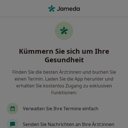
Ha
Parodontitis (Beratung) • Darmstadt, Hessen
Filter & Sortierung
• 1
Zu Google Map
Parodontitis (Beratung), Darmstadt
Kümmern Sie sich um Ihre
Wie wir die Suchergebnisse sortieren
Gesundheit
Finden Sie die besten Ärzt:innen und buchen Sie
Nach welchem Fachgebiet suchen Sie?
einen Termin. Laden Sie die App herunter und
Zahnarzt
Ambulantes Operationszentrum
erhalten Sie kostenlos Zugang zu exklusiven
Funktionen:
Verwalten Sie Ihre Termine einfach
Senden Sie Nachrichten an Ihre Ärzt:innen