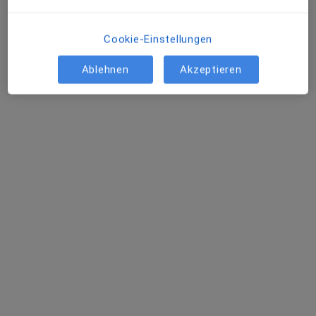
Cookie-Einstellungen
Ablehnen
Akzeptieren
Dr. med. dent. Marc Baumstieger
·
Mehr
Zahnarzt
55 Bewertungen
Frankfurter Str. 3, Darmstadt
•
Zu Google Maps
MVZ Dr. Baumstieger und Kollegen GmbH
Dieser Arzt bzw. diese Ärztin bietet keine Online-Terminbuchung an diesem Standort an.
Terminanfrage senden