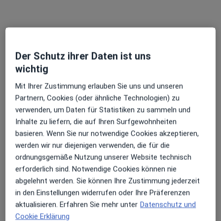
Der Schutz ihrer Daten ist uns
Dr. med. dent. M.Sc. Hazem Sallam
wichtig
·
Mehr
Zahnarzt
82 Bewertungen
Mit Ihrer Zustimmung erlauben Sie uns und unseren
Partnern, Cookies (oder ähnliche Technologien) zu
verwenden, um Daten für Statistiken zu sammeln und
Ernst-Ludwig-Str. 21, Darmstadt
•
Zu Google Maps
Inhalte zu liefern, die auf Ihren Surfgewohnheiten
Sallam Zahnarztpraxis
basieren. Wenn Sie nur notwendige Cookies akzeptieren,
Dieser Arzt bzw. diese Ärztin bietet keine Online-Terminbuchung an diesem Standort an.
werden wir nur diejenigen verwenden, die für die
ordnungsgemäße Nutzung unserer Website technisch
Terminanfrage senden
erforderlich sind. Notwendige Cookies können nie
abgelehnt werden. Sie können Ihre Zustimmung jederzeit
in den Einstellungen widerrufen oder Ihre Präferenzen
aktualisieren. Erfahren Sie mehr unter
Datenschutz und
Cookie Erklärung