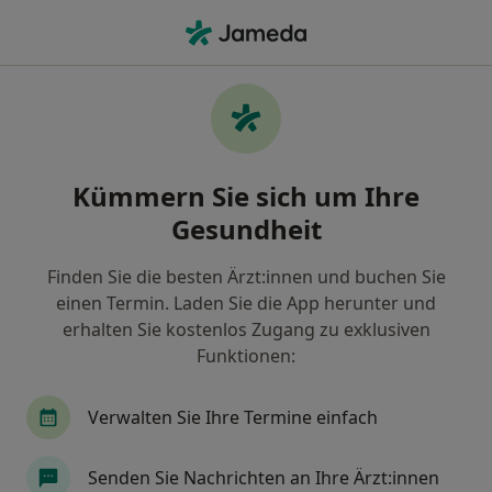
Ha
Parodontitis (Beratung) • Dresden, Sachsen
Filter & Sortierung
• 1
Zu Google Map
Parodontitis (Beratung), Dresden
Kümmern Sie sich um Ihre
Wie wir die Suchergebnisse sortieren
Gesundheit
Finden Sie die besten Ärzt:innen und buchen Sie
Nach welchem Fachgebiet suchen Sie?
einen Termin. Laden Sie die App herunter und
Zahnarzt
Oralchirurg
Zahnmedizinischer 
erhalten Sie kostenlos Zugang zu exklusiven
Funktionen:
Verwalten Sie Ihre Termine einfach
Senden Sie Nachrichten an Ihre Ärzt:innen