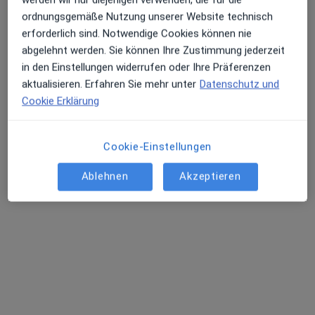
·
Mehr
Zahnärztin
ordnungsgemäße Nutzung unserer Website technisch
86 Bewertungen
erforderlich sind. Notwendige Cookies können nie
abgelehnt werden. Sie können Ihre Zustimmung jederzeit
in den Einstellungen widerrufen oder Ihre Präferenzen
Töpferstr. 2, Dresden
•
Zu Google Maps
aktualisieren. Erfahren Sie mehr unter
Datenschutz und
Praxis Anne Sturm Zahnärztin
Cookie Erklärung
Dieser Arzt bzw. diese Ärztin bietet keine Online-Terminbuchung an diesem Standort an.
Terminanfrage senden
Cookie-Einstellungen
Ablehnen
Akzeptieren
M.Sc. Yamen Aslan