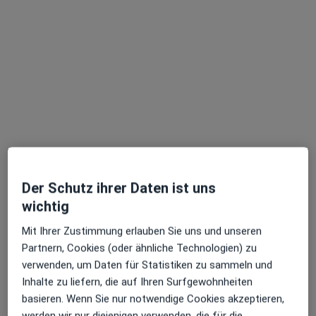
Eileen Drößler
Zahnärztin
Leipziger Str. 40, Dresden
•
Zu Google Maps
Dental21 Dresden Neustadt
Dieser Arzt bzw. diese Ärztin bietet keine Online-Terminbuchung an diesem Standort an.
Terminanfrage senden
Der Schutz ihrer Daten ist uns
wichtig
Mit Ihrer Zustimmung erlauben Sie uns und unseren
Partnern, Cookies (oder ähnliche Technologien) zu
verwenden, um Daten für Statistiken zu sammeln und
Inhalte zu liefern, die auf Ihren Surfgewohnheiten
basieren. Wenn Sie nur notwendige Cookies akzeptieren,
Anne Sturm
werden wir nur diejenigen verwenden, die für die