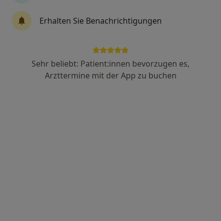
Erhalten Sie Benachrichtigungen
Dr. Tobias Gorille
·
Mehr
Zahnarzt
57 Bewertungen
Sehr beliebt: Patient:innen bevorzugen es,
Arzttermine mit der App zu buchen
Basteistr. 26, Dresden
•
Zu Google Maps
Praxis Dr.med.dent. Tobias Gorille Zahnarzt
Dieser Arzt bzw. diese Ärztin bietet keine Online-Terminbuchung an diesem Standort an.
Terminanfrage senden