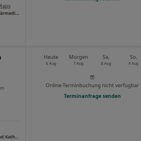
Maps
Praxis für Naturheilkunde und Komplementärmedizin Silke Thiele-Kollmann
n
Heute
Morgen
Sa,
So,
6 Aug
7 Aug
8 Aug
9 Aug
Online-Terminbuchung nicht verfügbar
en
Terminanfrage senden
Hausarztpraxis Dr.med. Christian Haffner und Kathrin Haffner