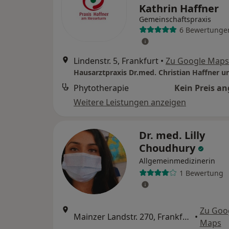
Kathrin Haffner
Gemeinschaftspraxis
6 Bewertunge
Lindenstr. 5, Frankfurt
•
Zu Google Maps
Phytotherapie
Kein Preis a
Weitere Leistungen anzeigen
Dr. med. Lilly
Choudhury
Allgemeinmedizinerin
1 Bewertung
Zu Goo
Mainzer Landstr. 270, Frankfurt
•
Maps