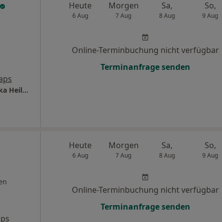
Heute
Morgen
Sa,
So,
6 Aug
7 Aug
8 Aug
9 Aug
Online-Terminbuchung nicht verfügbar
Terminanfrage senden
aps
Praxis für Frauengesundheit Beata Szuminska Heilpraktikerin
Heute
Morgen
Sa,
So,
6 Aug
7 Aug
8 Aug
9 Aug
en
Online-Terminbuchung nicht verfügbar
Terminanfrage senden
aps