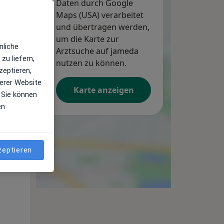
Daten durch Google
Maps (USA) verarbeitet
und übertragen werden,
um die Karte zur
nliche
Arztsuche auf jameda
zu liefern,
nutzen zu können.
zeptieren,
erer Website
Karte anzeigen
 Sie können
en
zeptieren
Mo,
Di,
Mi,
10 Aug
11 Aug
12 Aug