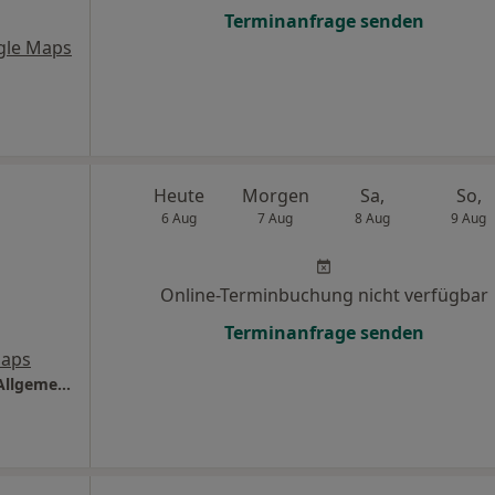
Terminanfrage senden
gle Maps
Heute
Morgen
Sa,
So,
6 Aug
7 Aug
8 Aug
9 Aug
Online-Terminbuchung nicht verfügbar
Terminanfrage senden
Maps
Praxis Dr.Dr.med. Florian Janis Facharzt für Allgemeinmedizin