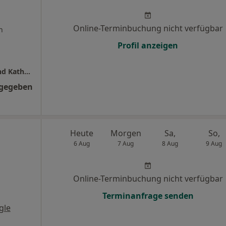
Online-Terminbuchung nicht verfügbar
n
Profil anzeigen
Hausarztpraxis Dr.med. Christian Haffner und Kathrin Haffner
ngegeben
Heute
Morgen
Sa,
So,
6 Aug
7 Aug
8 Aug
9 Aug
Online-Terminbuchung nicht verfügbar
Terminanfrage senden
gle