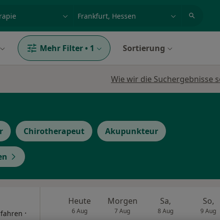
et, Erkrankung, Name
z.B. Berlin
Mehr Filter
•
1
Sortierung
Wie wir die Suchergebnisse s
r
Chirotherapeut
Akupunkteur
en
Heute
Morgen
Sa,
So,
6 Aug
7 Aug
8 Aug
9 Aug
·
rfahren