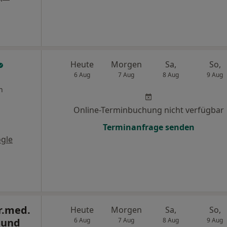
Heute
Morgen
Sa,
So,
6 Aug
7 Aug
8 Aug
9 Aug
n
Online-Terminbuchung nicht verfügbar
Terminanfrage senden
gle
r.med.
Heute
Morgen
Sa,
So,
 und
6 Aug
7 Aug
8 Aug
9 Aug