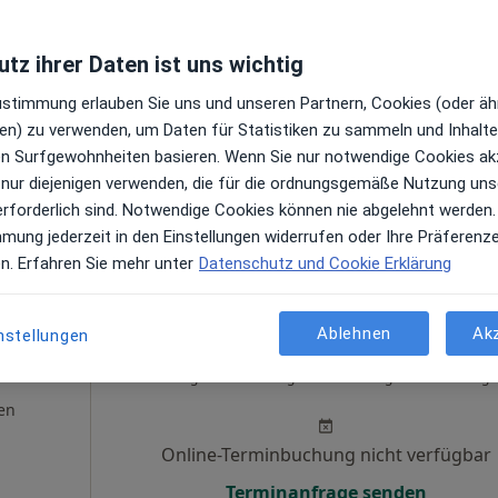
en
Online-Terminbuchung nicht verfügbar
tz ihrer Daten ist uns wichtig
Terminanfrage senden
Zustimmung erlauben Sie uns und unseren Partnern, Cookies (oder äh
en) zu verwenden, um Daten für Statistiken zu sammeln und Inhalte 
ren Surfgewohnheiten basieren. Wenn Sie nur notwendige Cookies ak
 nur diejenigen verwenden, die für die ordnungsgemäße Nutzung uns
gle
erforderlich sind. Notwendige Cookies können nie abgelehnt werden.
mmung jederzeit in den Einstellungen widerrufen oder Ihre Präferenz
opathie
en. Erfahren Sie mehr unter
Datenschutz und Cookie Erklärung
Ablehnen
Ak
nstellungen
lmann
Heute
Morgen
Sa,
So,
6 Aug
7 Aug
8 Aug
9 Aug
en
Online-Terminbuchung nicht verfügbar
Terminanfrage senden