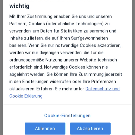
wichtig
Mit Ihrer Zustimmung erlauben Sie uns und unseren
Lilia Gitt
Partnern, Cookies (oder ähnliche Technologien) zu
·
Mehr
Zahnärztin
verwenden, um Daten für Statistiken zu sammeln und
70 Bewertungen
Inhalte zu liefern, die auf Ihren Surfgewohnheiten
basieren. Wenn Sie nur notwendige Cookies akzeptieren,
werden wir nur diejenigen verwenden, die für die
Hagener Str. 8, Hagen
•
Zu Google Maps
ordnungsgemäße Nutzung unserer Website technisch
Praxis Lilia Gitt Zahnärztin
erforderlich sind. Notwendige Cookies können nie
Dieser Arzt bzw. diese Ärztin bietet keine Online-Terminbuchung an diesem Standort an.
abgelehnt werden. Sie können Ihre Zustimmung jederzeit
in den Einstellungen widerrufen oder Ihre Präferenzen
Terminanfrage senden
aktualisieren. Erfahren Sie mehr unter
Datenschutz und
Cookie Erklärung
Cookie-Einstellungen
Ablehnen
Akzeptieren