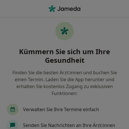
Ha
Professionelle Zahnreinigung (Prophylaxe) • Hagen, Nordrhein-Westfalen
Filter & Sortierung
• 1
Zu Google Map
Professionelle Zahnreinigung
Kümmern Sie sich um Ihre
(Prophylaxe), Hagen
Gesundheit
Wie wir die Suchergebnisse sortieren
Finden Sie die besten Ärzt:innen und buchen Sie
einen Termin. Laden Sie die App herunter und
Welche Terminart möchten Sie buchen?
erhalten Sie kostenlos Zugang zu exklusiven
Professionelle Zahnreinigung (Prophylaxe)
Funktionen:
Verwalten Sie Ihre Termine einfach
Senden Sie Nachrichten an Ihre Ärzt:innen