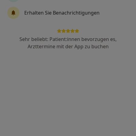
Erhalten Sie Benachrichtigungen
Anja Schöneberg
·
Mehr
Zahnärztin
Sehr beliebt: Patient:innen bevorzugen es,
57 Bewertungen
Arzttermine mit der App zu buchen
Am Höing 17, Hagen
•
Zu Google Maps
Praxis Anja Schöneberg Zahnärztin
Dieser Arzt bzw. diese Ärztin bietet keine Online-Terminbuchung an diesem Standort an.
Terminanfrage senden