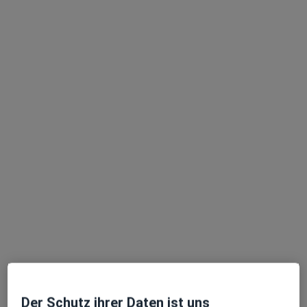
Ghazi Al Kayed
·
Mehr
Zahnarzt
3 Bewertungen
Boeler Str. 175-177, Hagen
•
Zu Google Maps
Praxis Ghazi Alkayed Zahnarzt
Dieser Arzt bzw. diese Ärztin bietet keine Online-Terminbuchung an diesem Standort an.
Terminanfrage senden
Der Schutz ihrer Daten ist uns