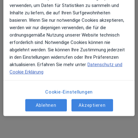
verwenden, um Daten für Statistiken zu sammeln und
Inhalte zu liefern, die auf Ihren Surfgewohnheiten
basieren. Wenn Sie nur notwendige Cookies akzeptieren,
drs. Leonard Stevelmans
werden wir nur diejenigen verwenden, die für die
·
Mehr
Zahnarzt
ordnungsgemäße Nutzung unserer Website technisch
174 Bewertungen
erforderlich sind. Notwendige Cookies können nie
abgelehnt werden. Sie können Ihre Zustimmung jederzeit
in den Einstellungen widerrufen oder Ihre Präferenzen
Kamener Str. 20, Unna
•
Zu Google Maps
aktualisieren. Erfahren Sie mehr unter
Datenschutz und
Leonard Stevelmans Praxis für Zahnheilkunde
Cookie Erklärung
Dieser Arzt bzw. diese Ärztin bietet keine Online-Terminbuchung an diesem Standort an.
Terminanfrage senden
Cookie-Einstellungen
Ablehnen
Akzeptieren