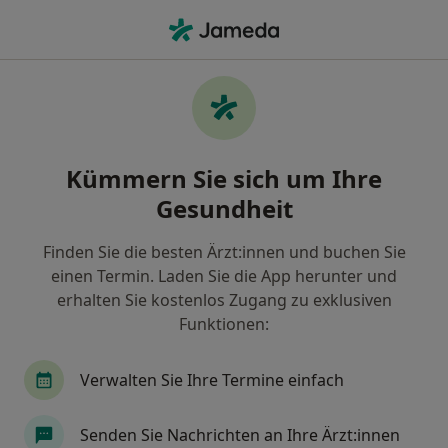
Ha
Professionelle Zahnreinigung (Prophylaxe) • Unna, Nordrhein-Westfalen
Filter & Sortierung
• 1
Zu Google Map
Professionelle Zahnreinigung
Kümmern Sie sich um Ihre
(Prophylaxe), Unna
Gesundheit
Wie wir die Suchergebnisse sortieren
Finden Sie die besten Ärzt:innen und buchen Sie
einen Termin. Laden Sie die App herunter und
Welche Terminart möchten Sie buchen?
erhalten Sie kostenlos Zugang zu exklusiven
Professionelle Zahnreinigung (Prophylaxe)
Funktionen:
Verwalten Sie Ihre Termine einfach
Senden Sie Nachrichten an Ihre Ärzt:innen