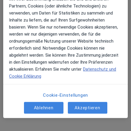
Partnern, Cookies (oder ähnliche Technologien) zu
verwenden, um Daten für Statistiken zu sammeln und
Inhalte zu liefern, die auf Ihren Surfgewohnheiten
basieren. Wenn Sie nur notwendige Cookies akzeptieren,
werden wir nur diejenigen verwenden, die für die
ordnungsgemäße Nutzung unserer Website technisch
erforderlich sind. Notwendige Cookies können nie
abgelehnt werden. Sie können Ihre Zustimmung jederzeit
in den Einstellungen widerrufen oder Ihre Präferenzen
Ivy Nieuwenhuis-Groß
aktualisieren. Erfahren Sie mehr unter
Datenschutz und
·
Mehr
Augenärztin
Cookie Erklärung
16 Bewertungen
Cookie-Einstellungen
Adresse
Videosprechstunde
Ablehnen
Akzeptieren
Uhlenhorst 5, Kleinmachnow
•
Zu Google Maps
Praxis Ivy Nieuwenhuis-Groß Fachärztin für Augenheilkunde