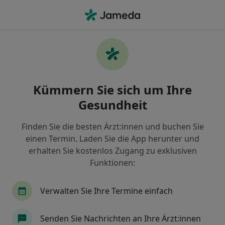
Ha
Psychosomatische Grundversorgung • Berlin, Berlin
Filter & Sortierung
• 1
Zu Google Map
Psychosomatische Grundversorgung,
Kümmern Sie sich um Ihre
Berlin
Gesundheit
Wie wir die Suchergebnisse sortieren
Finden Sie die besten Ärzt:innen und buchen Sie
einen Termin. Laden Sie die App herunter und
Nach welchem Fachgebiet suchen Sie?
erhalten Sie kostenlos Zugang zu exklusiven
Allgemeinmediziner
Internist
Chirothera
Funktionen:
Verwalten Sie Ihre Termine einfach
Senden Sie Nachrichten an Ihre Ärzt:innen