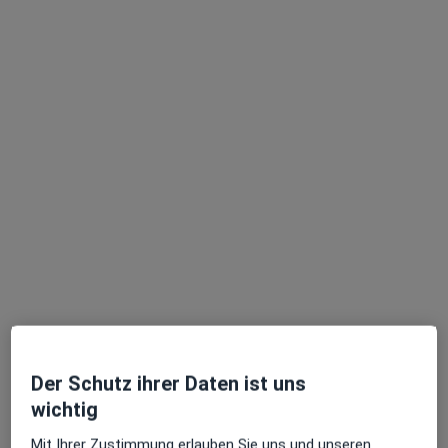
Terminanfrage senden
Dr. med. Jan-Tobias Keulen
Allgemeinmediziner, Chirotherapeut
140 Bewertungen
Heinrich-Mann-Allee 56, Potsdam
•
Zu Google Maps
Hausarztpraxis Dr. Keulen
Der Schutz ihrer Daten ist uns
Dieser Arzt bzw. diese Ärztin bietet keine Online-Terminbuchung an diesem Standort an.
wichtig
Mit Ihrer Zustimmung erlauben Sie uns und unseren
Terminanfrage senden