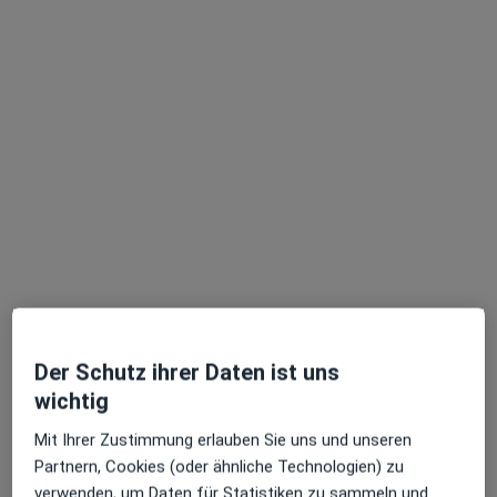
Neu auf jameda
Ronja Augustin
·
Mehr
Heilpraktikerin für Psychotherapie
7 Bewertungen
Adresse
Videosprechstunde
Der Schutz ihrer Daten ist uns
Ludwigstr. 46, Nürnberg
•
Zu Google Maps
wichtig
Praxis Ronja Augustin Heilprakt. für Psychotherapie
Mit Ihrer Zustimmung erlauben Sie uns und unseren
Privatpraxis
Partnern, Cookies (oder ähnliche Technologien) zu
Dieser Arzt bzw. diese Ärztin bietet keine Online-Terminbuchung an diesem Standort an.
verwenden, um Daten für Statistiken zu sammeln und