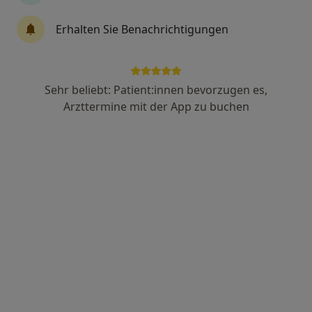
·
Mehr
Heilpraktikerin für Psychotherapie
28 Bewertungen
Erhalten Sie Benachrichtigungen
Adresse
Videosprechstunde
Sehr beliebt: Patient:innen bevorzugen es,
Arzttermine mit der App zu buchen
Zu Google
Äußere Sulzbacher Str. 88, Nürnberg
•
Maps
Hypnotherapie Paloma Baier Heilprakt. für Psychotherapie
Dieser Arzt bzw. diese Ärztin bietet keine Online-Terminbuchung an diesem Standort an.
Terminanfrage senden