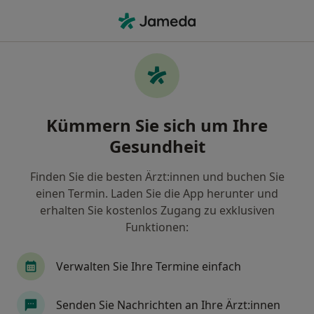
Ha
Psychotherapie (Folgetermin) • Nürnberg, Bayern
Filter & Sortierung
• 1
Zu Google Map
Psychotherapie (Folgetermin), Nürnberg
Kümmern Sie sich um Ihre
Wie wir die Suchergebnisse sortieren
Gesundheit
Finden Sie die besten Ärzt:innen und buchen Sie
einen Termin. Laden Sie die App herunter und
erhalten Sie kostenlos Zugang zu exklusiven
Funktionen:
Verwalten Sie Ihre Termine einfach
Anzeige
Paloma Baier
Senden Sie Nachrichten an Ihre Ärzt:innen