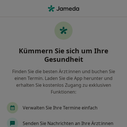
Ha
Schmerztherapie • Trier, Rheinland-Pfalz
Filter & Sortierung
• 1
Zu Google Map
Schmerztherapie, Trier
Kümmern Sie sich um Ihre
Wie wir die Suchergebnisse sortieren
Gesundheit
Finden Sie die besten Ärzt:innen und buchen Sie
Welche Terminart möchten Sie buchen?
einen Termin. Laden Sie die App herunter und
Allergie- & Schmerztherapie
Schmerztherapie
erhalten Sie kostenlos Zugang zu exklusiven
Funktionen:
Verwalten Sie Ihre Termine einfach
Senden Sie Nachrichten an Ihre Ärzt:innen