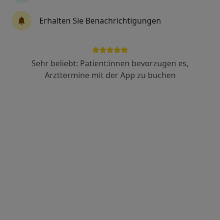
Erhalten Sie Benachrichtigungen
Sandra Oettel
·
Mehr
Heilpraktikerin, Allergologin, Darmzentrum
69 Bewertungen
Sehr beliebt: Patient:innen bevorzugen es,
Arzttermine mit der App zu buchen
Adresse
Videosprechstunde
Caspar-Olevian-Str. 69, Trier
•
Zu Google Maps
Heilpraktikerin Sandra Oettel – Spezialistin für ganzheitliche Gastroenterologie, Stoffwechselregulation und Detox von Umweltgiften, Parasiten und Bakterien
Dieser Arzt bzw. diese Ärztin bietet keine Online-Terminbuchung an diesem Standort an.
Terminanfrage senden