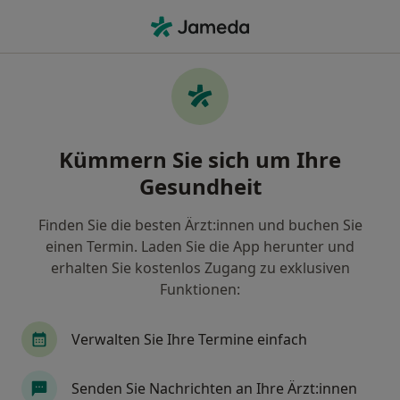
Ha
Stressbewältigung • Tettnang, Baden-Württemberg
Filter & Sortierung
• 1
Zu Google Map
Stressbewältigung, Tettnang
Kümmern Sie sich um Ihre
Wie wir die Suchergebnisse sortieren
Gesundheit
Finden Sie die besten Ärzt:innen und buchen Sie
Nach welchem Fachgebiet suchen Sie?
einen Termin. Laden Sie die App herunter und
Heilpraktiker für Psychotherapie
Heilpraktike
erhalten Sie kostenlos Zugang zu exklusiven
Funktionen:
Verwalten Sie Ihre Termine einfach
Senden Sie Nachrichten an Ihre Ärzt:innen