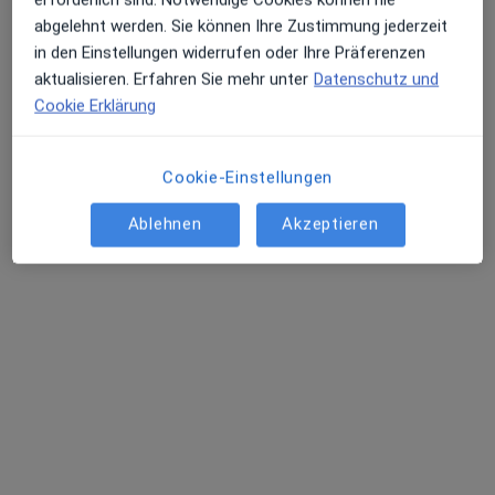
abgelehnt werden. Sie können Ihre Zustimmung jederzeit
in den Einstellungen widerrufen oder Ihre Präferenzen
aktualisieren. Erfahren Sie mehr unter
Datenschutz und
Cookie Erklärung
Cookie-Einstellungen
Dipl.-Psych. Sibylle Eder
Heilpraktikerin für Psychotherapie, Psychologin,
Ablehnen
Akzeptieren
Heilpraktikerin
10 Bewertungen
Spatenstr. 10, Friedrichshafen
•
Zu Google Maps
Praxis Eder am Bodensee Sibylle Eder Diplom-Psychologin, Heilpraktikerin
Privatpraxis
Dieser Arzt bzw. diese Ärztin bietet keine Online-Terminbuchung an diesem Standort an.
Terminanfrage senden