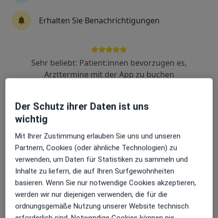
Erhalten Sie Benachrichtigungen
Dr. med. Jörg Fuchs
Allgemeinchirurg, Gefäßchirurg, Phlebologe
173 Bewertungen
Sehr beliebt: Patient:innen bevorzugen es,
Arzttermine mit der App zu buchen
Adresse
Videosprechstunde
Der Schutz ihrer Daten ist uns
wichtig
Goetheplatz 10, Ravensburg
•
Zu Google Maps
Mit Ihrer Zustimmung erlauben Sie uns und unseren
Dr. med. Jörg Fuchs c/o Praxis Dr. Amann
Partnern, Cookies (oder ähnliche Technologien) zu
Privatpraxis
verwenden, um Daten für Statistiken zu sammeln und
Dieser Arzt bzw. diese Ärztin bietet keine Online-Terminbuchung an diesem Standort an.
Inhalte zu liefern, die auf Ihren Surfgewohnheiten
basieren. Wenn Sie nur notwendige Cookies akzeptieren,
Terminanfrage senden
werden wir nur diejenigen verwenden, die für die
ordnungsgemäße Nutzung unserer Website technisch
erforderlich sind. Notwendige Cookies können nie