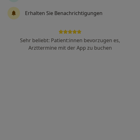
Erhalten Sie Benachrichtigungen
Rotraut Fischer
·
Mehr
Heilpraktikerin
Sehr beliebt: Patient:innen bevorzugen es,
67 Bewertungen
Arzttermine mit der App zu buchen
Reichenaustr. 6, Konstanz
•
Zu Google Maps
Praxis Rotraud Schkarlat Heilpraktikerin
Dieser Arzt bzw. diese Ärztin bietet keine Online-Terminbuchung an diesem Standort an.
Terminanfrage senden