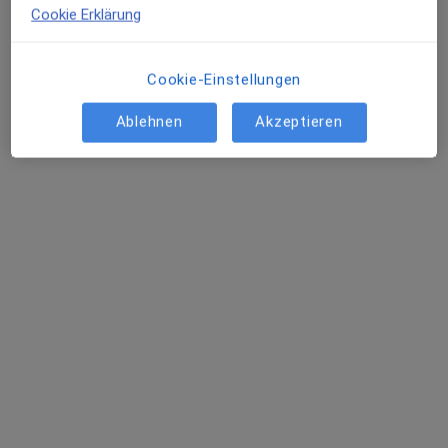
Cookie Erklärung
Cookie-Einstellungen
Dr. med. Jacqueline Metzner
Ablehnen
Akzeptieren
Ärztin, Chronische Erkrankungen
Krummebergstr. 13, Überlingen
•
Zu Google Maps
Privatpraxis Dr.med. Jacqueline Metzner Praktische Ärztin
Privatpraxis
Dieser Arzt bzw. diese Ärztin bietet keine Online-Terminbuchung an diesem Standort an.
Terminanfrage senden