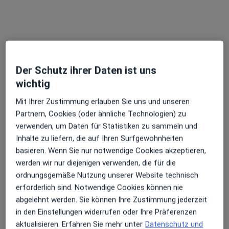
Christine Lehenherr
·
Mehr
Heilpraktikerin
Der Schutz ihrer Daten ist uns
32 Bewertungen
wichtig
Kropfbühl 6, Überlingen
•
Zu Google Maps
Mit Ihrer Zustimmung erlauben Sie uns und unseren
Praxis Christine Lehenherr Heilpraktikerin
Partnern, Cookies (oder ähnliche Technologien) zu
verwenden, um Daten für Statistiken zu sammeln und
Privatpraxis
Inhalte zu liefern, die auf Ihren Surfgewohnheiten
Dieser Arzt bzw. diese Ärztin bietet keine Online-Terminbuchung an diesem Standort an.
basieren. Wenn Sie nur notwendige Cookies akzeptieren,
werden wir nur diejenigen verwenden, die für die
Terminanfrage senden
ordnungsgemäße Nutzung unserer Website technisch
erforderlich sind. Notwendige Cookies können nie
abgelehnt werden. Sie können Ihre Zustimmung jederzeit
in den Einstellungen widerrufen oder Ihre Präferenzen
aktualisieren. Erfahren Sie mehr unter
Datenschutz und