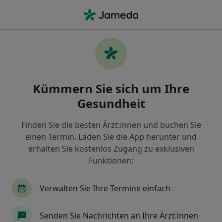
Ha
Traditionelle Chinesische Medizin (Tcm) • Konstanz, Baden-Württemberg
Filter & Sortierung
• 1
Zu Google Map
Traditionelle Chinesische Medizin (TCM),
Kümmern Sie sich um Ihre
Konstanz
Gesundheit
Wie wir die Suchergebnisse sortieren
Finden Sie die besten Ärzt:innen und buchen Sie
einen Termin. Laden Sie die App herunter und
Welche Terminart möchten Sie buchen?
erhalten Sie kostenlos Zugang zu exklusiven
Traditionelle Chinesische Medizin (TCM)
Funktionen:
Verwalten Sie Ihre Termine einfach
Senden Sie Nachrichten an Ihre Ärzt:innen