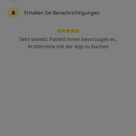
Erhalten Sie Benachrichtigungen
Dr. med. Christian Lange
·
Orthopäde & Unfallchirurg, Sportmediziner, Orthopäde
Sehr beliebt: Patient:innen bevorzugen es,
Mehr
Arzttermine mit der App zu buchen
122 Bewertungen
Martinstr. 16 - 20, Köln
•
Zu Google Maps
Praxis Dr.med. Christian Lange Facharzt für Orthopädie und Unfallchirurgie
Privatpraxis
Dieser Arzt bzw. diese Ärztin bietet keine Online-Terminbuchung an diesem Standort an.
Terminanfrage senden