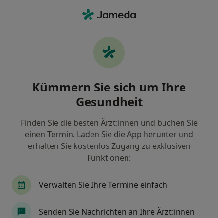
Ha
Traditionelle Chinesische Medizin (Tcm) • Troisdorf, Nordrhein-Westfalen
Filter & Sortierung
• 1
Zu Google Map
Traditionelle Chinesische Medizin (TCM),
Kümmern Sie sich um Ihre
Troisdorf
Gesundheit
Wie wir die Suchergebnisse sortieren
Finden Sie die besten Ärzt:innen und buchen Sie
einen Termin. Laden Sie die App herunter und
Welche Terminart möchten Sie buchen?
erhalten Sie kostenlos Zugang zu exklusiven
Traditionelle Chinesische Medizin (TCM)
Funktionen:
Verwalten Sie Ihre Termine einfach
Senden Sie Nachrichten an Ihre Ärzt:innen