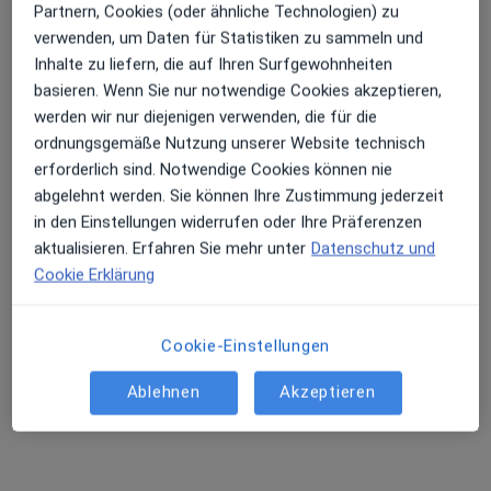
Partnern, Cookies (oder ähnliche Technologien) zu
verwenden, um Daten für Statistiken zu sammeln und
Inhalte zu liefern, die auf Ihren Surfgewohnheiten
basieren. Wenn Sie nur notwendige Cookies akzeptieren,
werden wir nur diejenigen verwenden, die für die
ordnungsgemäße Nutzung unserer Website technisch
Sabine Kakizaki
erforderlich sind. Notwendige Cookies können nie
·
Mehr
Heilpraktikerin
abgelehnt werden. Sie können Ihre Zustimmung jederzeit
91 Bewertungen
in den Einstellungen widerrufen oder Ihre Präferenzen
aktualisieren. Erfahren Sie mehr unter
Datenschutz und
Cookie Erklärung
Bernhardstr. 105, Köln
•
Zu Google Maps
Sabine Kakizaki TCM für Körper &Seele
Privatpraxis
Cookie-Einstellungen
Dieser Arzt bzw. diese Ärztin bietet keine Online-Terminbuchung an diesem Standort an.
Ablehnen
Akzeptieren
Terminanfrage senden