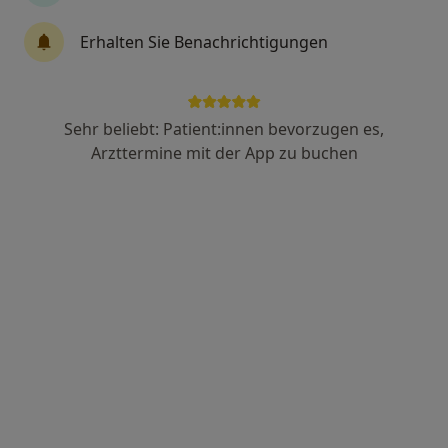
Erhalten Sie Benachrichtigungen
Dr. med. Eva Maria Niedziella-Rech
·
Mehr
Frauenärztin (Gynäkologin)
71 Bewertungen
Sehr beliebt: Patient:innen bevorzugen es,
Arzttermine mit der App zu buchen
Zu Google
Eppinghofer Str. 27-29, Mülheim an der Ruhr
•
Maps
Die FrauenÄrztinnen-MH im Zentrum und Oppspring Dr. med. Eva Niedziella-Rech Dr. med. Ursula Holthusen Julia Steines Ilka Schwidde
Dieser Arzt bzw. diese Ärztin bietet keine Online-Terminbuchung an diesem Standort an.
Terminanfrage senden