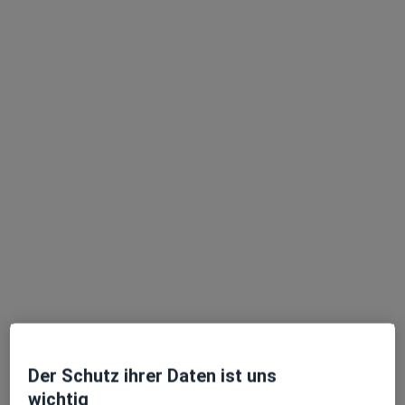
Ilka Schwidde
·
Mehr
Frauenärztin (Gynäkologin)
29 Bewertungen
Zu Google
Eppinghofer Str. 27-29, Mülheim an der Ruhr
•
Maps
Die FrauenÄrztinnen-MH im Zentrum und Oppspring Dr. med. Eva Niedziella-Rech Dr. med. Ursula Holthusen Julia Steines Ilka Schwidde
Dieser Arzt bzw. diese Ärztin bietet keine Online-Terminbuchung an diesem Standort an.
Terminanfrage senden
Der Schutz ihrer Daten ist uns
wichtig