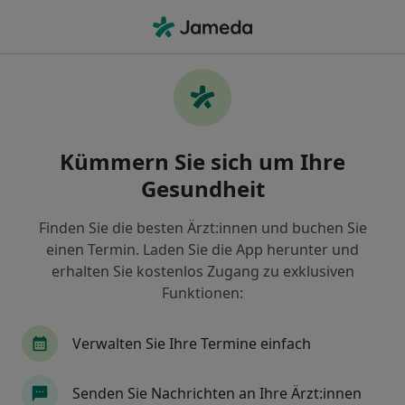
Ha
Ultraschalluntersuchung • Essen, Nordrhein-Westfalen
Filter & Sortierung
• 1
Zu Google Map
Ultraschalluntersuchung, Essen
Kümmern Sie sich um Ihre
Wie wir die Suchergebnisse sortieren
Gesundheit
Finden Sie die besten Ärzt:innen und buchen Sie
Welche Terminart möchten Sie buchen?
einen Termin. Laden Sie die App herunter und
Ultraschalluntersuchung
erhalten Sie kostenlos Zugang zu exklusiven
Funktionen:
Verwalten Sie Ihre Termine einfach
Senden Sie Nachrichten an Ihre Ärzt:innen