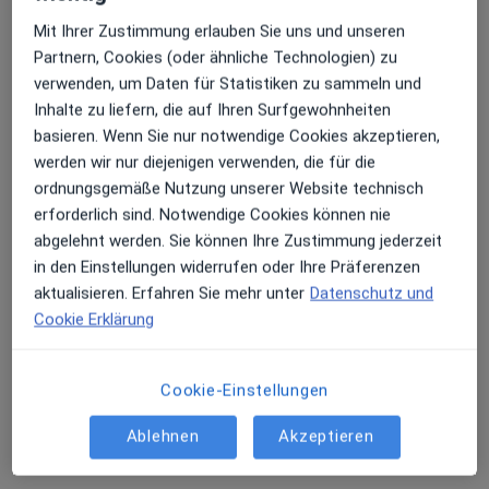
Mit Ihrer Zustimmung erlauben Sie uns und unseren
Partnern, Cookies (oder ähnliche Technologien) zu
verwenden, um Daten für Statistiken zu sammeln und
Inhalte zu liefern, die auf Ihren Surfgewohnheiten
basieren. Wenn Sie nur notwendige Cookies akzeptieren,
werden wir nur diejenigen verwenden, die für die
ordnungsgemäße Nutzung unserer Website technisch
Dr. med. Ursula Holthusen
erforderlich sind. Notwendige Cookies können nie
Frauenärztin (Gynäkologin)
abgelehnt werden. Sie können Ihre Zustimmung jederzeit
60 Bewertungen
in den Einstellungen widerrufen oder Ihre Präferenzen
aktualisieren. Erfahren Sie mehr unter
Datenschutz und
Zu Google
Cookie Erklärung
Eppinghofer Str. 27-29, Mülheim an der Ruhr
•
Maps
Die FrauenÄrztinnen-MH im Zentrum und Oppspring Dr. med. Eva Niedziella-Rech Dr. med. Ursula Holthusen Julia Steines Ilka Schwidde
Cookie-Einstellungen
Dieser Arzt bzw. diese Ärztin bietet keine Online-Terminbuchung an diesem Standort an.
Ablehnen
Akzeptieren
Terminanfrage senden