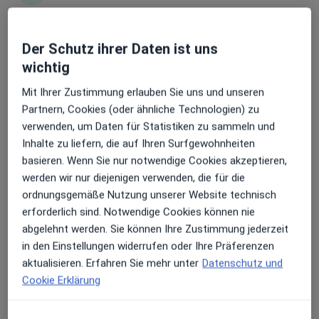
Erhalten Sie Benachrichtigungen
Der Schutz ihrer Daten ist uns
Dr. med. Grita Hasselbach
wichtig
Frauenärztin (Gynäkologin), Gynäkologische Endokrinologie &
Sehr beliebt: Patient:innen bevorzugen es,
Reproduktionsmedizin
Mit Ihrer Zustimmung erlauben Sie uns und unseren
16 Bewertungen
Arzttermine mit der App zu buchen
Partnern, Cookies (oder ähnliche Technologien) zu
verwenden, um Daten für Statistiken zu sammeln und
Inhalte zu liefern, die auf Ihren Surfgewohnheiten
Hafenstr. 6 d, Leer
•
Zu Google Maps
basieren. Wenn Sie nur notwendige Cookies akzeptieren,
Kinderwunschzentrum Ostfriesland Dr.med. Grita Hasselbach
werden wir nur diejenigen verwenden, die für die
Dieser Arzt bzw. diese Ärztin bietet keine Online-Terminbuchung an diesem Standort an.
ordnungsgemäße Nutzung unserer Website technisch
erforderlich sind. Notwendige Cookies können nie
Terminanfrage senden
abgelehnt werden. Sie können Ihre Zustimmung jederzeit
in den Einstellungen widerrufen oder Ihre Präferenzen
aktualisieren. Erfahren Sie mehr unter
Datenschutz und
Cookie Erklärung