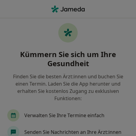
Ha
Ultraschalluntersuchung • Leer, Niedersachsen
Filter & Sortierung
• 1
Zu Google Map
Ultraschalluntersuchung, Leer
Kümmern Sie sich um Ihre
Wie wir die Suchergebnisse sortieren
Gesundheit
Finden Sie die besten Ärzt:innen und buchen Sie
Welche Terminart möchten Sie buchen?
einen Termin. Laden Sie die App herunter und
Ultraschalluntersuchung
erhalten Sie kostenlos Zugang zu exklusiven
Funktionen:
Verwalten Sie Ihre Termine einfach
Senden Sie Nachrichten an Ihre Ärzt:innen