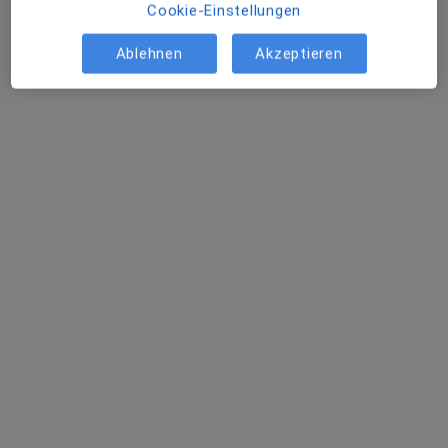
Cookie-Einstellungen
Ablehnen
Akzeptieren
Dr. Lucia Lezovicova
Kinder- und Jugendärztin
1 Bewertung
Hoheellernweg 26, Leer
•
Zu Google Maps
Praxis Dr.med. Rolf Hartmann Facharzt für Kinder- und Jugendmedizin
Dieser Arzt bzw. diese Ärztin bietet keine Online-Terminbuchung an diesem Standort an.
Terminanfrage senden