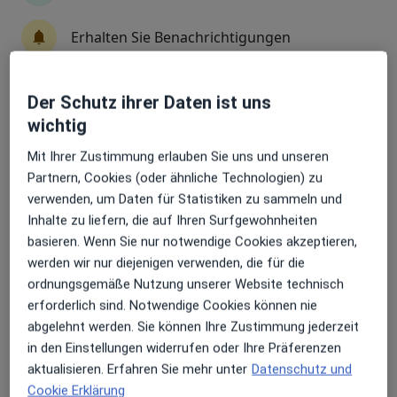
Erhalten Sie Benachrichtigungen
Dr. med. Michael Klug
Internist, Gastroenterologe
Der Schutz ihrer Daten ist uns
230 Bewertungen
Sehr beliebt: Patient:innen bevorzugen es,
wichtig
Arzttermine mit der App zu buchen
Mit Ihrer Zustimmung erlauben Sie uns und unseren
Zu Google
Berliner Str. 23, Villingen-Schwenningen
•
Partnern, Cookies (oder ähnliche Technologien) zu
Maps
verwenden, um Daten für Statistiken zu sammeln und
Praxis Dr.med. Michael Klug Facharzt für Innere Medizin und Gastroenterologie
Inhalte zu liefern, die auf Ihren Surfgewohnheiten
Dieser Arzt bzw. diese Ärztin bietet keine Online-Terminbuchung an diesem Standort an.
basieren. Wenn Sie nur notwendige Cookies akzeptieren,
werden wir nur diejenigen verwenden, die für die
Terminanfrage senden
ordnungsgemäße Nutzung unserer Website technisch
erforderlich sind. Notwendige Cookies können nie
abgelehnt werden. Sie können Ihre Zustimmung jederzeit
in den Einstellungen widerrufen oder Ihre Präferenzen
aktualisieren. Erfahren Sie mehr unter
Datenschutz und
Cookie Erklärung