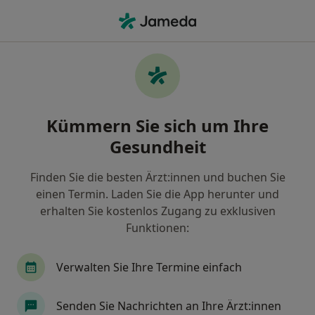
Ha
Ultraschalluntersuchung • Schwenningen, Baden-Württemberg
Filter & Sortierung
• 1
Zu Google Map
Ultraschalluntersuchung, Schwenningen
Kümmern Sie sich um Ihre
Wie wir die Suchergebnisse sortieren
Gesundheit
Finden Sie die besten Ärzt:innen und buchen Sie
Welche Terminart möchten Sie buchen?
einen Termin. Laden Sie die App herunter und
Ultraschalluntersuchung
erhalten Sie kostenlos Zugang zu exklusiven
Funktionen:
Verwalten Sie Ihre Termine einfach
Senden Sie Nachrichten an Ihre Ärzt:innen