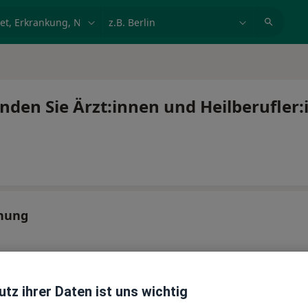
et, Erkrankung, Name
z.B. Berlin
nden Sie Ärzt:innen und Heilberufler
chung
tz ihrer Daten ist uns wichtig