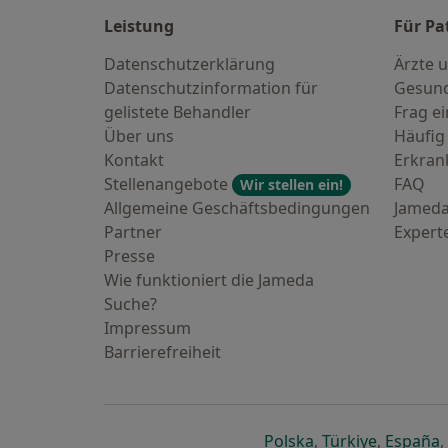
Leistung
Für Pa
Datenschutzerklärung
Ärzte u
Datenschutzinformation für
Gesund
gelistete Behandler
Frag ei
Über uns
Häufig
Kontakt
Erkra
Stellenangebote
FAQ
Wir stellen ein!
Allgemeine Geschäftsbedingungen
Jameda
Partner
Expert
Presse
Wie funktioniert die Jameda
Suche?
Impressum
Barrierefreiheit
öffnet in einer n
öffnet in
ö
Polska
,
Türkiye
,
España
,