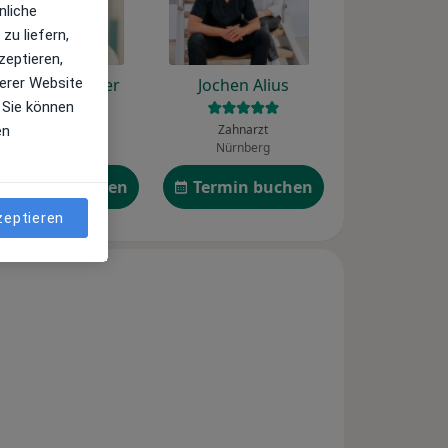
nliche
zu liefern,
zeptieren,
erer Website
Philipp Schriefer
Jochen Alius
 Sie können
Urologe
Zahnarzt
en
Buxtehude
Nürnberg
Termin buchen
Termin buchen
zeptieren