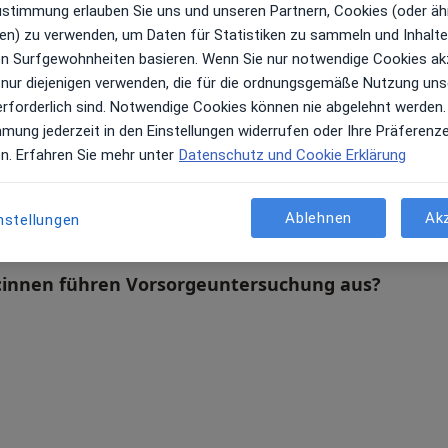
Zustimmung erlauben Sie uns und unseren Partnern, Cookies (oder äh
en) zu verwenden, um Daten für Statistiken zu sammeln und Inhalte 
ren Surfgewohnheiten basieren. Wenn Sie nur notwendige Cookies ak
 nur diejenigen verwenden, die für die ordnungsgemäße Nutzung uns
nn
Benjamin Lott
Susanne Witt
erforderlich sind. Notwendige Cookies können nie abgelehnt werden.
Allgemeinmediziner
Frauenarzt (Gynäkologe)
mmung jederzeit in den Einstellungen widerrufen oder Ihre Präferenz
Berlin
Münster
en. Erfahren Sie mehr unter
Datenschutz und Cookie Erklärung
hen
Termin buchen
Termin buchen
Ablehnen
Ak
nstellungen
r:innen führen Vorsorgeuntersuchung aus?