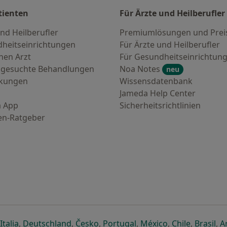
tienten
Für Ärzte und Heilberufler
nd Heilberufler
Premiumlösungen und Prei
heitseinrichtungen
Für Ärzte und Heilberufler
nen Arzt
Für Gesundheitseinrichtun
 gesuchte Behandlungen
Noa Notes
neu
nkungen
Wissensdatenbank
Jameda Help Center
 App
Sicherheitsrichtlinien
en-Ratgeber
euen Registerkarte
 einer neuen Registerkarte
ffnet in einer neuen Registerkarte
öffnet in einer neuen Registerkarte
öffnet in einer neuen Registerkarte
öffnet in einer neuen Registerkar
öffnet in einer neuen R
öffnet in einer
öffnet in
öff
Italia
,
Deutschland
,
Česko
,
Portugal
,
México
,
Chile
,
Brasil
,
A