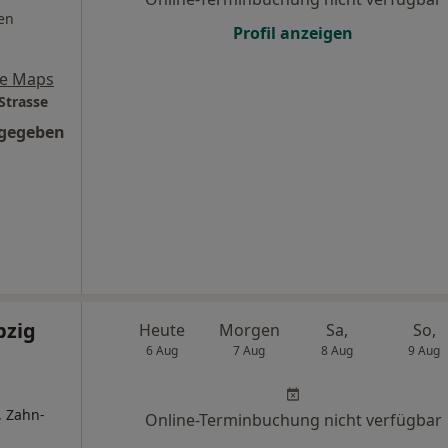
en
Profil anzeigen
le Maps
Strasse
ngegeben
pzig
Heute
Morgen
Sa,
So,
6 Aug
7 Aug
8 Aug
9 Aug
, Zahn-
Online-Terminbuchung nicht verfügbar