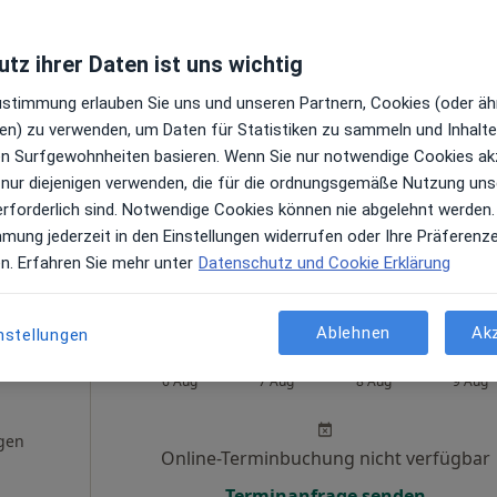
auter
Heute
Morgen
Sa,
So,
6 Aug
7 Aug
8 Aug
9 Aug
urg,
tz ihrer Daten ist uns wichtig
en
Zustimmung erlauben Sie uns und unseren Partnern, Cookies (oder äh
Online-Terminbuchung nicht verfügbar
en) zu verwenden, um Daten für Statistiken zu sammeln und Inhalte 
Terminanfrage senden
ren Surfgewohnheiten basieren. Wenn Sie nur notwendige Cookies ak
aps
 nur diejenigen verwenden, die für die ordnungsgemäße Nutzung uns
M2-Praxis im Merkurhaus Dres. Kevin Dauter Friederike Dauter
erforderlich sind. Notwendige Cookies können nie abgelehnt werden.
mmung jederzeit in den Einstellungen widerrufen oder Ihre Präferenz
en. Erfahren Sie mehr unter
Datenschutz und Cookie Erklärung
Ablehnen
Ak
nstellungen
audia
Heute
Morgen
Sa,
So,
6 Aug
7 Aug
8 Aug
9 Aug
gen
Online-Terminbuchung nicht verfügbar
Terminanfrage senden