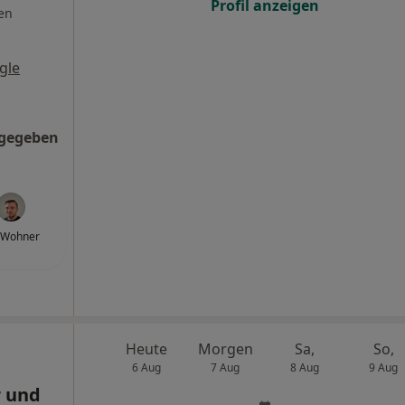
Profil anzeigen
en
gle
ngegeben
 Wohner
Heute
Morgen
Sa,
So,
6 Aug
7 Aug
8 Aug
9 Aug
r und