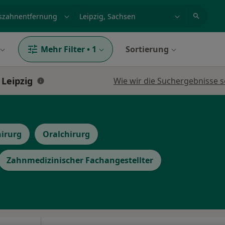
et, Erkrankung, Name
z.B. Berlin
Mehr Filter
•
1
Sortierung
Leipzig
Wie wir die Suchergebnisse s
hirurg
Oralchirurg
Zahnmedizinischer Fachangestellter