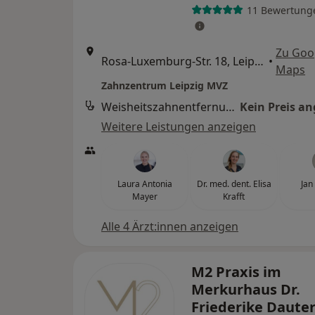
11 Bewertung
Zu Goo
Rosa-Luxemburg-Str. 18, Leipzig
•
Maps
Zahnzentrum Leipzig MVZ
Weisheitszahnentfernung (Beratung)
Kein Preis a
Weitere Leistungen anzeigen
Laura Antonia
Dr. med. dent. Elisa
Jan
Mayer
Krafft
Alle 4 Ärzt:innen anzeigen
M2 Praxis im
Merkurhaus Dr.
Friederike Daute