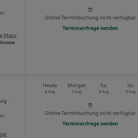
en
Online-Terminbuchung nicht verfügbar
Terminanfrage senden
le Maps
Strasse
Heute
Morgen
Sa,
So,
6 Aug
7 Aug
8 Aug
9 Aug
·
urg
Online-Terminbuchung nicht verfügbar
en
Terminanfrage senden
gle