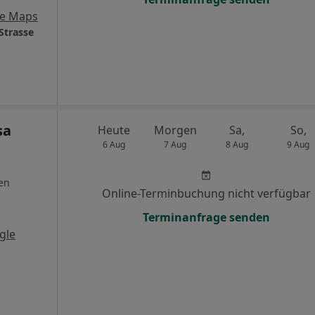
le Maps
Strasse
sa
Heute
Morgen
Sa,
So,
6 Aug
7 Aug
8 Aug
9 Aug
en
Online-Terminbuchung nicht verfügbar
Terminanfrage senden
gle