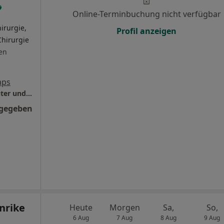
Online-Terminbuchung nicht verfügbar
irurgie,
Profil anzeigen
Chirurgie
en
aps
M2 Praxis im Merkurhaus Dr. Friederike Dauter und Dr. Kevin Dauter
ngegeben
nrike
Heute
Morgen
Sa,
So,
6 Aug
7 Aug
8 Aug
9 Aug