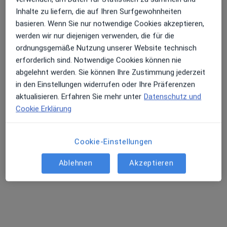
Kieler Str. 103, Bönningstedt
•
Zu Google Maps
Inhalte zu liefern, die auf Ihren Surfgewohnheiten
Praxis Dr. Martin Stoltenberg Zahnarzt
basieren. Wenn Sie nur notwendige Cookies akzeptieren,
werden wir nur diejenigen verwenden, die für die
Dieser Arzt bzw. diese Ärztin bietet keine Online-Terminbuchung an diesem Standort an.
ordnungsgemäße Nutzung unserer Website technisch
Terminanfrage senden
erforderlich sind. Notwendige Cookies können nie
abgelehnt werden. Sie können Ihre Zustimmung jederzeit
in den Einstellungen widerrufen oder Ihre Präferenzen
aktualisieren. Erfahren Sie mehr unter
Datenschutz und
Cookie Erklärung
Cookie-Einstellungen
Ablehnen
Akzeptieren
DIE ZAHNÄRZTE HARVESTEHUDE MVZ
GmbH
Medizinisches Versorgungszentrum
5 Bewertungen