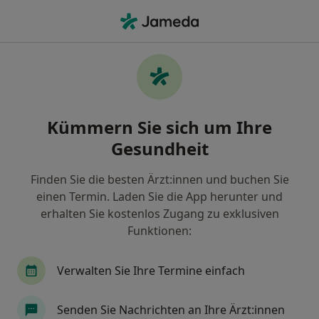
Ha
Zahnimplantat (Beratung) • Hamburg, Hamburg
Filter & Sortierung
• 1
Zu Google Map
Zahnimplantat (Beratung), Hamburg
Kümmern Sie sich um Ihre
Wie wir die Suchergebnisse sortieren
Gesundheit
Finden Sie die besten Ärzt:innen und buchen Sie
einen Termin. Laden Sie die App herunter und
erhalten Sie kostenlos Zugang zu exklusiven
Funktionen:
Verwalten Sie Ihre Termine einfach
Anzeige
André Anjum
Senden Sie Nachrichten an Ihre Ärzt:innen