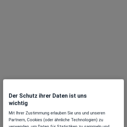
Ernst-Mantius-Str. 34, Hamburg
•
Zu Google Maps
ZZB Zahn.Zentrum.Bergedorf GmbH
Dieser Arzt bzw. diese Ärztin bietet keine Online-Terminbuchung an diesem Standort an.
Terminanfrage senden
Der Schutz ihrer Daten ist uns
wichtig
Anzeige
Mit Ihrer Zustimmung erlauben Sie uns und unseren
Dr. med. dent. Jorge Wasmund
Partnern, Cookies (oder ähnliche Technologien) zu
Zahnarzt
verwenden, um Daten für Statistiken zu sammeln und