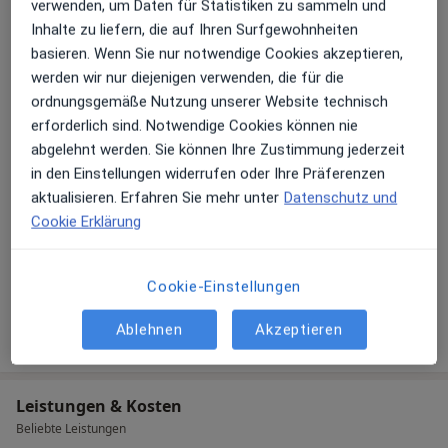
Ultraschall
verwenden, um Daten für Statistiken zu sammeln und
Inhalte zu liefern, die auf Ihren Surfgewohnheiten
Über mich
mehr
basieren. Wenn Sie nur notwendige Cookies akzeptieren,
werden wir nur diejenigen verwenden, die für die
Hauptsächlich behandelte Krankheiten
ordnungsgemäße Nutzung unserer Website technisch
Asthma
Schilddrüsenüberfunktion
erforderlich sind. Notwendige Cookies können nie
Schilddrüsenunterfunktion
Erkältung
abgelehnt werden. Sie können Ihre Zustimmung jederzeit
a11y_sr_more_diseases
Übergewicht
+30
in den Einstellungen widerrufen oder Ihre Präferenzen
aktualisieren. Erfahren Sie mehr unter
Datenschutz und
Patienten, die ich behandle
Cookie Erklärung
Erwachsene
Kinder ab 10 Jahren
Cookie-Einstellungen
Mehr Details anzeigen
Ablehnen
Akzeptieren
über Erfahrungen
Leistungen & Kosten
Beliebte Leistungen