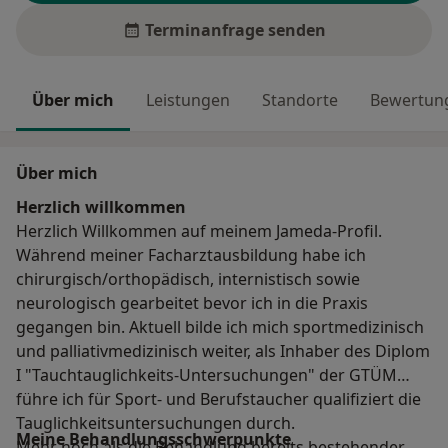
Terminanfrage senden
Über mich
Leistungen
Standorte
Bewertung
Über mich
Herzlich willkommen
Herzlich Willkommen auf meinem Jameda-Profil.
Während meiner Facharztausbildung habe ich
chirurgisch/orthopädisch, internistisch sowie
neurologisch gearbeitet bevor ich in die Praxis
gegangen bin. Aktuell bilde ich mich sportmedizinisch
und palliativmedizinisch weiter, als Inhaber des Diplom
I "Tauchtauglichkeits-Untersuchungen" der GTÜM
führe ich für Sport- und Berufstaucher qualifiziert die
Tauglichkeitsuntersuchungen durch.
Meine Behandlungs­schwerpunkte
Mehr noch als die Behandlung bereits bestehender