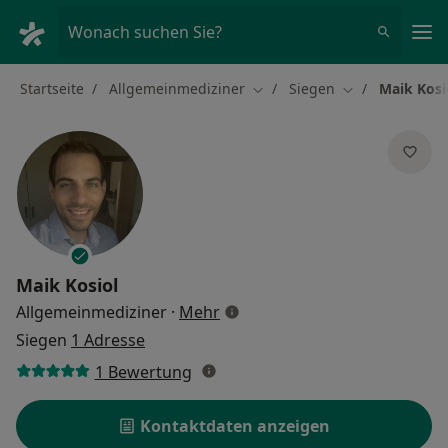
Ha
Wonach suchen Sie?
Startseite
Allgemeinmediziner
Siegen
Maik Kosi
Stadt ändern
Stadt ändern
Maik Kosiol
über Spezialisierungen
Allgemeinmediziner
·
Mehr
Siegen
1 Adresse
1 Bewertung
Kontaktdaten anzeigen