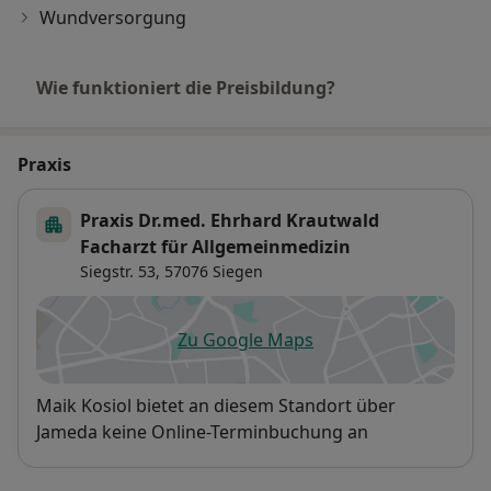
Wundversorgung
Wie funktioniert die Preisbildung?
Praxis
Praxis Dr.med. Ehrhard Krautwald
Facharzt für Allgemeinmedizin
Siegstr. 53,
57076
Siegen
Zu Google Maps
öffnet in einer neuen Registe
Verfügbarkeit
Maik Kosiol bietet an diesem Standort über
Jameda keine Online-Terminbuchung an