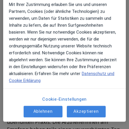
prüfen und moderieren Bewertungen
Mit Ihrer Zustimmung erlauben Sie uns und unseren
gemäß unserer Richtlinien. Erfahren Sie
Partnern, Cookies (oder ähnliche Technologien) zu
mehr über Bewertungen und wie wir
verwenden, um Daten für Statistiken zu sammeln und
Mehr übe
Sterne berechnen unter
Mehr erfahren
Inhalte zu liefern, die auf Ihren Surfgewohnheiten
basieren. Wenn Sie nur notwendige Cookies akzeptieren,
werden wir nur diejenigen verwenden, die für die
ordnungsgemäße Nutzung unserer Website technisch
erforderlich sind. Notwendige Cookies können nie
abgelehnt werden. Sie können Ihre Zustimmung jederzeit
Bewertungen durchsuchen
in den Einstellungen widerrufen oder Ihre Präferenzen
aktualisieren. Erfahren Sie mehr unter
Datenschutz und
Cookie Erklärung
Telefonnummer verifiziert
Cookie-Einstellungen
Lange Wartezeiten trotz Termin. Es herrscht
Ablehnen
Akzeptieren
eine hektische Atmosphäre in der oft
überfüllten Praxis. Die Arzthelferinnen am