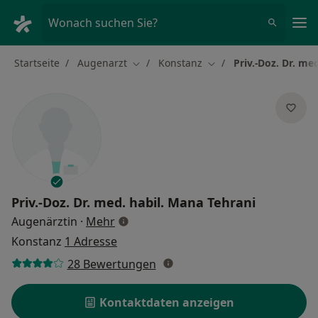
Ha
Wonach suchen Sie?
Startseite
Augenarzt
Konstanz
Priv.-Doz. Dr. me
Stadt ändern
Stadt ändern
Priv.-Doz. Dr. med. habil.
Mana Tehrani
über Spezialisierungen
Augenärztin
·
Mehr
Konstanz
1 Adresse
28 Bewertungen
Kontaktdaten anzeigen