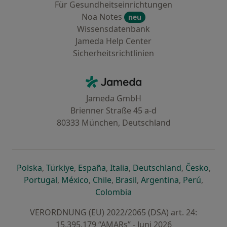
Für Gesundheitseinrichtungen
Noa Notes
neu
Wissensdatenbank
Jameda Help Center
Sicherheitsrichtlinien
Kontakt
Jameda - Startseite
Jameda GmbH
Brienner Straße 45 a-d
80333 München, Deutschland
öffnet in einer neuen Registerkarte
öffnet in einer neuen Registerkarte
öffnet in einer neuen Registerk
öffnet in einer neuen Reg
öffnet in ei
öffn
Polska
,
Türkiye
,
España
,
Italia
,
Deutschland
,
Česko
,
öffnet in einer neuen Registerkarte
öffnet in einer neuen Registerkarte
öffnet in einer neuen Register
öffnet in einer neuen R
öffnet in ei
öffnet
Portugal
,
México
,
Chile
,
Brasil
,
Argentina
,
Perú
,
öffnet in einer neuen Re
Colombia
VERORDNUNG (EU) 2022/2065 (DSA) art. 24:
15.395.179 “AMARs” - Juni 2026