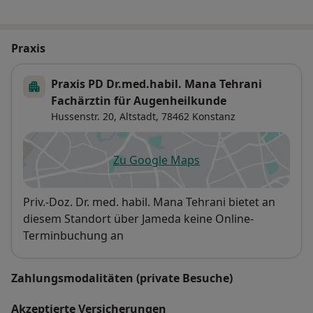
Praxis
Praxis PD Dr.med.habil. Mana Tehrani
Fachärztin für Augenheilkunde
Hussenstr. 20,
Altstadt
, 78462
Konstanz
Zu Google Maps
öffnet in einer neuen Registe
Verfügbarkeit
Priv.-Doz. Dr. med. habil. Mana Tehrani bietet an
diesem Standort über Jameda keine Online-
Terminbuchung an
Zahlungsmodalitäten (private Besuche)
Akzeptierte Versicherungen