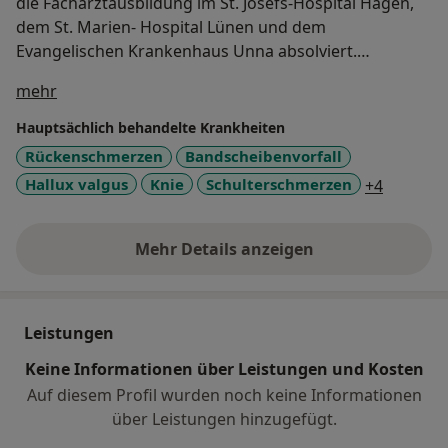
die Facharztausbildung im St. Josefs-Hospital Hagen,
dem St. Marien- Hospital Lünen und dem
Evangelischen Krankenhaus Unna absolviert.
Über mich
mehr
Es erfolgten Aus- und Weiterbildungen in
Notfallmedizin, Skelettradiologie, Sonographie der
Hauptsächlich behandelte Krankheiten
Bewegungsorgane, Kinesiotaping, Akupunktur,
Rückenschmerzen
Bandscheibenvorfall
manueller Medizin und ganzheitlicher Haltungs- und
a11y_sr
Hallux valgus
Knie
Schulterschmerzen
+4
Bewegungsdiagnostik und Therapie (GHBF e.V.).
Als Facharzt war Dr. Reeger im Klinikum Mittelbaden
Mehr Details anzeigen
über Erfahrungen
und St. Marien-Hospital Lünen oberärztlich tätig,
bevor er im Januar 2014 in die Niederlassung
wechselte.
Leistungen
Dr. Reeger ist verheiratet und hat 3 Kinder.
Keine Informationen über Leistungen und Kosten
Auf diesem Profil wurden noch keine Informationen
über Leistungen hinzugefügt.