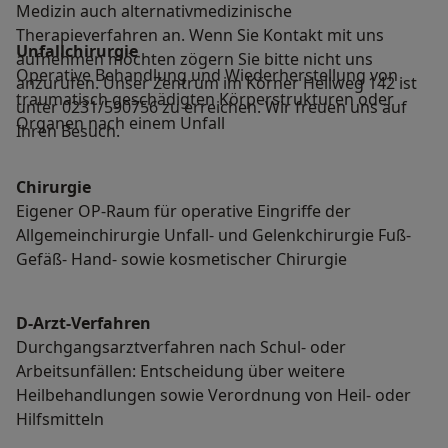
Medizin auch alternativmedizinische
Therapieverfahren an. Wenn Sie Kontakt mit uns
Unfallchirurgie
aufnehmen möchten zögern Sie bitte nicht uns
Operative Behandlung und Wiederherstellung von
anzurufen. Unser Zentrum im Körner Hellweg 142 ist
traumatisch geschädigten Körperstrukturen oder
unter 0231/590756 zu erreichen. Wir freuen uns auf
Organen nach einem Unfall
Ihren Besuch.
Chirurgie
Eigener OP-Raum für operative Eingriffe der
Allgemeinchirurgie Unfall- und Gelenkchirurgie Fuß-
Gefäß- Hand- sowie kosmetischer Chirurgie
D-Arzt-Verfahren
Durchgangsarztverfahren nach Schul- oder
Arbeitsunfällen: Entscheidung über weitere
Heilbehandlungen sowie Verordnung von Heil- oder
Hilfsmitteln