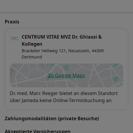
Praxis
CENTRUM VITAE MVZ Dr. Ghiassi &
Kollegen
Brackeler Hellweg 121,
Neuasseln
, 44309
Dortmund
Zu Google Maps
öffnet in einer neuen Registe
Verfügbarkeit
Dr. med. Marc Reeger bietet an diesem Standort
über Jameda keine Online-Terminbuchung an
Zahlungsmodalitäten (private Besuche)
Akzeptierte Versicherungen