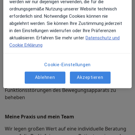
(Knochen Gelenke Muskeln und Sehnen) werden bei
werden wir nur diejenigen verwenden, die für die
uns fachärztlich behandelt
ordnungsgemäße Nutzung unserer Website technisch
erforderlich sind. Notwendige Cookies können nie
abgelehnt werden. Sie können Ihre Zustimmung jederzeit
Akupunktur
in den Einstellungen widerrufen oder Ihre Präferenzen
Traditionelle chinesische Medizin durch Aktivierung
aktualisieren. Erfahren Sie mehr unter
Datenschutz und
von Triggerpunkten am Körper zur alternativen
Cookie Erklärung
medikamentenlosen Schmerztherapie
Cookie-Einstellungen
Osteopathische Verfahren
Behandlungskonzepte der ganzheitlichen
Ablehnen
Akzeptieren
Alternativmedizin wie u.a. die
Chirotherapie
um
Funktionsstörungen des Bewegungsapparats zu
beheben
Meine Praxis und mein Team
Wir legen großen Wert auf eine individuelle Beratung