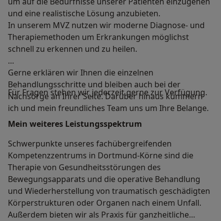
um auf die Bedürfnisse unserer Patienten einzugehen
und eine realistische Lösung anzubieten.
In unserem MVZ nutzen wir moderne Diagnose- und
Therapiemethoden um Erkrankungen möglichst
schnell zu erkennen und zu heilen.
Gerne erklären wir Ihnen die einzelnen
Behandlungsschritte und bleiben auch bei der
Für Fragen stehen wir jederzeit gerne zur Verfügung.
Nachsorge an Ihrer Seite. Darüber hinaus kümmern
ich und mein freundliches Team uns um Ihre Belange.
Mein weiteres Leistungs­spektrum
Schwerpunkte unseres fachübergreifenden
Kompetenzzentrums in Dortmund-Körne sind die
Therapie von Gesundheitsstörungen des
Bewegungsapparats und die operative Behandlung
und Wiederherstellung von traumatisch geschädigten
Körperstrukturen oder Organen nach einem Unfall.
Außerdem bieten wir als Praxis für ganzheitliche