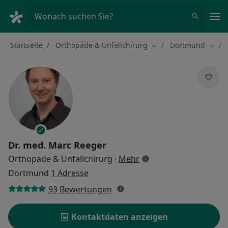
Ha
Wonach suchen Sie?
Startseite
Orthopäde & Unfallchirurg
Dortmund
Stadt ändern
Stadt
Dr. med.
Marc Reeger
über Spezialisierungen
Orthopäde & Unfallchirurg
·
Mehr
Dortmund
1 Adresse
93 Bewertungen
Kontaktdaten anzeigen