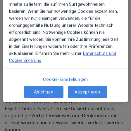
Inhalte zu liefern, die auf Ihren Surfgewohnheiten
basieren. Wenn Sie nur notwendige Cookies akzeptieren,
Meine Behandlungs­schwerpunkte
werden wir nur diejenigen verwenden, die für die
ordnungsgemäße Nutzung unserer Website technisch
Gerne zeige ich Heilpraktikerin für Psychotherapie
erforderlich sind. Notwendige Cookies können nie
Marika Rüttinger Ihnen alternative Wege auf. Denn
abgelehnt werden. Sie können Ihre Zustimmung jederzeit
Hilfe annehmen und zulassen zu können ist kein
in den Einstellungen widerrufen oder Ihre Präferenzen
Zeichen von Schwäche sondern von Stärke! Ich
aktualisieren. Erfahren Sie mehr unter
Datenschutz und
unerstütze Sie gerne in schwierigen Lebensphasen
Cookie Erklärung
wenn Sie unter Erschöpfung Unruhe oder Ängsten
leiden. Meine Praxis in der Maximilianstr. 15 in
Starnberg heißt Sie herzlich willkommen! Meine
Cookie-Einstellungen
Behandlungsschwerpunkte liegen in den Bereichen
Verhaltenstherapie
Verhaltenstherapie Hypnosetherapie/-coaching
Ablehnen
Akzeptieren
Die Verhaltenstherapie ist ein wissenschaftlich
Autogenes Training und EMDR.
anerkanntes und weltweit verbreitetes
Psychotherapieverfahren. Sie basiert darauf dass
ungünstige Verhaltensweisen und Denkmuster die
erlernt wurden auch bewusst wieder verlernt werden
können.