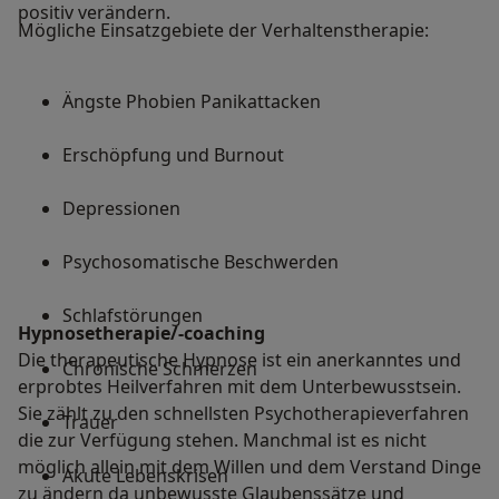
positiv verändern.
Mögliche Einsatzgebiete der Verhaltenstherapie:
Ängste Phobien Panikattacken
Erschöpfung und Burnout
Depressionen
Psychosomatische Beschwerden
Schlafstörungen
Hypnosetherapie/-coaching
Die therapeutische Hypnose ist ein anerkanntes und
Chronische Schmerzen
erprobtes Heilverfahren mit dem Unterbewusstsein.
Sie zählt zu den schnellsten Psychotherapieverfahren
Trauer
die zur Verfügung stehen. Manchmal ist es nicht
möglich allein mit dem Willen und dem Verstand Dinge
Akute Lebenskrisen
zu ändern da unbewusste Glaubenssätze und