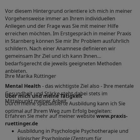
Vor diesem Hintergrund orientiere ich mich in meiner
Vorgehensweise immer an Ihrem individuellen
Anliegen und der Frage was Sie mit meiner Hilfe
erreichen möchten. Im Erstgespräch in meiner Praxis
in Starnberg können Sie mir Ihr Problem ausführlich
schildern. Nach einer Anamnese definieren wir
gemeinsam Ihr Ziel und ich kann Ihnen
bedarfsgerecht die jeweils geeigneten Methoden
anbieten.
Ihre Marika Rüttinger
Mental Health
- das wichtigste Ziel also - Ihre mentale
Gesundheit und Stärke steht dabei stets im
Über mich und meine Tätigkeit
Mittelpunkt meiner Arbeit.
Durch meine spezialisierte Ausbildung kann ich Sie
optimal auf Ihrem Weg zum Erfolg begleiten:
Erfahren Sie mehr auf meiner website
www.praxis-
ruettinger.de
Ausbildung in Psychologie Psychotherapie und
klinischer Psychologie (Zentrum für