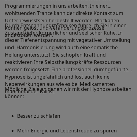
Programmierungen in uns arbeiten. In einer
wohltuenden Trance kann der direkte Kontakt zum
Unterbewusstsein hergestellt werden. Blockaden
Durch Entspannungstechniken führe ich Sie in einen
können gelöst und Veränderungsprozesse
Zustand tiefer körperlicher und seelischer Ruhe. In
angestoßen werden.
dieser Tiefenentspannung mit vegetativer Umstellung
und Harmonisierung wird auch eine somatische
Heilung unterstützt. Sie schöpfen Kraft und
reaktivieren Ihre Selbstheilungskräfte Ressourcen
werden freigesetzt. Eine professionell durchgeführte
Hypnose ist ungefährlich und löst auch keine
Nebenwirkungen aus wie es bei Medikamenten
Mögliche Ziele an denen wir mit der Hypnose arbeiten
manchmal der Fall ist.
können:
Besser zu schlafen
Mehr Energie und Lebensfreude zu spüren