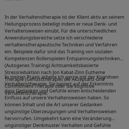
In der Verhaltenstherapie ist der Klient aktiv an seinem
Heilungsprozess beteiligt indem er neue Denk- und
Verhaltensweisen einübt. Für die unterschiedlichen
Anwendungsbereiche setze ich verschiedene
verhaltenstherapeutische Techniken und Verfahren
ein. Beispiele dafür sind das Training von sozialen
Kompetenzen Rollenspielen Entspannungstechniken
(Autogenes Training) Achtsamkeitsbasierte
Stressreduktion nach Jon Kabat-Zinn Eutheme
In meiner Praxis arbeite ich gerne mit der Kognitven
Therapie (Genusstherapie) die Akzeptanz-und
Verhaltenstherapie. Sie basiert auf der Erkenntnis
Commitment-Therapie oder die kognitive
dass Gedanken und Gefühle einen entscheidenden
Verhaltenstherapie.
Einfluss auf unsere Verhaltensweisen haben. So
können Inhalt und die Art unserer Gedanken
ungünstige Überzeugungen und Verhaltensweisen
hervorrufen. Umgekehrt kann eine Veränderung
ungünstiger Denkmuster Verhalten und Gefühle