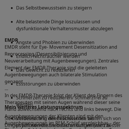
Das Selbstbewusstsein zu steigern
Alte belastende Dinge loszulassen und
dysfunktionale Verhaltensmuster abzulegen
EMDR
Ängste und Phobien zu überwinden
EMDR steht für Eye- Movement Desensitization and
Reprocessing (Desensibilisierung und
Endlich Nichtraucher werden
Neuverarbeitung mit Augenbewegungen). Zentrales
Element der EMDR-Therapie sind die geleiteten
Das Gewicht zu reduzieren
Augenbewegungen auch bilaterale Stimulation
genannt.
Essstörungen zu überwinden
In der EMDR-Therapie folgt der Klient den Fingern des
Schmerzen zu reduzieren/ schmerzfrei zu
Therapeuten mit seinen Augen während dieser seine
werden
Mein weiteres Leistungs­spektrum
Hand abwechselnd nach rechts und links bewegt. Die
Augenbewegungen der Klienten sind mit den
Sie befinden sich in einer Lebenskrise wollen sich von
Verbesserung der Beschwerden bei
Augenbewegungen im REM-Schlaf vergleichbar – der
Dingen befreien die Sie belasten sich innerlich besser
psychosomatischen Erkrankungen (wie z.B.