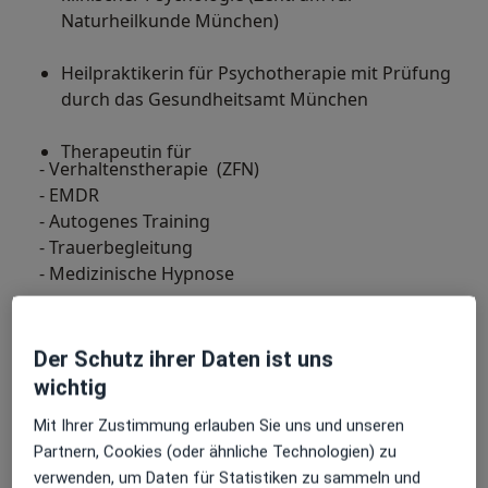
Naturheilkunde München)
Heilpraktikerin für Psychotherapie mit Prüfung
durch das Gesundheitsamt München
Therapeutin für
- Verhaltenstherapie (ZFN)
- EMDR
- Autogenes Training
- Trauerbegleitung
- Medizinische Hypnose
zertifizierte Hypnotiseurin (Master)
Der Schutz ihrer Daten ist uns
wichtig
Personal Trainer/Coach
Mit Ihrer Zustimmung erlauben Sie uns und unseren
Regelmäßige Supervisionen und Fortbildungen
Partnern, Cookies (oder ähnliche Technologien) zu
verwenden, um Daten für Statistiken zu sammeln und