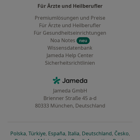
Für Ärzte und Heilberufler
Premiumlösungen und Preise
Für Ärzte und Heilberufler
Für Gesundheitseinrichtungen
Noa Notes
neu
Wissensdatenbank
Jameda Help Center
Sicherheitsrichtlinien
Kontakt
Jameda - Startseite
Jameda GmbH
Brienner Straße 45 a-d
80333 München, Deutschland
öffnet in einer neuen Registerkarte
öffnet in einer neuen Registerkarte
öffnet in einer neuen Registerk
öffnet in einer neuen Reg
öffnet in ei
öffn
Polska
,
Türkiye
,
España
,
Italia
,
Deutschland
,
Česko
,