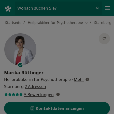
Ha
Wonach suchen Sie?
Startseite
Heilpraktiker für Psychotherapie
Starnberg
Stadt ändern
Marika Rüttinger
über Spezialis
Heilpraktikerin für Psychotherapie
·
Mehr
Starnberg
2 Adressen
5 Bewertungen
Kontaktdaten anzeigen