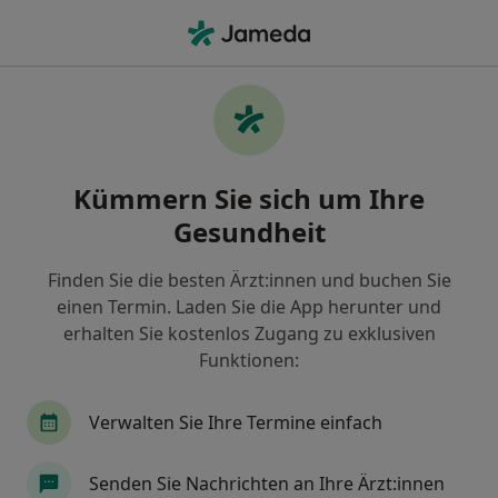
Ha
Erstuntersuchung (Neupatient In) • Starnberg, Bayern
Filter & Sortierung
• 1
Zu Google Map
Erstuntersuchung (Neupatient/in),
Kümmern Sie sich um Ihre
Starnberg
Gesundheit
Wie wir die Suchergebnisse sortieren
Finden Sie die besten Ärzt:innen und buchen Sie
einen Termin. Laden Sie die App herunter und
Welche Terminart möchten Sie buchen?
erhalten Sie kostenlos Zugang zu exklusiven
Erstuntersuchung (Neupatient/in)
Funktionen:
Verwalten Sie Ihre Termine einfach
Senden Sie Nachrichten an Ihre Ärzt:innen