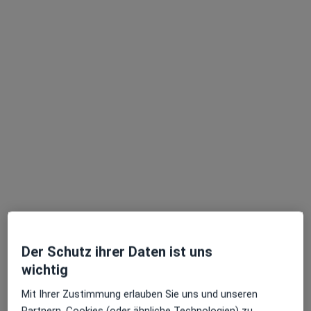
Inga Vasilachii
Zahnärztin
88 Bewertungen
Oßwaldstr. 1 a, Starnberg
•
Zu Google Maps
Zahnzentrum Starnberg drseger MVZ GmbH
Der Schutz ihrer Daten ist uns
Dieser Arzt bzw. diese Ärztin bietet keine Online-Terminbuchung an diesem Standort an.
wichtig
Terminanfrage senden
Mit Ihrer Zustimmung erlauben Sie uns und unseren
Partnern, Cookies (oder ähnliche Technologien) zu