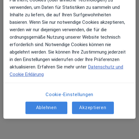
verwenden, um Daten für Statistiken zu sammeln und
Inhalte zu liefern, die auf Ihren Surfgewohnheiten
basieren. Wenn Sie nur notwendige Cookies akzeptieren,
werden wir nur diejenigen verwenden, die für die
ordnungsgemäße Nutzung unserer Website technisch
erforderlich sind. Notwendige Cookies können nie
abgelehnt werden. Sie können Ihre Zustimmung jederzeit
Otilia-Roxana Cocora
in den Einstellungen widerrufen oder Ihre Präferenzen
Zahnärztin
aktualisieren. Erfahren Sie mehr unter
Datenschutz und
106 Bewertungen
Cookie Erklärung
Oßwaldstr. 1 a, Starnberg
•
Zu Google Maps
Cookie-Einstellungen
Zahnzentrum Starnberg drseger MVZ GmbH
Ablehnen
Akzeptieren
Dieser Arzt bzw. diese Ärztin bietet keine Online-Terminbuchung an diesem Standort an.
Terminanfrage senden