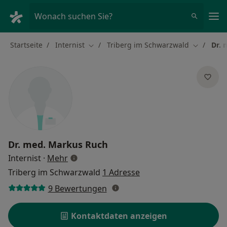
Ha
Wonach suchen Sie?
Startseite
Internist
Triberg im Schwarzwald
Dr. 
Stadt ändern
Stadt änd
Dr. med.
Markus Ruch
über Spezialisierungen
Internist
·
Mehr
Triberg im Schwarzwald
1 Adresse
9 Bewertungen
Kontaktdaten anzeigen