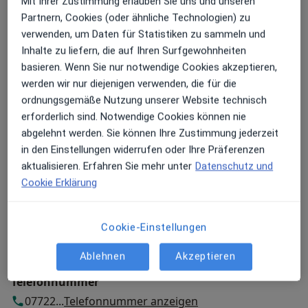
Mit Ihrer Zustimmung erlauben Sie uns und unseren
Partnern, Cookies (oder ähnliche Technologien) zu
Praxis Dr.med. Markus Ruch Facharzt für
verwenden, um Daten für Statistiken zu sammeln und
Innere Medizin
Inhalte zu liefern, die auf Ihren Surfgewohnheiten
Hauptstr. 61,
78098
Triberg im Schwarzwald
basieren. Wenn Sie nur notwendige Cookies akzeptieren,
werden wir nur diejenigen verwenden, die für die
ordnungsgemäße Nutzung unserer Website technisch
Zu Google Maps
öffnet in einer neuen Registe
erforderlich sind. Notwendige Cookies können nie
abgelehnt werden. Sie können Ihre Zustimmung jederzeit
Verfügbarkeit
Dr. med. Markus Ruch bietet an diesem Standort
in den Einstellungen widerrufen oder Ihre Präferenzen
über Jameda keine Online-Terminbuchung an
aktualisieren. Erfahren Sie mehr unter
Datenschutz und
Cookie Erklärung
Zahlungsmodalitäten (private Besuche)
Cookie-Einstellungen
Akzeptierte Versicherungen
Details
Ablehnen
Akzeptieren
Telefonnummer
07722...
Telefonnummer anzeigen