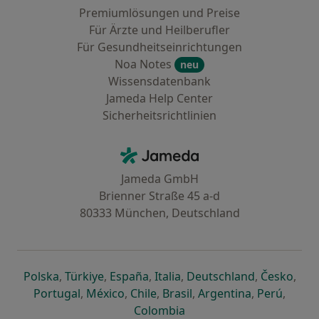
Premiumlösungen und Preise
Für Ärzte und Heilberufler
Für Gesundheitseinrichtungen
Noa Notes
neu
Wissensdatenbank
Jameda Help Center
Sicherheitsrichtlinien
Kontakt
Jameda - Startseite
Jameda GmbH
Brienner Straße 45 a-d
80333 München, Deutschland
öffnet in einer neuen Registerkarte
öffnet in einer neuen Registerkarte
öffnet in einer neuen Registerk
öffnet in einer neuen Reg
öffnet in ei
öffn
Polska
,
Türkiye
,
España
,
Italia
,
Deutschland
,
Česko
,
öffnet in einer neuen Registerkarte
öffnet in einer neuen Registerkarte
öffnet in einer neuen Register
öffnet in einer neuen R
öffnet in ei
öffnet
Portugal
,
México
,
Chile
,
Brasil
,
Argentina
,
Perú
,
öffnet in einer neuen Re
Colombia