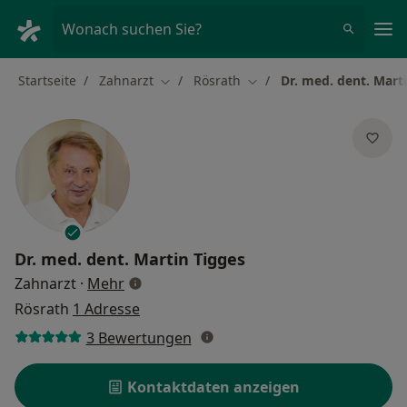
Ha
Wonach suchen Sie?
Startseite
Zahnarzt
Rösrath
Dr. med. dent. Mart
Stadt ändern
Stadt ändern
Dr. med. dent.
Martin Tigges
über Spezialisierungen
Zahnarzt
·
Mehr
Rösrath
1 Adresse
3 Bewertungen
Kontaktdaten anzeigen