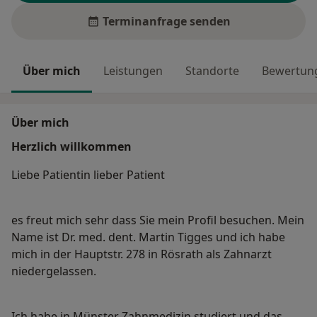
Terminanfrage senden
Über mich
Leistungen
Standorte
Bewertung
Über mich
Herzlich willkommen
Liebe Patientin lieber Patient
es freut mich sehr dass Sie mein Profil besuchen. Mein
Name ist Dr. med. dent. Martin Tigges und ich habe
mich in der Hauptstr. 278 in Rösrath als Zahnarzt
niedergelassen.
Ich habe in Münster Zahnmedizin studiert und das