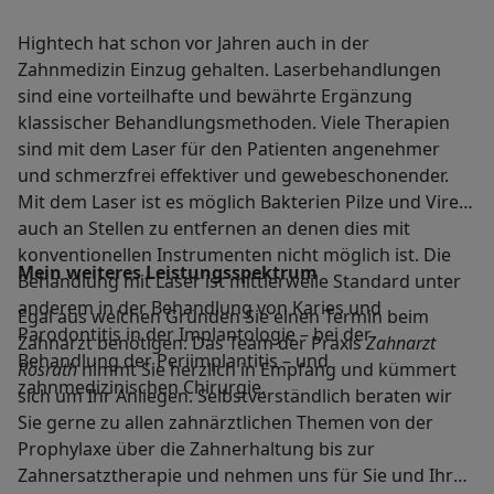
Hightech hat schon vor Jahren auch in der
Zahnmedizin Einzug gehalten. Laserbehandlungen
sind eine vorteilhafte und bewährte Ergänzung
klassischer Behandlungsmethoden. Viele Therapien
sind mit dem Laser für den Patienten angenehmer
und schmerzfrei effektiver und gewebeschonender.
Mit dem Laser ist es möglich Bakterien Pilze und Viren
auch an Stellen zu entfernen an denen dies mit
konventionellen Instrumenten nicht möglich ist. Die
Mein weiteres Leistungs­spektrum
Behandlung mit Laser ist mittlerweile Standard unter
anderem in der Behandlung von Karies und
Egal aus welchen Gründen Sie einen Termin beim
Parodontitis in der Implantologie – bei der
Zahnarzt benötigen: Das Team der Praxis
Zahnarzt
Behandlung der Periimplantitis – und
Rösrath
nimmt Sie herzlich in Empfang und kümmert
zahnmedizinischen Chirurgie.
sich um Ihr Anliegen. Selbstverständlich beraten wir
Sie gerne zu allen zahnärztlichen Themen von der
Prophylaxe über die Zahnerhaltung bis zur
Zahnersatztherapie und nehmen uns für Sie und Ihre