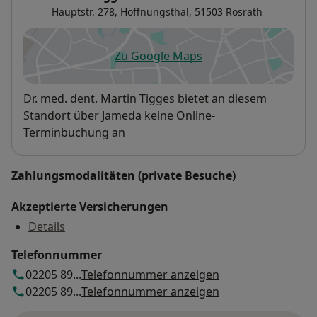
Hauptstr. 278,
Hoffnungsthal
, 51503
Rösrath
Zu Google Maps
öffnet in einer neuen Registe
Verfügbarkeit
Dr. med. dent. Martin Tigges bietet an diesem
Standort über Jameda keine Online-
Terminbuchung an
Zahlungsmodalitäten (private Besuche)
Akzeptierte Versicherungen
Details
Telefonnummer
02205 89...
Telefonnummer anzeigen
02205 89...
Telefonnummer anzeigen