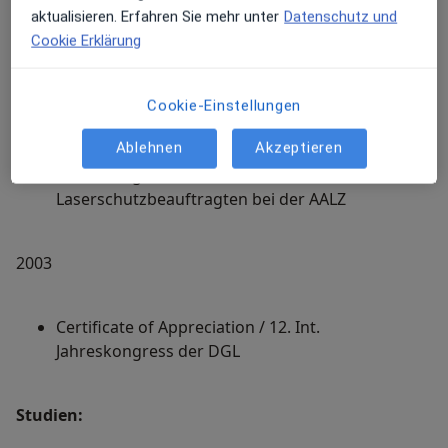
aktualisieren. Erfahren Sie mehr unter
Datenschutz und
Cookie Erklärung
Laser-Zahnheilkunde:
Cookie-Einstellungen
2001
Ablehnen
Akzeptieren
Ausbildungsseminar zum
Laserschutzbeauftragten bei der AALZ
2003
Certificate of Appreciation / 12. Int.
Jahreskongress der DGL
Studien: