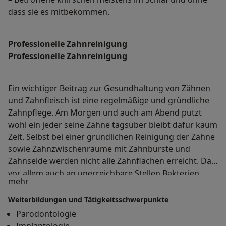
dass sie es mitbekommen.
Professionelle Zahnreinigung
Professionelle Zahnreinigung
Ein wichtiger Beitrag zur Gesundhaltung von Zähnen
und Zahnfleisch ist eine regelmäßige und gründliche
Zahnpflege. Am Morgen und auch am Abend putzt
wohl ein jeder seine Zähne tagsüber bleibt dafür kaum
Zeit. Selbst bei einer gründlichen Reinigung der Zähne
sowie Zahnzwischenräume mit Zahnbürste und
Zahnseide werden nicht alle Zahnflächen erreicht. Da
vor allem auch an unerreichbare Stellen Bakterien
Über mich
mehr
gelangen könne und sich dort auch Zahnbeläge und
Zahnstein bilden können sind Karies und
Weiterbildungen und Tätigkeitsschwerpunkte
Entzündungen des Zahnfleischs in diesen Bereichen
Parodontologie
keine Seltenheit. Die Folge: Parodontitis und