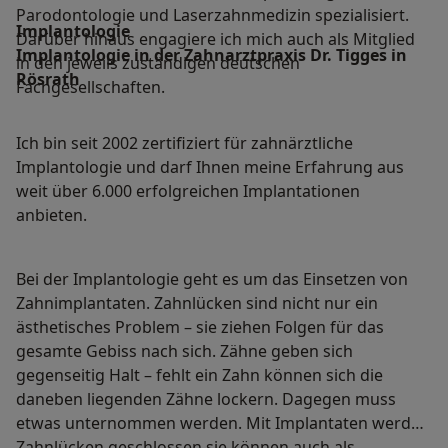
Parodontologie und Laserzahnmedizin spezialisiert.
Implantologie
Darüber hinaus engagiere ich mich auch als Mitglied
Implantologie in der Zahnarztpraxis Dr. Tigges in
in den jeweils zuständigen deutschen
Rösrath
Fachgesellschaften.
Ich bin seit 2002 zertifiziert für zahnärztliche
Implantologie und darf Ihnen meine Erfahrung aus
weit über 6.000 erfolgreichen Implantationen
anbieten.
Bei der Implantologie geht es um das Einsetzen von
Zahnimplantaten. Zahnlücken sind nicht nur ein
ästhetisches Problem – sie ziehen Folgen für das
gesamte Gebiss nach sich. Zähne geben sich
gegenseitig Halt – fehlt ein Zahn können sich die
daneben liegenden Zähne lockern. Dagegen muss
etwas unternommen werden. Mit Implantaten werden
Zahnlücken geschlossen sie können auch als