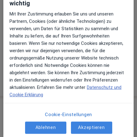
wichtig
Mit Ihrer Zustimmung erlauben Sie uns und unseren
Zahlungsmodalitäten (private Besuche)
Partnern, Cookies (oder ähnliche Technologien) zu
verwenden, um Daten für Statistiken zu sammeln und
Akzeptierte Versicherungen
Inhalte zu liefern, die auf Ihren Surfgewohnheiten
Details
basieren. Wenn Sie nur notwendige Cookies akzeptieren,
Telefonnummer
werden wir nur diejenigen verwenden, die für die
ordnungsgemäße Nutzung unserer Website technisch
0261...
Telefonnummer anzeigen
erforderlich sind. Notwendige Cookies können nie
0261 88...
Telefonnummer anzeigen
abgelehnt werden. Sie können Ihre Zustimmung jederzeit
in den Einstellungen widerrufen oder Ihre Präferenzen
Mehr Details anzeigen
über die Adresse
aktualisieren. Erfahren Sie mehr unter
Datenschutz und
Cookie Erklärung
Erfahrungen
Cookie-Einstellungen
Bewerten
Ablehnen
Akzeptieren