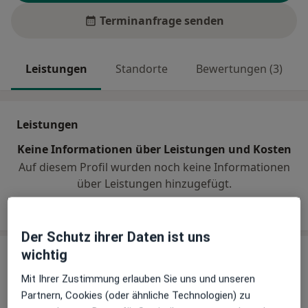
Terminanfrage senden
Leistungen
Standorte
Bewertungen (3)
Leistungen
Keine Informationen über Leistungen und Kosten
Auf diesem Profil wurden noch keine Informationen
über Leistungen hinzugefügt.
Der Schutz ihrer Daten ist uns
Praxis
wichtig
Mit Ihrer Zustimmung erlauben Sie uns und unseren
Praxis Dr.med.dent. Martina Collet
Partnern, Cookies (oder ähnliche Technologien) zu
Zahnärztin