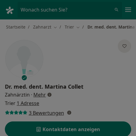
Ha
Wonach suchen Sie?
Startseite
Zahnarzt
Trier
Dr. med. dent. Martina 
Stadt ändern
Stadt ändern
Dr. med. dent.
Martina Collet
über Spezialisierungen
Zahnärztin
·
Mehr
Trier
1 Adresse
3 Bewertungen
Kontaktdaten anzeigen