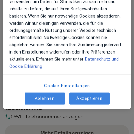
verwenden, um Daten für Statistiken zu sammeln und
Kyllstr. 1 a,
Ehrang
, 54293
Trier
Inhalte zu liefern, die auf Ihren Surfgewohnheiten
basieren. Wenn Sie nur notwendige Cookies akzeptieren,
werden wir nur diejenigen verwenden, die für die
Zu Google Maps
öffnet in einer neuen Registe
ordnungsgemäße Nutzung unserer Website technisch
erforderlich sind. Notwendige Cookies können nie
Verfügbarkeit
Dr. med. dent. Martina Collet bietet an diesem
abgelehnt werden. Sie können Ihre Zustimmung jederzeit
Standort über Jameda keine Online-
in den Einstellungen widerrufen oder Ihre Präferenzen
Terminbuchung an
aktualisieren. Erfahren Sie mehr unter
Datenschutz und
Cookie Erklärung
Zahlungsmodalitäten (private Besuche)
Cookie-Einstellungen
Akzeptierte Versicherungen
Details
Ablehnen
Akzeptieren
Telefonnummer
0651...
Telefonnummer anzeigen
Mehr Details anzeigen