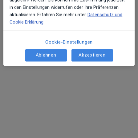
Susanne Schmitt
in den Einstellungen widerrufen oder Ihre Präferenzen
·
Mehr
Masseurin, Heilpraktikerin
aktualisieren. Erfahren Sie mehr unter
Datenschutz und
Zum Turm 7, Spiesen-Elversberg
•
Zu Google Maps
Cookie Erklärung
Praxis Susanne Schmitt Heilpraktikerin
Dieser Arzt bzw. diese Ärztin bietet keine Online-Terminbuchung an diesem Standort an.
Cookie-Einstellungen
Terminanfrage senden
Ablehnen
Akzeptieren
Dieter Euschen
Masseur, Physiotherapeut