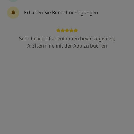
Gerd Jungmann jun.
Erhalten Sie Benachrichtigungen
·
Mehr
Masseur, Heilpraktiker
3 Bewertungen
Sehr beliebt: Patient:innen bevorzugen es,
Zu Google
Saarbrücker Str. 211, Saarbrücken
•
Arzttermine mit der App zu buchen
Maps
Praxis Gerd Jungmann jun. Heilpraktiker
Dieser Arzt bzw. diese Ärztin bietet keine Online-Terminbuchung an diesem Standort an.
Terminanfrage senden