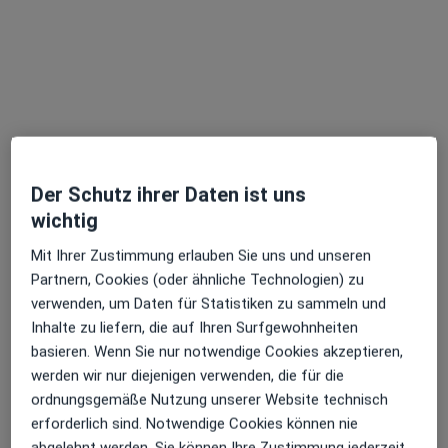
Thomas Reber
Masseur
2 Bewertungen
Schorrenburgstr. 6, Sankt Ingbert
•
Zu Google Maps
Thomas Reber Massage-Praxis
Dieser Arzt bzw. diese Ärztin bietet keine Online-Terminbuchung an diesem Standort an.
Der Schutz ihrer Daten ist uns
wichtig
Terminanfrage senden
Mit Ihrer Zustimmung erlauben Sie uns und unseren
Partnern, Cookies (oder ähnliche Technologien) zu
verwenden, um Daten für Statistiken zu sammeln und
Inhalte zu liefern, die auf Ihren Surfgewohnheiten
basieren. Wenn Sie nur notwendige Cookies akzeptieren,
werden wir nur diejenigen verwenden, die für die
ordnungsgemäße Nutzung unserer Website technisch
erforderlich sind. Notwendige Cookies können nie
abgelehnt werden. Sie können Ihre Zustimmung jederzeit