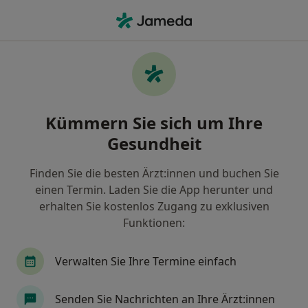
Ha
Masseur • Merchweiler, Saarland
Filter & Sortierung
Zu Google Maps
Masseur in Merchweiler: Termin buchen
Kümmern Sie sich um Ihre
mit jameda
Gesundheit
Finden Sie Masseure in Merchweiler und buchen Sie
online ohne zusätzliche Kosten.
Finden Sie die besten Ärzt:innen und buchen Sie
Wie wir die Suchergebnisse sortieren
einen Termin. Laden Sie die App herunter und
erhalten Sie kostenlos Zugang zu exklusiven
Funktionen:
Verwalten Sie Ihre Termine einfach
Senden Sie Nachrichten an Ihre Ärzt:innen