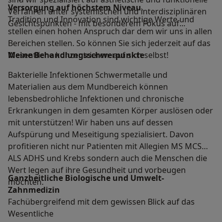
Versorgung auf höchstem Niveau
.
Verfahren unter systemischen und interdisziplinären
Tradition und Innovation sind wichtige Werte und
Gesichtspunkten - mit besonderem Fokus auf...
stellen einen hohen Anspruch dar dem wir uns in allen
Bereichen stellen. So können Sie sich jederzeit auf das
Wesentliche konzentrieren: auf sich selbst!
Meine Behandlungs­schwerpunkte
Bakterielle Infektionen Schwermetalle und
Materialien aus dem Mundbereich können
lebensbedrohliche Infektionen und chronische
Erkrankungen in dem gesamten Körper auslösen oder
mit unterstützen! Wir haben uns auf dessen
Aufspürung und Meseitigung spezialisiert. Davon
profitieren nicht nur Patienten mit Allegien MS MCS
ALS ADHS und Krebs sondern auch die Menschen die
Wert legen auf ihre Gesundheit und vorbeugen
Ganzheitliche Biologische und Umwelt-
möchten.
Zahnmedizin
Fachübergreifend mit dem gewissen Blick auf das
Wesentliche