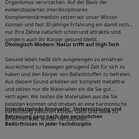
Organismus verursachen. Auf der Basis der
evidenzbasierten interdisziplinären
Komplementärmedizin setzen wir unser Wissen
Können und fast 30-jährige Erfahrung ein damit nicht
nur Ihre Zähne natürlich schön und attraktiv sind
sondern auch Ihr Körper gesund bleibt.
Ökologisch-Modern: Natur trifft auf High-Tech
Gesund leben heißt sich ausgewogen zu ernähren
ausreichend zu bewegen genügend Zeit für sich zu
haben und den Körper von Ballaststoffen zu befreien.
Aus diesem Grund arbeiten wir komplett metallfrei
und setzen nur die Materialien ein die Sie gut
vertragen. Wir testen die Materialien aus die Sie
belasten könnten und streben an eine harmonische
Interdisziplinär-Innovativ: Unterstützung und
Verbindung zwischen Körper Geist und Seele zu
Betreuung ganz nach den persönlichen
erreichen bzw. wieder herzustellen..
Bedürfnissen in jeder Fachdisziplin