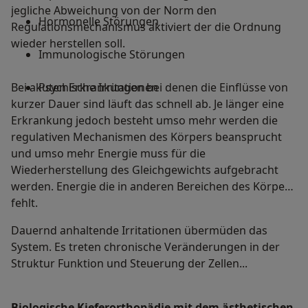
jegliche Abweichung von der Norm den
Hormonelle Störungen
Regulationsmechanismus aktiviert der die Ordnung
wieder herstellen soll.
Immunologische Störungen
Bei akuten Erkrankungen bei denen die Einflüsse von
Psychische Irritationen
kurzer Dauer sind läuft das schnell ab. Je länger eine
Erkrankung jedoch besteht umso mehr werden die
regulativen Mechanismen des Körpers beansprucht
und umso mehr Energie muss für die
Wiederherstellung des Gleichgewichts aufgebracht
werden. Energie die in anderen Bereichen des Körpers
fehlt.
Dauernd anhaltende Irritationen übermüden das
System. Es treten chronische Veränderungen in der
Struktur Funktion und Steuerung der Zellen...
Biologische Kieferorthopädie mit dem ästhetischen