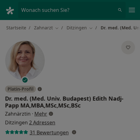
Ha
Wonach suchen Sie?
Startseite
Zahnarzt
Ditzingen
Dr. med. (Med. Un
Stadt ändern
Stadt ändern
Platin-Profil
Dr. med.
(Med. Univ. Budapest) Edith Nadj-
Papp MA,MBA,MSc,MSc,BSc
über Spezialisierungen
Zahnärztin
·
Mehr
Ditzingen
2 Adressen
31 Bewertungen