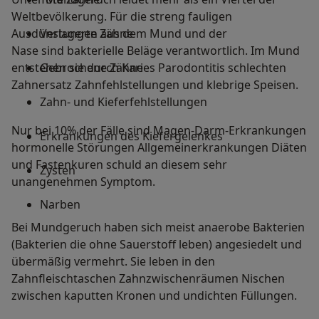
Weltbevölkerung. Für die streng fauligen
Ausdünstungen aus dem Mund und der
Verlagerte Zähne
Nase sind bakterielle Beläge verantwortlich. Im Mund
entstehen sie durch Karies Parodontitis schlechten
Gebrochene Zähne
Zahnersatz Zahnfehlstellungen und klebrige Speisen.
Zahn- und Kieferfehlstellungen
Nur bei 10% der Fälle sind Magen-Darm-Erkrankungen
Erkrankungen des Kiefergelenkes
hormonelle Störungen Allgemeinerkrankungen Diäten
und Fastenkuren schuld an diesem sehr
Zysten
unangenehmen Symptom.
Narben
Bei Mundgeruch haben sich meist anaerobe Bakterien
(Bakterien die ohne Sauerstoff leben) angesiedelt und
übermäßig vermehrt. Sie leben in den
Zahnfleischtaschen Zahnzwischenräumen Nischen
zwischen kaputten Kronen und undichten Füllungen.