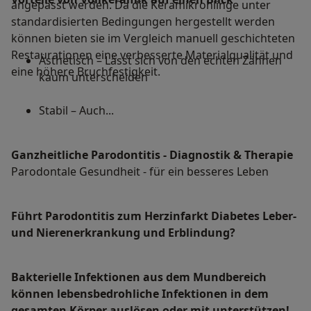
angepasst werden. Da die Keramikrohlinge unter
standardisierten Bedingungen hergestellt werden
können bieten sie im Vergleich manuell geschichteten
Restaurationen eine verbesserte Materialqualität und
Ästhetisch – Lässt sich von den echten Zähnen
eine höhere Bruchfestigkeit.
kaum unterscheiden
Stabil – Auch...
Ganzheitliche Parodontitis - Diagnostik & Therapie
Parodontale Gesundheit - für ein besseres Leben
Führt Parodontitis zum Herzinfarkt Diabetes Leber-
und Nierenerkrankung und Erblindung?
Bakterielle Infektionen aus dem Mundbereich
können lebensbedrohliche Infektionen in dem
gesamten Körper auslösen oder mit unterstützen!