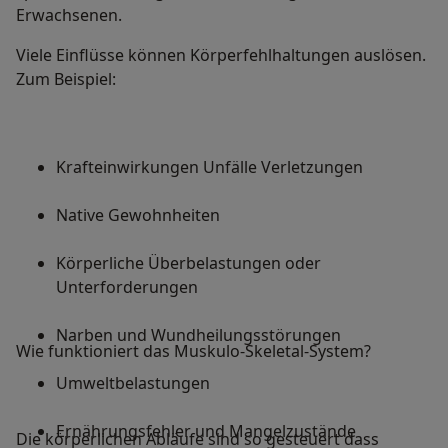
Erwachsenen.
Viele Einflüsse können Körperfehlhaltungen auslösen.
Zum Beispiel:
Krafteinwirkungen Unfälle Verletzungen
Native Gewohnheiten
Körperliche Überbelastungen oder
Unterforderungen
Narben und Wundheilungsstörungen
Wie funktioniert das Muskulo-Skeletal-System?
Umweltbelastungen
Ernährungsfehler und Mangelzustände
Die körperlichen Abläufe sind so gesteuert dass