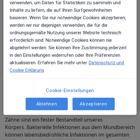
verwenden, um Daten für Statistiken zu sammeln und
Inhalte zu liefern, die auf Ihren Surfgewohnheiten
basieren. Wenn Sie nur notwendige Cookies akzeptieren,
Kraniofaziale Orthopädie
werden wir nur diejenigen verwenden, die für die
ordnungsgemäße Nutzung unserer Website technisch
Orthomokelulare Therpie
erforderlich sind. Notwendige Cookies können nie
abgelehnt werden. Sie können Ihre Zustimmung jederzeit
in den Einstellungen widerrufen oder Ihre Präferenzen
QM & TQM Assesor & Coach
aktualisieren. Erfahren Sie mehr unter
Datenschutz und
Cookie Erklärung
Warum zu mir?
Cookie-Einstellungen
Kompetenz-Excellence: Mit Liebe zum
Detail als Grundlage für die Zahngesundheit
Ablehnen
Akzeptieren
Zähne sind ein fester Bestandteil unseres
Körpers. Bakterielle Infektionen aus dem Mundbereich
können lebensbedrohliche Infektionen im gesamten