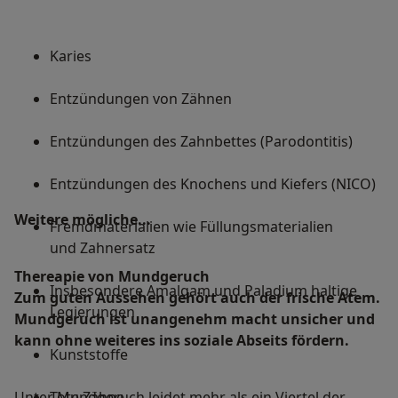
Karies
Entzündungen von Zähnen
Entzündungen des Zahnbettes (Parodontitis)
Entzündungen des Knochens und Kiefers (NICO)
Weitere mögliche...
Fremdmaterialien wie Füllungsmaterialien
und Zahnersatz
Thereapie von Mundgeruch
Insbesondere Amalgam und Paladium haltige
Zum guten Aussehen gehört auch der frische Atem.
Legierungen
Mundgeruch ist unangenehm macht unsicher und
kann ohne weiteres ins soziale Abseits fördern.
Kunststoffe
Unter Mundgeruch leidet mehr als ein Viertel der
Tote Zähne