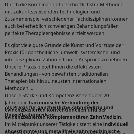
Durch die Kombination fortschrittlichster Methoden
mit zukunftsweisenden Technologien und
Zusammenspiel verschiedener Fachdisziplinen können
auch bei erheblich schwierigen Behandlungsfällen
perfekte Therapieergebnisse erzielt werden.
Es gibt viele gute Gründe die Kunst und Vorzüge der
Praxis für ganzheitliche- umwelt- systemische- und
interdisziplinäre Zahnmedizin in Anspruch zu nehmen.
Unsere Praxis bietet Ihnen die effektivsten
Behandlungen - von bewährten traditionellen
Therapien bis hin zu neusten internationalen
Methoden.
Unsere Stärke und Kompetenz ist seit über 20
Jahren die
harmonische Verbindung der
Als Praxis für ganzheitliche Zahnmedizin und
evidenzbasierten konventionellen und der
Umweltzahnmedizin
evidenzbasierten komplementären ZahnMedizin
.
Im Mittelpunkt unserer Tätigkeit steht eine
individuell
abgestimmte und metallfreie zahnmedizinische
sind wir spezialisiert auf ästhetische und funktionelle