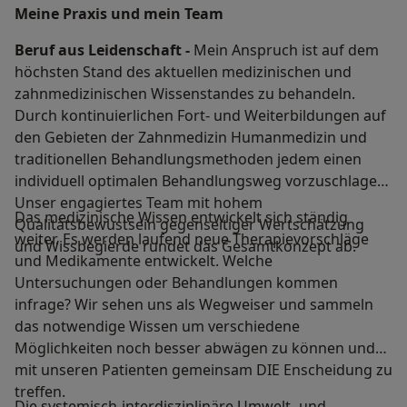
Meine Praxis und mein Team
Beruf aus Leidenschaft -
Mein Anspruch ist auf dem
höchsten Stand des aktuellen medizinischen und
zahnmedizinischen Wissenstandes zu behandeln.
Durch kontinuierlichen Fort- und Weiterbildungen auf
den Gebieten der Zahnmedizin Humanmedizin und
traditionellen Behandlungsmethoden jedem einen
individuell optimalen Behandlungsweg vorzuschlagen.
Unser engagiertes Team mit hohem
Das medizinische Wissen entwickelt sich ständig
Qualitätsbewustsein gegenseitiger Wertschätzung
weiter. Es werden laufend neue Therapievorschläge
und Wissbegierde rundet das Gesamtkonzept ab.
und Medikamente entwickelt. Welche
Untersuchungen oder Behandlungen kommen
infrage? Wir sehen uns als Wegweiser und sammeln
das notwendige Wissen um verschiedene
Möglichkeiten noch besser abwägen zu können und
mit unseren Patienten gemeinsam DIE Enscheidung zu
treffen.
Die systemisch-interdisziplinäre Umwelt- und