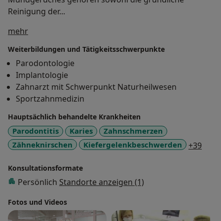
Reinigung der...
Über mich
mehr
Weiterbildungen und Tätigkeitsschwerpunkte
Parodontologie
Implantologie
Zahnarzt mit Schwerpunkt Naturheilwesen
Sportzahnmedizin
Hauptsächlich behandelte Krankheiten
Parodontitis
Karies
Zahnschmerzen
a11y
Zähneknirschen
Kiefergelenkbeschwerden
+39
Konsultationsformate
Persönlich
Standorte anzeigen (1)
Fotos und Videos