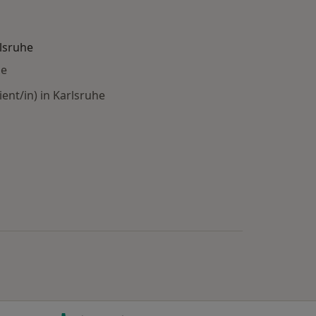
lsruhe
he
nt/in) in Karlsruhe
: Städte in der Nähe von Karlsruhe