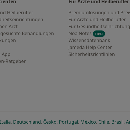
tienten
Für Ärzte und Heilberufler
nd Heilberufler
Premiumlösungen und Prei
heitseinrichtungen
Für Ärzte und Heilberufler
nen Arzt
Für Gesundheitseinrichtun
 gesuchte Behandlungen
Noa Notes
neu
nkungen
Wissensdatenbank
Jameda Help Center
 App
Sicherheitsrichtlinien
en-Ratgeber
euen Registerkarte
 einer neuen Registerkarte
ffnet in einer neuen Registerkarte
öffnet in einer neuen Registerkarte
öffnet in einer neuen Registerkarte
öffnet in einer neuen Registerkar
öffnet in einer neuen R
öffnet in einer
öffnet in
öff
Italia
,
Deutschland
,
Česko
,
Portugal
,
México
,
Chile
,
Brasil
,
A