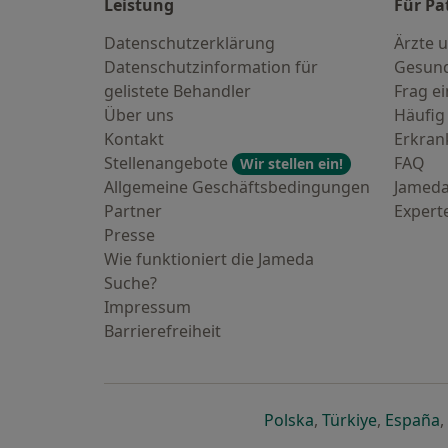
Leistung
Für Pa
Datenschutzerklärung
Ärzte u
Datenschutzinformation für
Gesund
gelistete Behandler
Frag ei
Über uns
Häufig
Kontakt
Erkra
Stellenangebote
FAQ
Wir stellen ein!
Allgemeine Geschäftsbedingungen
Jameda
Partner
Expert
Presse
Wie funktioniert die Jameda
Suche?
Impressum
Barrierefreiheit
öffnet in einer n
öffnet in
ö
Polska
,
Türkiye
,
España
,