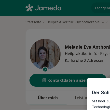
Fachgebi
Startseite
Heilpraktiker für Psychotherapie
Stad
Melanie Eva Anthon
Heilpraktikerin für Psy
Karlsruhe
2 Adressen
Kontaktdaten anzeigen
Der Schu
Über mich
Leistungen
Mit Ihrer 
Technologi