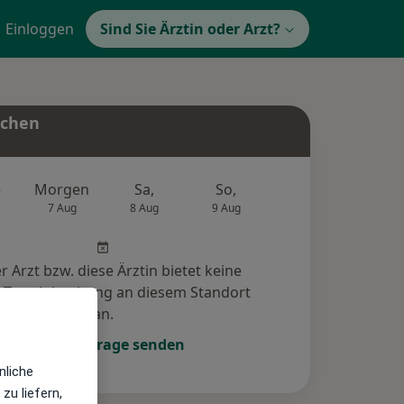
Einloggen
Sind Sie Ärztin oder Arzt?
uchen
e
Morgen
Sa,
So,
Mo,
Di,
7 Aug
8 Aug
9 Aug
10 Aug
11 Au
r Arzt bzw. diese Ärztin bietet keine
e-Terminbuchung an diesem Standort
an.
Terminanfrage senden
nliche
zu liefern,