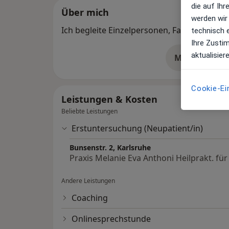
die auf Ih
Über mich
werden wir
Ich begleite Einzelpersonen, Familien und P
technisch 
Ihre Zusti
aktualisier
Mehr Details
üb
Cookie-Ei
Leistungen & Kosten
Beliebte Leistungen
Erstuntersuchung (Neupatient/in)
Bunsenstr. 2, Karlsruhe
Praxis Melanie Eva Anthoni Heilprakt. fü
Andere Leistungen
Coaching
Onlinesprechstunde