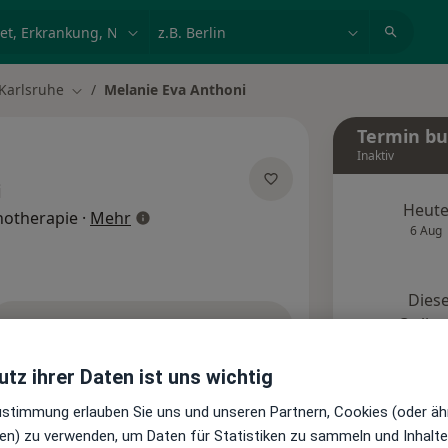
et, Erkrankung, Name
z.B. Berlin
Karlsruhe
Melanie Eva Anthoni
t ändern
Stadt ändern
Termin b
Inaktiv
i
Heut
über Spezialisierungen
chotherapie
·
Mehr
6 Aug
Diese
Onlin
Terminanfrage senden
tz ihrer Daten ist uns wichtig
Standorte
Bewertungen
Zustimmung erlauben Sie uns und unseren Partnern, Cookies (oder äh
en) zu verwenden, um Daten für Statistiken zu sammeln und Inhalte 