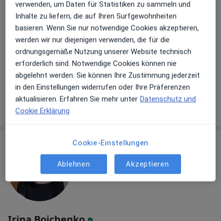
verwenden, um Daten für Statistiken zu sammeln und
Inhalte zu liefern, die auf Ihren Surfgewohnheiten
basieren. Wenn Sie nur notwendige Cookies akzeptieren,
Dr. med. Therese Höflich
werden wir nur diejenigen verwenden, die für die
Psychiaterin
ordnungsgemäße Nutzung unserer Website technisch
55 Bewertungen
erforderlich sind. Notwendige Cookies können nie
abgelehnt werden. Sie können Ihre Zustimmung jederzeit
Dieser Arzt bzw. diese Ärztin bietet keine Online-Terminbuchung an diesem Standort an.
in den Einstellungen widerrufen oder Ihre Präferenzen
aktualisieren. Erfahren Sie mehr unter
Datenschutz und
Terminanfrage senden
Cookie Erklärung
Cookie-Einstellungen
Ablehnen
Akzeptieren
Irina Boichenko