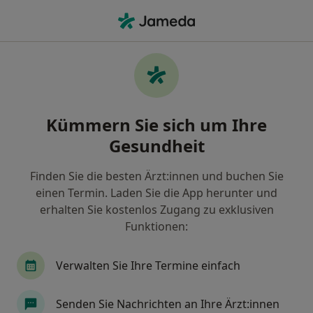
Ha
Burnout • Karlsruhe, Baden-Württemberg
Filter & Sortierung
• 1
Zu Google Map
Burnout, Karlsruhe
Kümmern Sie sich um Ihre
Wie wir die Suchergebnisse sortieren
Gesundheit
Finden Sie die besten Ärzt:innen und buchen Sie
Nach welchem Fachgebiet suchen Sie?
einen Termin. Laden Sie die App herunter und
Heilpraktiker
Heilpraktiker für Psychotherapi
erhalten Sie kostenlos Zugang zu exklusiven
Funktionen:
Verwalten Sie Ihre Termine einfach
Senden Sie Nachrichten an Ihre Ärzt:innen