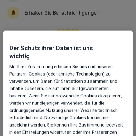
Jochen von Wahlert
Erhalten Sie Benachrichtigungen
Psychosomatiker
Bad Grönenbach
Sehr beliebt: Patient:innen bevorzugen es,
Naturheilpraxis Petra Lehn ,
Arzttermine mit der App zu buchen
Der Schutz ihrer Daten ist uns
Heilpraktikerin
wichtig
Heilpraktiker
Mit Ihrer Zustimmung erlauben Sie uns und unseren
Korntal-Münchingen
Partnern, Cookies (oder ähnliche Technologien) zu
verwenden, um Daten für Statistiken zu sammeln und
Doris Jedkowiak
Inhalte zu liefern, die auf Ihren Surfgewohnheiten
Heilpraktiker
basieren. Wenn Sie nur notwendige Cookies akzeptieren,
Hamburg
werden wir nur diejenigen verwenden, die für die
ordnungsgemäße Nutzung unserer Website technisch
erforderlich sind. Notwendige Cookies können nie
Nicole Kremling
abgelehnt werden. Sie können Ihre Zustimmung jederzeit
in den Einstellungen widerrufen oder Ihre Präferenzen
Heilpraktiker