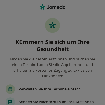
Ha
Wonach suchen Sie?
Startseite
Burnout
Burnout - Finden Sie Ärzt:innen
Kümmern Sie sich um Ihre
und Heilberufler:innen
Gesundheit
Finden Sie die besten Ärzt:innen und buchen Sie
einen Termin. Laden Sie die App herunter und
erhalten Sie kostenlos Zugang zu exklusiven
Infos
Funktionen:
Verwalten Sie Ihre Termine einfach
Expert:innen für Burnout
Senden Sie Nachrichten an Ihre Ärzt:innen