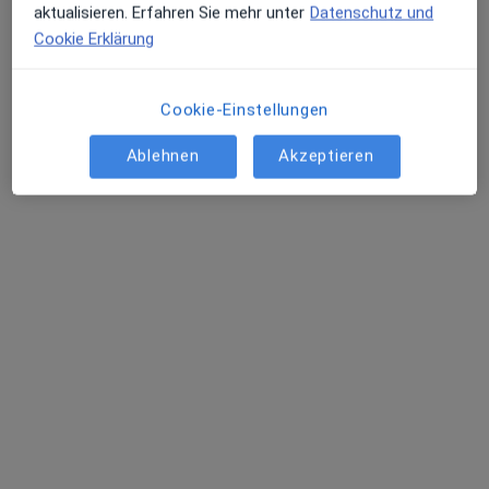
aktualisieren. Erfahren Sie mehr unter
Datenschutz und
Friesenheim
Cookie Erklärung
Stefan Rupp
Cookie-Einstellungen
Allgemeinmediziner
Freiburg
Ablehnen
Akzeptieren
Termin buchen
Marion Winter
Heilpraktiker
Nürnberg
Termin buchen
Welche Fachärzt:innen behandeln Burnout?