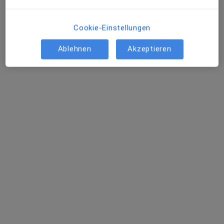
Palmaille 126, Hamburg
•
Zu Google Maps
Praxis Christian von Lindheim Heilpraktiker
Cookie-Einstellungen
Dieser Arzt bzw. diese Ärztin bietet keine Online-Terminbuchung an diesem Standort an.
Ablehnen
Akzeptieren
Terminanfrage senden
Wilfred Palandt
·
Mehr
Heilpraktiker, Osteopath
78 Bewertungen