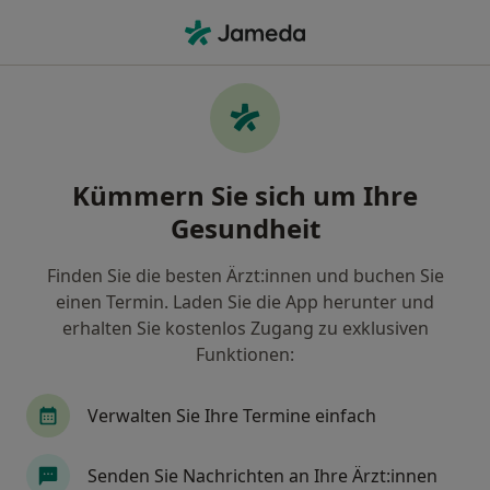
Ha
Burnout • Hamburg, Hamburg
Filter & Sortierung
• 1
Zu Google Map
Burnout, Hamburg
Kümmern Sie sich um Ihre
Wie wir die Suchergebnisse sortieren
Gesundheit
Finden Sie die besten Ärzt:innen und buchen Sie
Nach welchem Fachgebiet suchen Sie?
einen Termin. Laden Sie die App herunter und
Heilpraktiker für Psychotherapie
Heilpraktike
erhalten Sie kostenlos Zugang zu exklusiven
Funktionen:
Verwalten Sie Ihre Termine einfach
Senden Sie Nachrichten an Ihre Ärzt:innen