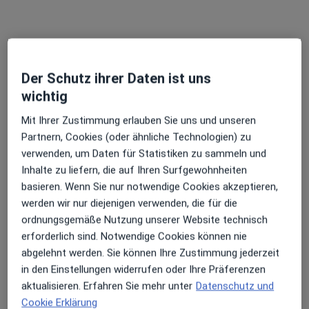
Daimlerstraße 11, Hamburg
•
Zu Google Maps
Praxis Iwona Liberek Heilprakt. für Psychotherapie
Dieser Arzt bzw. diese Ärztin bietet keine Online-Terminbuchung an diesem Standort an.
Der Schutz ihrer Daten ist uns
wichtig
Terminanfrage senden
Mit Ihrer Zustimmung erlauben Sie uns und unseren
Partnern, Cookies (oder ähnliche Technologien) zu
verwenden, um Daten für Statistiken zu sammeln und
Inhalte zu liefern, die auf Ihren Surfgewohnheiten
basieren. Wenn Sie nur notwendige Cookies akzeptieren,
werden wir nur diejenigen verwenden, die für die
ordnungsgemäße Nutzung unserer Website technisch
erforderlich sind. Notwendige Cookies können nie
Christian von Lindheim
abgelehnt werden. Sie können Ihre Zustimmung jederzeit
·
Mehr
in den Einstellungen widerrufen oder Ihre Präferenzen
Heilpraktiker
aktualisieren. Erfahren Sie mehr unter
Datenschutz und
138 Bewertungen
Cookie Erklärung