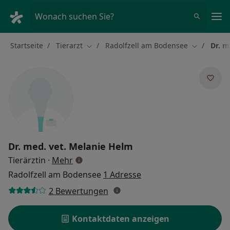
Ha
Wonach suchen Sie?
Startseite
Tierarzt
Radolfzell am Bodensee
Dr. m
Stadt ändern
Stadt ände
Dr. med. vet.
Melanie Helm
über Spezialisierungen
Tierärztin
·
Mehr
Radolfzell am Bodensee
1 Adresse
2 Bewertungen
Kontaktdaten anzeigen