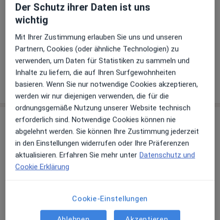
Hinterlegen Sie kostenlos ein Portraitbild, Ihre
Der Schutz ihrer Daten ist uns
Sprechzeiten und Leistungen. Dadurch werden Sie
wichtig
besser gefunden. Lassen Sie sich außerdem bereits
vor Veröffentlichung kostenfrei über neue
Mit Ihrer Zustimmung erlauben Sie uns und unseren
Patienten-Feedbacks per E-Mail informieren.
Partnern, Cookies (oder ähnliche Technologien) zu
verwenden, um Daten für Statistiken zu sammeln und
Inhalte zu liefern, die auf Ihren Surfgewohnheiten
Jetzt als Arzt anmelden
basieren. Wenn Sie nur notwendige Cookies akzeptieren,
werden wir nur diejenigen verwenden, die für die
ordnungsgemäße Nutzung unserer Website technisch
Praxis
erforderlich sind. Notwendige Cookies können nie
abgelehnt werden. Sie können Ihre Zustimmung jederzeit
in den Einstellungen widerrufen oder Ihre Präferenzen
Fachtierarztpraxis für Klein- & Heimtiere S.
aktualisieren. Erfahren Sie mehr unter
Datenschutz und
Böhm & Dr. M. Helm
Cookie Erklärung
Untertorstr. 16,
78315
Radolfzell am Bodensee
Zu Google Maps
Cookie-Einstellungen
öffnet in einer neuen Registe
Ablehnen
Akzeptieren