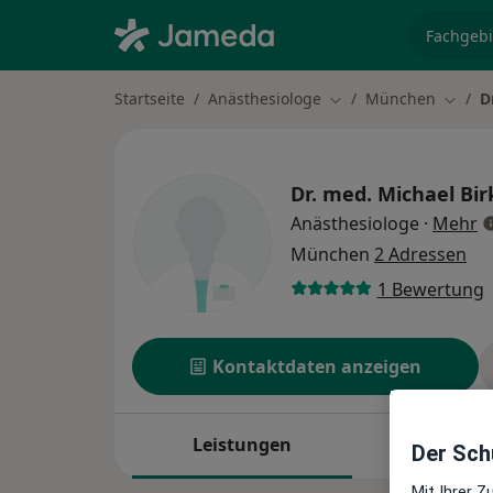
Fachgebi
Startseite
Anästhesiologe
München
D
Stadt ändern
Stadt 
Dr. med.
Michael Bir
ü
Anästhesiologe
·
Mehr
München
2 Adressen
1 Bewertung
Kontaktdaten anzeigen
Leistungen
Standort
Der Schu
Mit Ihrer 