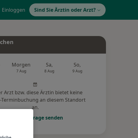
Einloggen
Sind Sie Ärztin oder Arzt?
uchen
e
Morgen
Sa,
So,
Mo,
Di,
7 Aug
8 Aug
9 Aug
10 Aug
11 Au
r Arzt bzw. diese Ärztin bietet keine
e-Terminbuchung an diesem Standort
an.
Terminanfrage senden
nliche