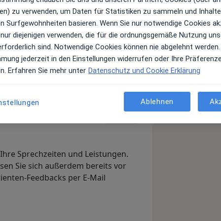
en) zu verwenden, um Daten für Statistiken zu sammeln und Inhalte 
ren Surfgewohnheiten basieren. Wenn Sie nur notwendige Cookies ak
 nur diejenigen verwenden, die für die ordnungsgemäße Nutzung uns
Leistungen und Kosten
erforderlich sind. Notwendige Cookies können nie abgelehnt werden.
e Informationen über Leistungen
mmung jederzeit in den Einstellungen widerrufen oder Ihre Präferenz
ügt.
en. Erfahren Sie mehr unter
Datenschutz und Cookie Erklärung
Ablehnen
Ak
nstellungen
Arzt-Info
, Ihre Sprechzeiten und Leistungen.
en Sie sich außerdem bereits vor
tienten-Feedbacks per E-Mail