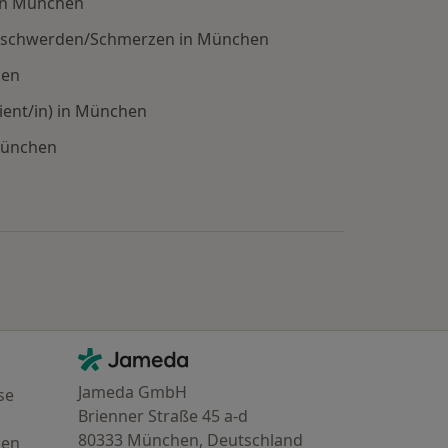
in München
eschwerden/Schmerzen in München
hen
ient/in) in München
München
e: Städte in der Nähe von München
Kontakt
Jameda - Startseite
Jameda GmbH
se
Brienner Straße 45 a-d
80333 München, Deutschland
gen