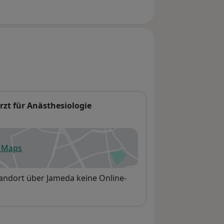
rzt für Anästhesiologie
e Maps
fnet in einer neuen Registerkarte
tandort über Jameda keine Online-