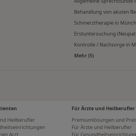
Allgemeine Sprechstunde 
Behandlung von akuten B
Schmerztherapie in Münc
Erstuntersuchung (Neupat
Kontrolle / Nachsorge in 
Mehr (5)
en
Mehr in der Kategori
tienten
Für Ärzte und Heilberufler
nd Heilberufler
Premiumlösungen und Prei
heitseinrichtungen
Für Ärzte und Heilberufler
nen Arzt
Für Gesundheitseinrichtun