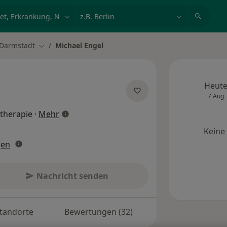
et, Erkrankung, Name
z.B. Berlin
Darmstadt
Michael Engel
t ändern
Stadt ändern
Heut
7 Aug
über Spezialisierungen
otherapie
·
Mehr
Keine
gen
Nachricht senden
tandorte
Bewertungen (32)