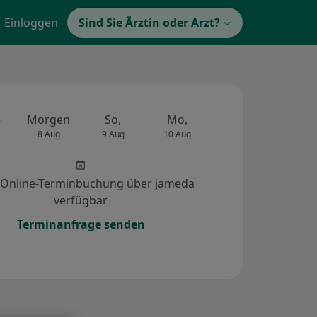
Einloggen
Sind Sie Ärztin oder Arzt?
e
Morgen
So,
Mo,
Di,
Mi,
8 Aug
9 Aug
10 Aug
11 Aug
12 Au
 Online-Terminbuchung über jameda
verfügbar
Terminanfrage senden