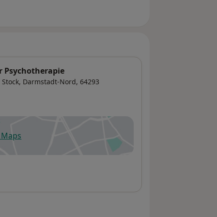
ür Psychotherapie
 Stock,
Darmstadt-Nord
, 64293
e Maps
fnet in einer neuen Registerkarte