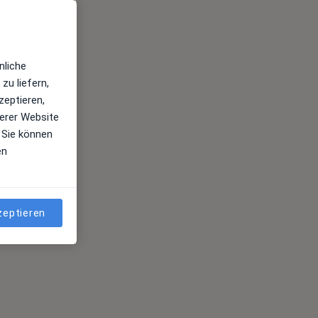
nliche
zu liefern,
zeptieren,
erer Website
 Sie können
en
zeptieren