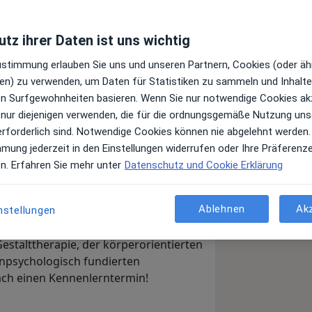
tz ihrer Daten ist uns wichtig
Top 20
Zustimmung erlauben Sie uns und unseren Partnern, Cookies (oder äh
Juni 2022
en) zu verwenden, um Daten für Statistiken zu sammeln und Inhalte 
ren Surfgewohnheiten basieren. Wenn Sie nur notwendige Cookies ak
r-Praxis für Psychotherapie in der
 nur diejenigen verwenden, die für die ordnungsgemäße Nutzung uns
erforderlich sind. Notwendige Cookies können nie abgelehnt werden.
mmung jederzeit in den Einstellungen widerrufen oder Ihre Präferenz
aching und Therapie. Ich unterstütze
en. Erfahren Sie mehr unter
Datenschutz und Cookie Erklärung
blemen, Trennung, Verlust, Einsamkeit,
hen Störungen wie Depression, Angst,
ach Ihrem Leben eine neue Richtung
Ablehnen
Ak
nstellungen
.
estalttherapie, der körperorientierten
enpsychologisch fundierten
ach einen Kennenlerntermin!