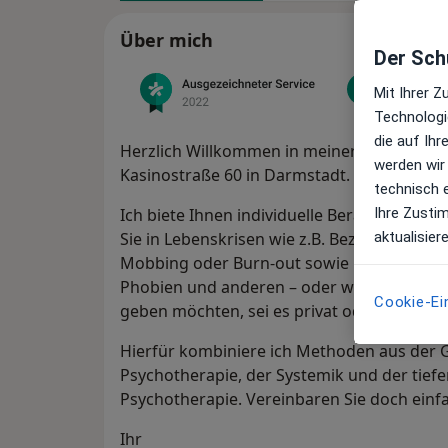
Über mich
Der Schu
Mit Ihrer 
Technologi
die auf Ih
Herzlich Willkommen in meiner Heilpraktike
werden wir
Kasinostraße 60 in Darmstadt.
technisch 
Ihre Zusti
Ich biete Ihnen individuelle Beratung in Co
aktualisier
Sie in Lebenskrisen wie z.B. Beziehungspro
Mobbing oder Burn-out sowie bei psychisc
Phobien und anderen – oder wenn Sie einf
Cookie-Ei
geben möchten, sei es privat oder beruflich
Hierfür kombiniere ich Methoden aus der G
Psychotherapie, der Systemik und der tief
Psychotherapie. Vereinbaren Sie doch einf
Ihr