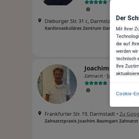
504 Bewertun
Der Schu
Dieburger Str. 31 c, Darmstadt
•
Zu Goo
Kardiovaskuläres Zentrum Darmstadt
Mit Ihrer 
Technologi
die auf Ih
werden wir
technisch 
Ihre Zusti
Joachim Baumga
aktualisier
·
Mehr
Zahnarzt
183 Bewertun
Cookie-Ei
Frankfurter Str. 19, Darmstadt
•
Zu Goog
Zahnarztpraxis Joachim Baumgart Zahnarzt