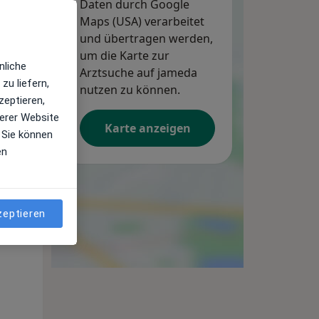
Daten durch Google
Maps (USA) verarbeitet
und übertragen werden,
um die Karte zur
nliche
Arztsuche auf jameda
zu liefern,
nutzen zu können.
zeptieren,
erer Website
Karte anzeigen
 Sie können
en
Mi,
Do,
Fr,
12 Aug
13 Aug
14 Aug
zeptieren