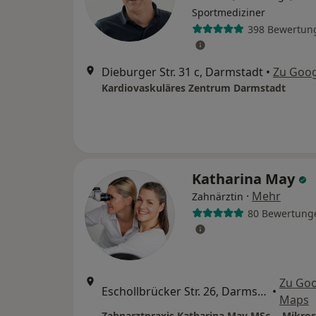
Sportmediziner
398 Bewertun
Dieburger Str. 31 c, Darmstadt
•
Zu Goo
Kardiovaskuläres Zentrum Darmstadt
Katharina May
·
Mehr
Zahnärztin
80 Bewertung
Zu Goo
Eschollbrücker Str. 26, Darmstadt
•
Maps