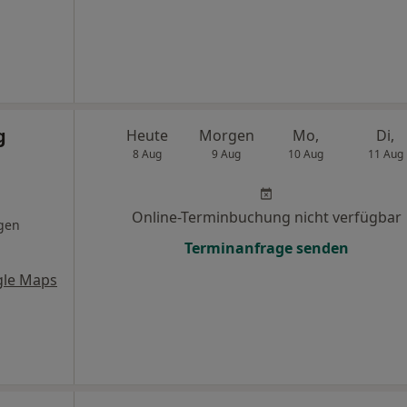
g
Heute
Morgen
Mo,
Di,
8 Aug
9 Aug
10 Aug
11 Aug
Online-Terminbuchung nicht verfügbar
gen
Terminanfrage senden
gle Maps