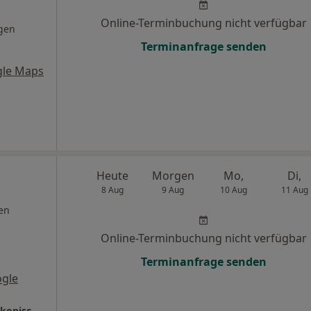
Online-Terminbuchung nicht verfügbar
gen
Terminanfrage senden
gle Maps
Heute
Morgen
Mo,
Di,
8 Aug
9 Aug
10 Aug
11 Aug
en
Online-Terminbuchung nicht verfügbar
Terminanfrage senden
gle
Zahnarztpraxis Katharina May MSc. - Mikroskopische Endodontie mit Gefühl