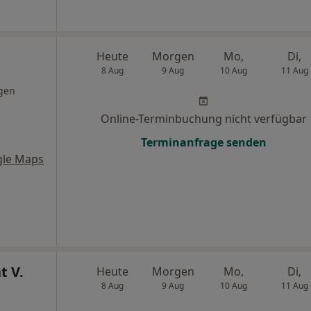
Heute
Morgen
Mo,
Di,
8 Aug
9 Aug
10 Aug
11 Aug
gen
Online-Terminbuchung nicht verfügbar
Terminanfrage senden
gle Maps
t V.
Heute
Morgen
Mo,
Di,
8 Aug
9 Aug
10 Aug
11 Aug