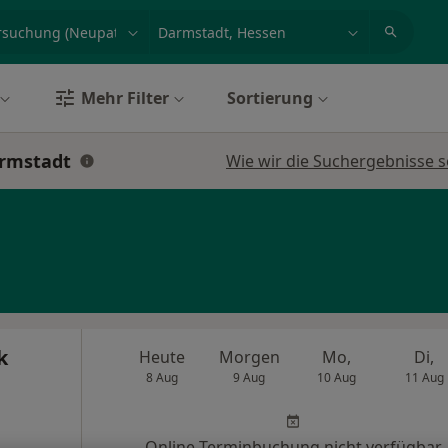
et, Erkrankung, Name
z.B. Berlin
Mehr Filter
Sortierung
armstadt
Wie wir die Suchergebnisse s
k
Heute
Morgen
Mo,
Di,
8 Aug
9 Aug
10 Aug
11 Aug
Online-Terminbuchung nicht verfügbar