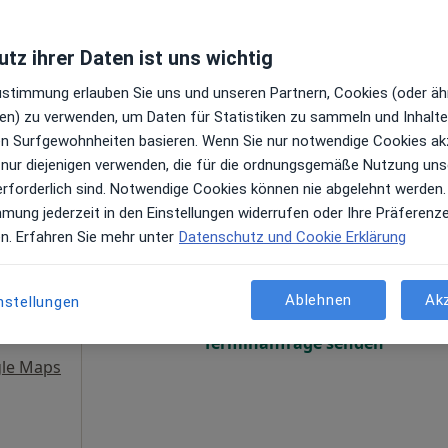
gen
Terminanfrage senden
tz ihrer Daten ist uns wichtig
gle Maps
Zustimmung erlauben Sie uns und unseren Partnern, Cookies (oder äh
en) zu verwenden, um Daten für Statistiken zu sammeln und Inhalte 
ren Surfgewohnheiten basieren. Wenn Sie nur notwendige Cookies ak
 nur diejenigen verwenden, die für die ordnungsgemäße Nutzung uns
erforderlich sind. Notwendige Cookies können nie abgelehnt werden.
mmung jederzeit in den Einstellungen widerrufen oder Ihre Präferenz
rt
Heute
Morgen
Mo,
Di,
en. Erfahren Sie mehr unter
Datenschutz und Cookie Erklärung
8 Aug
9 Aug
10 Aug
11 Aug
gen
Ablehnen
Ak
nstellungen
Online-Terminbuchung nicht verfügbar
Terminanfrage senden
le Maps