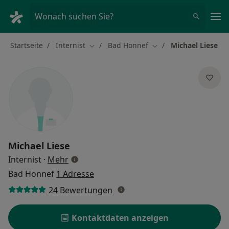
Ha
Wonach suchen Sie?
Startseite
Internist
Bad Honnef
Michael Liese
Stadt ändern
Stadt ändern
Michael Liese
über Spezialisierungen
Internist
·
Mehr
Bad Honnef
1 Adresse
24 Bewertungen
Kontaktdaten anzeigen