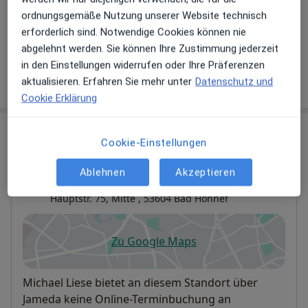
vor Veröffentlichung kostenfrei über neue
ordnungsgemäße Nutzung unserer Website technisch
Patienten-Feedbacks per E-Mail informieren.
erforderlich sind. Notwendige Cookies können nie
abgelehnt werden. Sie können Ihre Zustimmung jederzeit
in den Einstellungen widerrufen oder Ihre Präferenzen
Jetzt als Arzt anmelden
aktualisieren. Erfahren Sie mehr unter
Datenschutz und
Cookie Erklärung
Praxis
Cookie-Einstellungen
Praxis Michael Liese Facharzt für Innere
Ablehnen
Akzeptieren
Medizin und Gastroenterologie
Hauptstr. 75,
Mitte
, 53604
Bad Honnef
Zu Google Maps
öffnet in einer neuen Registe
Verfügbarkeit
Michael Liese bietet an diesem Standort über
Jameda keine Online-Terminbuchung an