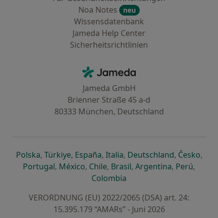
Noa Notes
neu
Wissensdatenbank
Jameda Help Center
Sicherheitsrichtlinien
Kontakt
Jameda - Startseite
Jameda GmbH
Brienner Straße 45 a-d
80333 München, Deutschland
öffnet in einer neuen Registerkarte
öffnet in einer neuen Registerkarte
öffnet in einer neuen Registerk
öffnet in einer neuen Reg
öffnet in ei
öffn
Polska
,
Türkiye
,
España
,
Italia
,
Deutschland
,
Česko
,
öffnet in einer neuen Registerkarte
öffnet in einer neuen Registerkarte
öffnet in einer neuen Register
öffnet in einer neuen R
öffnet in ei
öffnet
Portugal
,
México
,
Chile
,
Brasil
,
Argentina
,
Perú
,
öffnet in einer neuen Re
Colombia
VERORDNUNG (EU) 2022/2065 (DSA) art. 24:
15.395.179 “AMARs” - Juni 2026