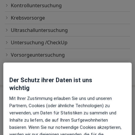
Kontrolluntersuchung
Krebsvorsorge
Ultraschalluntersuchung
Untersuchung /CheckUp
Vorsorgeuntersuchung
Wie funktioniert die Preisbildung?
Der Schutz ihrer Daten ist uns
wichtig
Sind Sie Michael Liese?
Arzt-Info
Mit Ihrer Zustimmung erlauben Sie uns und unseren
Partnern, Cookies (oder ähnliche Technologien) zu
verwenden, um Daten für Statistiken zu sammeln und
Hinterlegen Sie kostenlos ein Portraitbild, Ihre
Inhalte zu liefern, die auf Ihren Surfgewohnheiten
Sprechzeiten und Leistungen. Dadurch werden Sie
basieren. Wenn Sie nur notwendige Cookies akzeptieren,
besser gefunden. Lassen Sie sich außerdem bereits
werden wir nur diejenigen verwenden, die für die