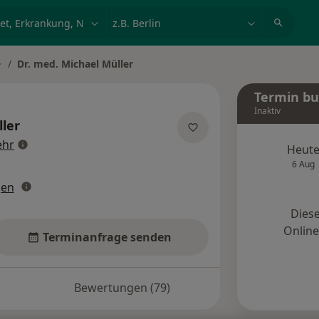
et, Erkrankung, Name
z.B. Berlin
Dr. med. Michael Müller
tadt ändern
Termin b
Inaktiv
ler
über Spezialisierungen
hr
Heut
6 Aug
gen
Diese
Onlin
Terminanfrage senden
Bewertungen (79)