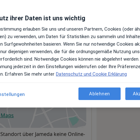
tz ihrer Daten ist uns wichtig
Leistungen und Kosten
Zustimmung erlauben Sie uns und unseren Partnern, Cookies (oder äh
e Informationen über Leistungen
en) zu verwenden, um Daten für Statistiken zu sammeln und Inhalte 
ügt.
ren Surfgewohnheiten basieren. Wenn Sie nur notwendige Cookies ak
 nur diejenigen verwenden, die für die ordnungsgemäße Nutzung uns
erforderlich sind. Notwendige Cookies können nie abgelehnt werden.
mmung jederzeit in den Einstellungen widerrufen oder Ihre Präferenz
en. Erfahren Sie mehr unter
Datenschutz und Cookie Erklärung
ür Allgemeinmedizin
Ablehnen
Ak
nstellungen
benbrunn
, 86179
Augsburg
e Maps
fnet in einer neuen Registerkarte
 Standort über Jameda keine Online-