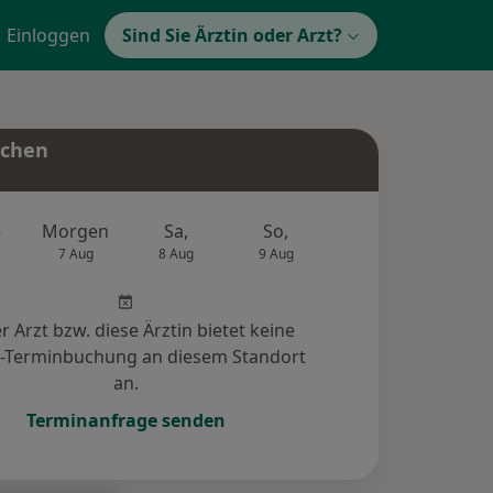
Einloggen
Sind Sie Ärztin oder Arzt?
uchen
e
Morgen
Sa,
So,
Mo,
Di,
7 Aug
8 Aug
9 Aug
10 Aug
11 Au
r Arzt bzw. diese Ärztin bietet keine
e-Terminbuchung an diesem Standort
an.
Terminanfrage senden