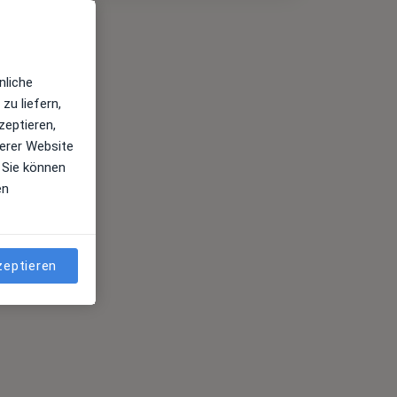
nliche
zu liefern,
zeptieren,
erer Website
 Sie können
en
zeptieren