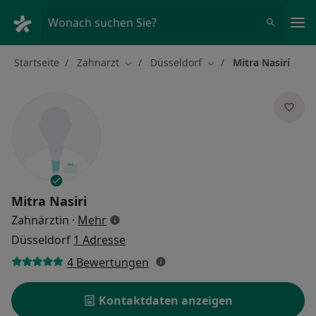
Ha
Wonach suchen Sie?
Startseite
Zahnarzt
Düsseldorf
Mitra Nasiri
Stadt ändern
Stadt ändern
Mitra Nasiri
über Spezialisierungen
Zahnärztin
·
Mehr
Düsseldorf
1 Adresse
4 Bewertungen
Kontaktdaten anzeigen