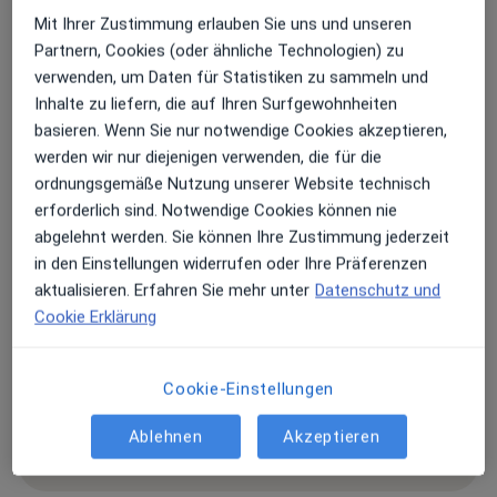
Düsseldorf
Mit Ihrer Zustimmung erlauben Sie uns und unseren
Partnern, Cookies (oder ähnliche Technologien) zu
verwenden, um Daten für Statistiken zu sammeln und
Zu Google Maps
öffnet in einer neuen Registe
Inhalte zu liefern, die auf Ihren Surfgewohnheiten
basieren. Wenn Sie nur notwendige Cookies akzeptieren,
Verfügbarkeit
Mitra Nasiri bietet an diesem Standort über
werden wir nur diejenigen verwenden, die für die
Jameda keine Online-Terminbuchung an
ordnungsgemäße Nutzung unserer Website technisch
erforderlich sind. Notwendige Cookies können nie
abgelehnt werden. Sie können Ihre Zustimmung jederzeit
Zahlungsmodalitäten (private Besuche)
in den Einstellungen widerrufen oder Ihre Präferenzen
aktualisieren. Erfahren Sie mehr unter
Datenschutz und
Akzeptierte Versicherungen
Cookie Erklärung
Details
Telefonnummer
Cookie-Einstellungen
0211 5...
Telefonnummer anzeigen
Ablehnen
Akzeptieren
Mehr Details anzeigen
über die Adresse