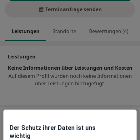
Terminanfrage senden
Leistungen
Standorte
Bewertungen (4)
Leistungen
Keine Informationen über Leistungen und Kosten
Auf diesem Profil wurden noch keine Informationen
über Leistungen hinzugefügt.
Praxis
Der Schutz ihrer Daten ist uns
Praxis Mitra Nasiri Zahnärztin
wichtig
Oberkasseler Str. 102,
Stadtbezirk 4
, 40545