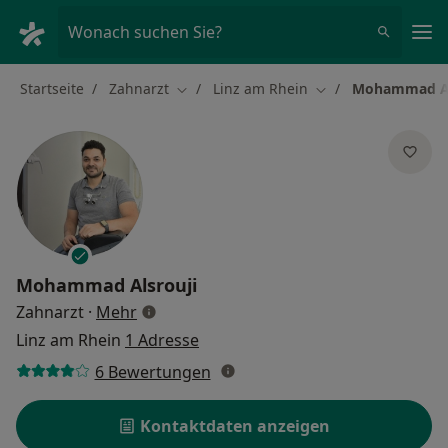
Ha
Wonach suchen Sie?
Startseite
Zahnarzt
Linz am Rhein
Mohammad Al
Stadt ändern
Stadt ändern
Mohammad Alsrouji
über Spezialisierungen
Zahnarzt
·
Mehr
Linz am Rhein
1 Adresse
6 Bewertungen
Kontaktdaten anzeigen