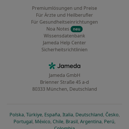
Premiumlösungen und Preise
Für Ärzte und Heilberufler
Für Gesundheitseinrichtungen
Noa Notes
neu
Wissensdatenbank
Jameda Help Center
Sicherheitsrichtlinien
Kontakt
Jameda - Startseite
Jameda GmbH
Brienner Straße 45 a-d
80333 München, Deutschland
öffnet in einer neuen Registerkarte
öffnet in einer neuen Registerkarte
öffnet in einer neuen Registerk
öffnet in einer neuen Reg
öffnet in ei
öffn
Polska
,
Türkiye
,
España
,
Italia
,
Deutschland
,
Česko
,
öffnet in einer neuen Registerkarte
öffnet in einer neuen Registerkarte
öffnet in einer neuen Register
öffnet in einer neuen R
öffnet in ei
öffnet
Portugal
,
México
,
Chile
,
Brasil
,
Argentina
,
Perú
,
öffnet in einer neuen Re
Colombia