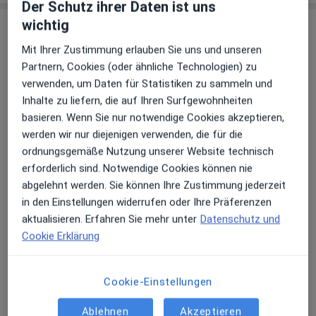
Der Schutz ihrer Daten ist uns
wichtig
Leistungen & Kosten
Mit Ihrer Zustimmung erlauben Sie uns und unseren
Andere Leistungen
Partnern, Cookies (oder ähnliche Technologien) zu
Angstpatient/Zahnarztangst
verwenden, um Daten für Statistiken zu sammeln und
Inhalte zu liefern, die auf Ihren Surfgewohnheiten
Endodontologie
basieren. Wenn Sie nur notwendige Cookies akzeptieren,
werden wir nur diejenigen verwenden, die für die
Füllung
ordnungsgemäße Nutzung unserer Website technisch
Implantologie
erforderlich sind. Notwendige Cookies können nie
abgelehnt werden. Sie können Ihre Zustimmung jederzeit
Keramikfüllung / Keramikinlay (Beratung)
in den Einstellungen widerrufen oder Ihre Präferenzen
aktualisieren. Erfahren Sie mehr unter
Datenschutz und
Professionelle Zahnreinigung (Prophylaxe)
Cookie Erklärung
Prothetische Zahnmedizin
Cookie-Einstellungen
Retainer
Veneers (Beratung)
Ablehnen
Akzeptieren