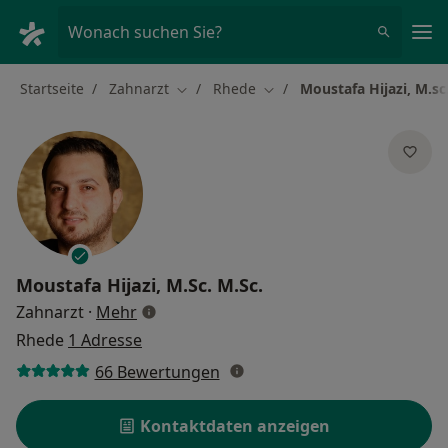
Ha
Wonach suchen Sie?
Startseite
Zahnarzt
Rhede
Moustafa Hijazi, M.sc
Stadt ändern
Stadt ändern
Moustafa Hijazi, M.Sc. M.Sc.
über Spezialisierungen
Zahnarzt
·
Mehr
Rhede
1 Adresse
66 Bewertungen
Kontaktdaten anzeigen