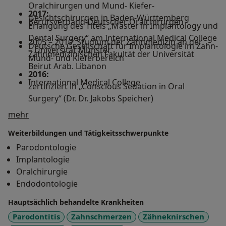
Oralchirurgen und Mund- Kiefer-
2017:
Gesichtschirurgen in Baden-Württemberg
Berufsverband Deutscher Oralchirurgen
Erlangung des Titels „Master in Implantology und
Dental Surgery“ am International Medical College
2005 – 2010: Studium der Zahnmedizin an der
Deutsche Gesellschaft für Implantologie im Zahn-
– Universität Münster
Zahnmedizinischen Fakultät der Universität
Mund- und Kieferbereich
Beirut Arab. Libanon
2016:
International Medical College
zertifiziert in „Conscious Sedation in Oral
Surgery“ (Dr. Dr. Jakobs Speicher)
Über mich
mehr
2015:
Weiterbildungen und Tätigkeitsschwerpunkte
Erlangung des Titels „Fachzahnarzt für
Oralchirurgie“
Parodontologie
Implantologie
2013:
Oralchirurgie
Approbation als Zahnarzt
Endodontologie
Hauptsächlich behandelte Krankheiten
Parodontitis
Zahnschmerzen
Zähneknirschen