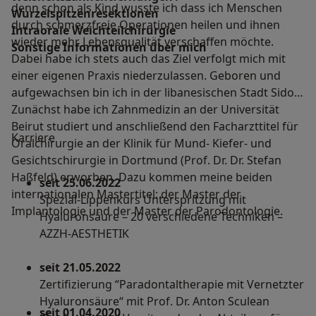
denn schon als Kind wusste ich dass ich Menschen
Wurzelspitzenresektionen
durch schmerzfreie Operationen heilen und ihnen
Intraorale Weichteilchirurgie
wieder mehr Lebensqualität verschaffen möchte.
Sonstige Informationen über mich
Dabei habe ich stets auch das Ziel verfolgt mich mit
einer eigenen Praxis niederzulassen. Geboren und
aufgewachsen bin ich in der libanesischen Stadt Sidon.
Zunächst habe ich Zahnmedizin an der Universität
Beirut studiert und anschließend den Facharzttitel für
Karriere
Oralchirurgie an der Klinik für Mund- Kiefer- und
Gesichtschirurgie in Dortmund (Prof. Dr. Dr. Stefan
Haßfeld) erworben. Dazu kommen meine beiden
seit 25.06.2022
internationalen Mastertitel: der Master der
Spezial-Lippenkurs Unterspritzung mit
Implantologie und der Master der Parodontologie.
Hyaluronsäure – 20 verschiedene Techniken –
AZZH-AESTHETIK
seit 21.05.2022
Zertifizierung “Paradontaltherapie mit Vernetzter
Hyaluronsäure“ mit Prof. Dr. Anton Sculean
seit 01.04.2020