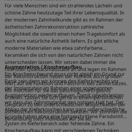
Für viele Menschen sind ein strahlendes Lächeln und
schöne Zähne heutzutage Teil ihrer Lebensqualität. In
der modernen Zahnheilkunde gibt es im Rahmen der
ästhetischen Zahnrekonstruktion zahlreiche
Möglichkeit die sowohl einen hohen Tragekomfort als
auch eine natürliche Ästhetik liefern. Es gibt etliche
moderne Materialien wie etwa zahnfarbene
Keramiken die sich von den natürlichen Zähnen nicht
unterscheiden lassen. Wir setzen dabei immer die
Augmentation / Knochenaufbau
höchsten Qualitätsmaßstäbe an und legen im Rahmen
Ein Knochenschwund muss nicht gleich ein Grund zur
der Rekonstruktion neben der Ästhetik auch großen
Panik sein denn wir können den Kieferknochen vor
Wert auf die Funktion und Passform des Zahnersatzes.
der Implantation im Rahmen einer sogenannten
Wir möchten für Sie das bestmögliche Ergebnis
Augmentation wiederaufbauen. Damit gewährleisten
erzielen. Lassen Sie sich gerne in einem persönlichen
wir dass das Zahnimplantat den nötigen Halt hat. Der
Gespräch zu den unterschiedlichen Möglichkeiten der
Abbau der Kieferknochen kann ganz unterschiedliche
ästhetischen Rekonstruktion beraten. Wir stimmen die
Gründe haben etwa eine fortgeschrittene Parodontitis
Behandlung stets individuell auf Sie ab.
Zysten im Kieferbereich oder fehlende Zähne. Ein
Knochenaufbau kann mit verschiedenen Techniken