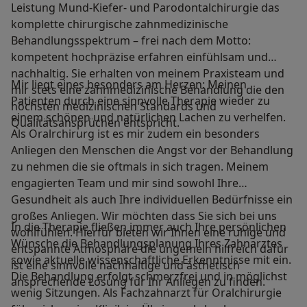
Leistung Mund-Kiefer- und Parodontalchirurgie das
komplette chirurgische zahnmedizinische
Behandlungsspektrum – frei nach dem Motto:
kompetent hochpräzise erfahren einfühlsam und
nachhaltig. Sie erhalten von meinem Praxisteam und
Mir liegt eines besonders am Herzen: Meinen
mir stets eine zahnmedizinische Behandlung die den
Patienten durch eine sinnvolle Therapie wieder zu
höchsten medizinischen Standards und
einem schönen und natürlichen Lachen zu verhelfen.
Qualitätsansprüchen entspricht.
Als Oralrchirurg ist es mir zudem ein besonders
Anliegen den Menschen die Angst vor der Behandlung
zu nehmen die sie oftmals in sich tragen. Meinem
engagierten Team und mir sind sowohl Ihre
Gesundheit als auch Ihre individuellen Bedürfnisse ein
großes Anliegen. Wir möchten dass Sie sich bei uns
In die Therapie fließen immer auch Ihre persönlichen
wohlfühlen. Hierfür bieten wir Ihnen eine ruhige und
Wünsche die Behandlungsplanung Ihres Zahnarztes
entspannte Atmosphäre die ungemein hilfreich dafür
sowie aktuelle wissenschaftliche Erkenntnisse mit ein.
ist eine sinnvolle nachhaltige und ästhetisch
Die Behandlung erfolgt schmerzfrei und in möglichst
ansprechende Lösung für Ihr Anliegen zu finden.
wenig Sitzungen. Als Fachzahnarzt für Oralchirurgie