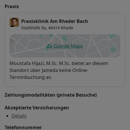
Praxis
Praxisklinik Am Rheder Bach
Stadthöfe 9a,
46414
Rhede
Zu Google Maps
öffnet in einer neuen Registe
Verfügbarkeit
Moustafa Hijazi, M.Sc. M.Sc. bietet an diesem
Standort über Jameda keine Online-
Terminbuchung an
Zahlungsmodalitäten (private Besuche)
Akzeptierte Versicherungen
Details
Telefonnummer