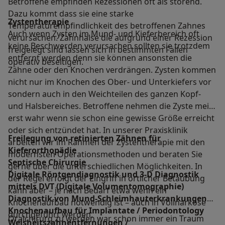
Betroffene empfinden Rezessionen oft als störend.
Dazu kommt dass sie eine starke
Zystentherapie
Temperaturempfindlichkeit des betroffenen Zahnes
Auch wenn Zysten im Mund- und Kieferbereich oft
verursachen. Zahnhälse die aufgrund einer Rezession
keine Beschwerden verursachen sollten sie trotzdem
freigelegt sind lassen sich in bestimmten Fällen
entfernt werden denn sie können ansonsten die
operativ beseitigen.
Zähne oder den Knochen verdrängen. Zysten kommen
nicht nur im Knochen des Ober- und Unterkiefers vor
sondern auch in den Weichteilen des ganzen Kopf-
und Halsbereiches. Betroffene nehmen die Zyste meist
erst wahr wenn sie schon eine gewisse Größe erreicht
oder sich entzündet hat. In unserer Praxisklinik
Freilegung von retinierten Zähnen für
arbeiten wir im Rahmen der Zystentherapie mit den
Kieferorthopädie
modernsten Operationsmethoden und beraten Sie
Septische Chirurgie
gerne über die unterschiedlichen Möglichkeiten. In
Digitale Röntgendiagnostik und 3-D Diagnostik
der Regel erfolgt der Eingriff in örtlicher Betäubung
mittels DVT (Digitale Volumentomographie)
kann aber – je nach Bedarf etwa wenn ein
Diagnostik von Mund-Schleimhauterkrankungen
Knochenaufbau notwendig ist – auch in Vollnarkose
Knochenaufbau für Implantate / Periodontology
durchgeführt werden.
Oralchirurg zu werden war schon immer ein Traum
Weisheitszahnentfernungen /