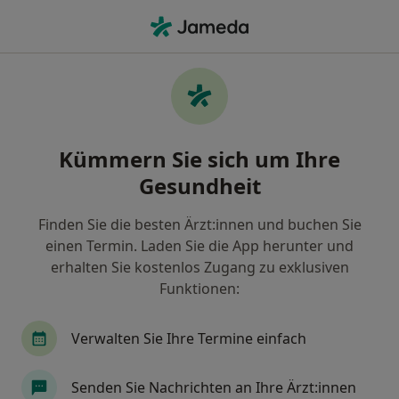
Ha
Mund-Kiefer-Gesichtschirurg • Steinbach, Baden-Baden, Baden-Württemberg
Filter & Sortierung
Zu Google Maps
Mund-Kiefer-Gesichtschirurgen in Baden-
Kümmern Sie sich um Ihre
Baden, Steinbach
Gesundheit
Wie wir die Suchergebnisse sortieren
Finden Sie die besten Ärzt:innen und buchen Sie
einen Termin. Laden Sie die App herunter und
erhalten Sie kostenlos Zugang zu exklusiven
Funktionen:
Verwalten Sie Ihre Termine einfach
Dr. med. Dr. med. dent. Bibiana Kiffner
Senden Sie Nachrichten an Ihre Ärzt:innen
Mund-Kiefer-Gesichtschirurgin, Plastische & Ästhetische