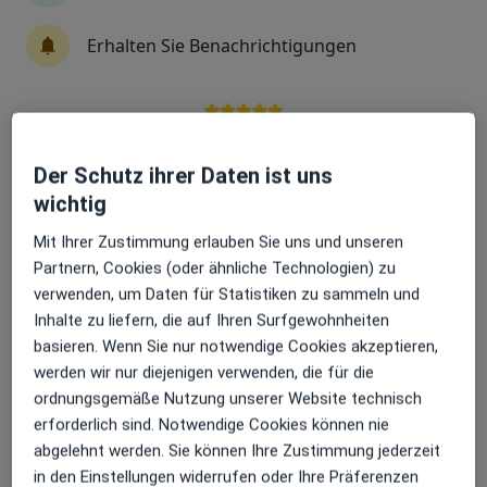
·
Mehr
Chirurgin
Erhalten Sie Benachrichtigungen
99 Bewertungen
Sophienstr. 4, Baden-Baden
•
Zu Google Maps
Sehr beliebt: Patient:innen bevorzugen es,
Praxisklinik Baden-Baden
Arzttermine mit der App zu buchen
Dieser Arzt bzw. diese Ärztin bietet keine Online-Terminbuchung an diesem Standort an.
Der Schutz ihrer Daten ist uns
wichtig
Terminanfrage senden
Mit Ihrer Zustimmung erlauben Sie uns und unseren
Partnern, Cookies (oder ähnliche Technologien) zu
verwenden, um Daten für Statistiken zu sammeln und
Inhalte zu liefern, die auf Ihren Surfgewohnheiten
basieren. Wenn Sie nur notwendige Cookies akzeptieren,
werden wir nur diejenigen verwenden, die für die
ordnungsgemäße Nutzung unserer Website technisch
erforderlich sind. Notwendige Cookies können nie
abgelehnt werden. Sie können Ihre Zustimmung jederzeit
Dr. med. Gabriel Riad Snounou
in den Einstellungen widerrufen oder Ihre Präferenzen