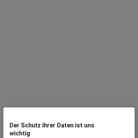
·
Mehr
Mund-Kiefer-Gesichtschirurg
40 Bewertungen
Dagobertstr. 1 a, Mainz
•
Zu Google Maps
GesichtsPunkt Mainz ZMVZ MKG Praxis Mainz
Dieser Arzt bzw. diese Ärztin bietet keine Online-Terminbuchung an diesem Standort an.
Terminanfrage senden
Der Schutz ihrer Daten ist uns
wichtig
Dr. David Chapireau