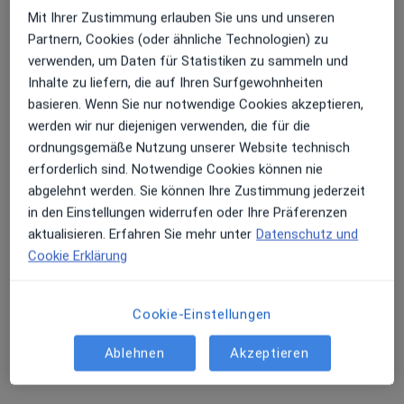
Mit Ihrer Zustimmung erlauben Sie uns und unseren
Mund-Kiefer-Gesichtschirurg
Partnern, Cookies (oder ähnliche Technologien) zu
56 Bewertungen
verwenden, um Daten für Statistiken zu sammeln und
Inhalte zu liefern, die auf Ihren Surfgewohnheiten
Binger Str. 17, Mainz
•
Zu Google Maps
basieren. Wenn Sie nur notwendige Cookies akzeptieren,
MKG Mainz Dr. David Chapireau Facharzt für MKG-Chirurgie
werden wir nur diejenigen verwenden, die für die
Dieser Arzt bzw. diese Ärztin bietet keine Online-Terminbuchung an diesem Standort an.
ordnungsgemäße Nutzung unserer Website technisch
erforderlich sind. Notwendige Cookies können nie
Terminanfrage senden
abgelehnt werden. Sie können Ihre Zustimmung jederzeit
in den Einstellungen widerrufen oder Ihre Präferenzen
aktualisieren. Erfahren Sie mehr unter
Datenschutz und
Cookie Erklärung
Ärzte und Heilberufler verfügbar
Diese Ärzte und Heilberufler befinden sich
außerhalb von Neustadt, Mainz, Rheinland-Pfalz in
Cookie-Einstellungen
Gebieten nahe Ihrer Suche.
Ablehnen
Akzeptieren