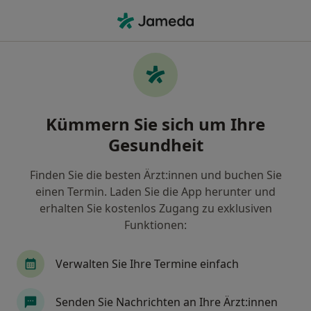
Ha
Mund-Kiefer-Gesichtschirurg • Neustadt, Mainz, Rheinland-Pfalz
Filter & Sortierung
Zu Google Maps
Mund-Kiefer-Gesichtschirurgen in Mainz,
Kümmern Sie sich um Ihre
Neustadt
Gesundheit
Wie wir die Suchergebnisse sortieren
Finden Sie die besten Ärzt:innen und buchen Sie
einen Termin. Laden Sie die App herunter und
erhalten Sie kostenlos Zugang zu exklusiven
Funktionen:
Verwalten Sie Ihre Termine einfach
Dr. med. Dr. med. dent. Rainer S. R. Buch
Senden Sie Nachrichten an Ihre Ärzt:innen